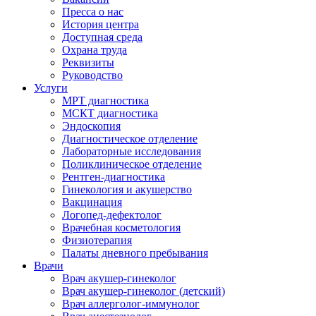
Пресса о нас
История центра
Доступная среда
Охрана труда
Реквизиты
Руководство
Услуги
МРТ диагностика
МСКТ диагностика
Эндоскопия
Диагностическое отделение
Лабораторные исследования
Поликлиническое отделение
Рентген-диагностика
Гинекология и акушерство
Вакцинация
Логопед-дефектолог
Врачебная косметология
Физиотерапия
Палаты дневного пребывания
Врачи
Врач акушер-гинеколог
Врач акушер-гинеколог (детский)
Врач аллерголог-иммунолог