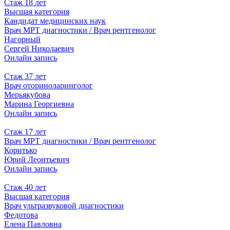
Стаж 18 лет
Высшая категория
Кандидат медицинских наук
Врач МРТ диагностики / Врач рентгенолог
Нагорный
Сергей Николаевич
Онлайн запись
Стаж 37 лет
Врач оториноларинголог
Мерьякубова
Марина Георгиевна
Онлайн запись
Стаж 17 лет
Врач МРТ диагностики / Врач рентгенолог
Коритько
Юрий Леонтьевич
Онлайн запись
Стаж 40 лет
Высшая категория
Врач ультразвуковой диагностики
Федотова
Елена Павловна