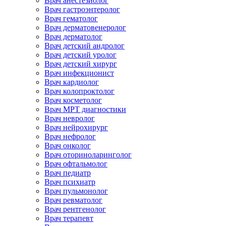
Врач анестезиолог
Врач гастроэнтеролог
Врач гематолог
Врач дерматовенеролог
Врач дерматолог
Врач детский андролог
Врач детский уролог
Врач детский хирург
Врач инфекционист
Врач кардиолог
Врач колопроктолог
Врач косметолог
Врач МРТ диагностики
Врач невролог
Врач нейрохирург
Врач нефролог
Врач онколог
Врач оториноларинголог
Врач офтальмолог
Врач педиатр
Врач психиатр
Врач пульмонолог
Врач ревматолог
Врач рентгенолог
Врач терапевт