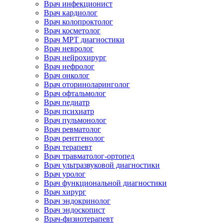
Врач инфекционист
Врач кардиолог
Врач колопроктолог
Врач косметолог
Врач МРТ диагностики
Врач невролог
Врач нейрохирург
Врач нефролог
Врач онколог
Врач оториноларинголог
Врач офтальмолог
Врач педиатр
Врач психиатр
Врач пульмонолог
Врач ревматолог
Врач рентгенолог
Врач терапевт
Врач травматолог-ортопед
Врач ультразвуковой диагностики
Врач уролог
Врач функциональной диагностики
Врач хирург
Врач эндокринолог
Врач эндоскопист
Врач-физиотерапевт