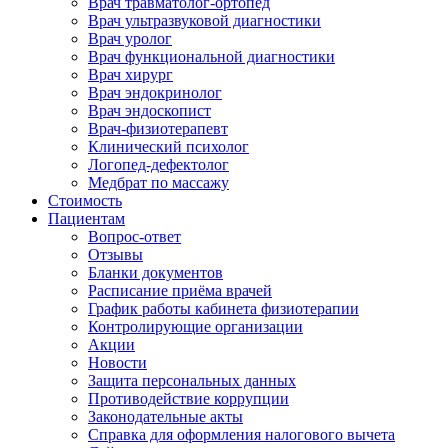
Врач травматолог-ортопед
Врач ультразвуковой диагностики
Врач уролог
Врач функциональной диагностики
Врач хирург
Врач эндокринолог
Врач эндоскопист
Врач-физиотерапевт
Клинический психолог
Логопед-дефектолог
Медбрат по массажу
Стоимость
Пациентам
Вопрос-ответ
Отзывы
Бланки документов
Расписание приёма врачей
График работы кабинета физиотерапии
Контролирующие организации
Акции
Новости
Защита персональных данных
Противодействие коррупции
Законодательные акты
Справка для оформления налогового вычета