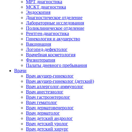
МРТ диагностика
МСКТ диагностика
Эндоскопия
Диагностическое отделение
Лабораторные исследования
Поликлиническое отделение
Рентген-диагностика
Гинекология и акушерство
Вакцинация
Логопед-дефектолог
Врачебная косметология
Физиотерапия
Палаты дневного пребывания
Врачи
Врач акушер-гинеколог
Врач акушер-гинеколог (детский)
Врач аллерголог-иммунолог
Врач анестезиолог
Врач гастроэнтеролог
Врач гематолог
Врач дерматовенеролог
Врач дерматолог
Врач детский андролог
Врач детский уролог
Врач детский хирург