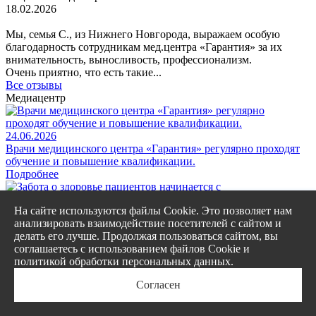
18.02.2026
Мы, семья С., из Нижнего Новгорода, выражаем особую
благодарность сотрудникам мед.центра «Гарантия» за их
внимательность, выносливость, профессионализм.
Очень приятно, что есть такие...
Все отзывы
Медиацентр
24.06.2026
Врачи медицинского центра «Гарантия» регулярно проходят
обучение и повышение квалификации.
Подробнее
На сайте используются файлы Cookie. Это позволяет нам
01.06.2026
анализировать взаимодействие посетителей с сайтом и
Забота о здоровье пациентов начинается с профессионализма
делать его лучше. Продолжая пользоваться сайтом, вы
персонала
соглашаетесь с использованием файлов Cookie и
Врачи ЦСМТ «Гарантия» совершенствуют свои
политикой обработки персональных данных.
профессиональные навыки. Это позволяет применять
современные методики и оказывать медицинскую помощь на
Согласен
самом высоком уровне.
Подробнее