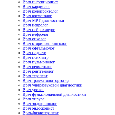
Врач инфекционист
Врач кардиолог
Врач колопроктолог
Врач косметолог
Врач МРТ диагностики
Врач невролог
Врач нейрохирург
Врач нефролог
Врач онколог
Врач оториноларинголог
Врач офтальмолог
Врач педиатр
Врач психиатр
Врач пульмонолог
Врач ревматолог
Врач рентгенолог
Врач терапевт
Врач травматолог-ортопед
Врач ультразвуковой диагностики
Врач уролог
Врач функциональной диагностики
Врач хирург
Врач эндокринолог
Врач эндоскопист
Врач-физиотерапевт