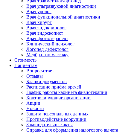
Врач травматолог-ортопед
Врач ультразвуковой диагностики
Врач уролог
Врач функциональной диагностики
Врач хирург
Врач эндокринолог
Врач эндоскопист
Врач-физиотерапевт
Клинический психолог
Логопед-дефектолог
Медбрат по массажу
Стоимость
Пациентам
Вопрос-ответ
Отзывы
Бланки документов
Расписание приёма врачей
График работы кабинета физиотерапии
Контролирующие организации
Акции
Новости
Защита персональных данных
Противодействие коррупции
Законодательные акты
Справка для оформления налогового вычета