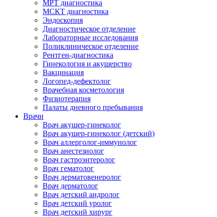
МРТ диагностика
МСКТ диагностика
Эндоскопия
Диагностическое отделение
Лабораторные исследования
Поликлиническое отделение
Рентген-диагностика
Гинекология и акушерство
Вакцинация
Логопед-дефектолог
Врачебная косметология
Физиотерапия
Палаты дневного пребывания
Врачи
Врач акушер-гинеколог
Врач акушер-гинеколог (детский)
Врач аллерголог-иммунолог
Врач анестезиолог
Врач гастроэнтеролог
Врач гематолог
Врач дерматовенеролог
Врач дерматолог
Врач детский андролог
Врач детский уролог
Врач детский хирург