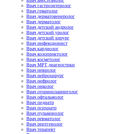
Врач анестезиолог
Врач гастроэнтеролог
Врач гематолог
Врач дерматовенеролог
Врач дерматолог
Врач детский андролог
Врач детский уролог
Врач детский хирург
Врач инфекционист
Врач кардиолог
Врач колопроктолог
Врач косметолог
Врач МРТ диагностики
Врач невролог
Врач нейрохирург
Врач нефролог
Врач онколог
Врач оториноларинголог
Врач офтальмолог
Врач педиатр
Врач психиатр
Врач пульмонолог
Врач ревматолог
Врач рентгенолог
Врач терапевт