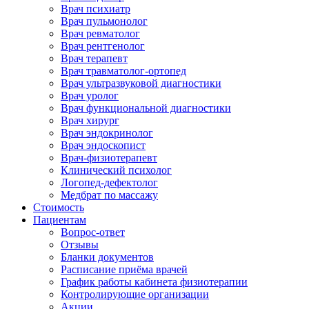
Врач психиатр
Врач пульмонолог
Врач ревматолог
Врач рентгенолог
Врач терапевт
Врач травматолог-ортопед
Врач ультразвуковой диагностики
Врач уролог
Врач функциональной диагностики
Врач хирург
Врач эндокринолог
Врач эндоскопист
Врач-физиотерапевт
Клинический психолог
Логопед-дефектолог
Медбрат по массажу
Стоимость
Пациентам
Вопрос-ответ
Отзывы
Бланки документов
Расписание приёма врачей
График работы кабинета физиотерапии
Контролирующие организации
Акции