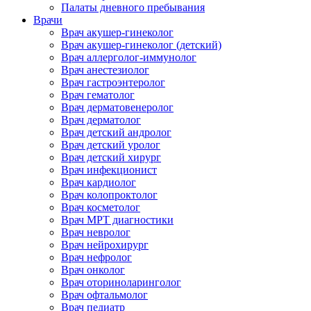
Палаты дневного пребывания
Врачи
Врач акушер-гинеколог
Врач акушер-гинеколог (детский)
Врач аллерголог-иммунолог
Врач анестезиолог
Врач гастроэнтеролог
Врач гематолог
Врач дерматовенеролог
Врач дерматолог
Врач детский андролог
Врач детский уролог
Врач детский хирург
Врач инфекционист
Врач кардиолог
Врач колопроктолог
Врач косметолог
Врач МРТ диагностики
Врач невролог
Врач нейрохирург
Врач нефролог
Врач онколог
Врач оториноларинголог
Врач офтальмолог
Врач педиатр