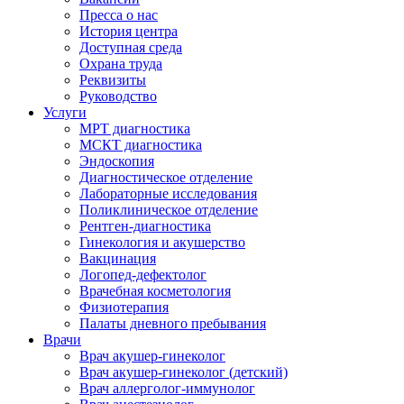
Пресса о нас
История центра
Доступная среда
Охрана труда
Реквизиты
Руководство
Услуги
МРТ диагностика
МСКТ диагностика
Эндоскопия
Диагностическое отделение
Лабораторные исследования
Поликлиническое отделение
Рентген-диагностика
Гинекология и акушерство
Вакцинация
Логопед-дефектолог
Врачебная косметология
Физиотерапия
Палаты дневного пребывания
Врачи
Врач акушер-гинеколог
Врач акушер-гинеколог (детский)
Врач аллерголог-иммунолог