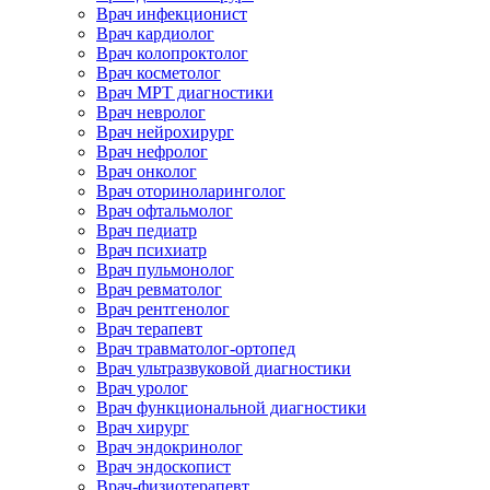
Врач инфекционист
Врач кардиолог
Врач колопроктолог
Врач косметолог
Врач МРТ диагностики
Врач невролог
Врач нейрохирург
Врач нефролог
Врач онколог
Врач оториноларинголог
Врач офтальмолог
Врач педиатр
Врач психиатр
Врач пульмонолог
Врач ревматолог
Врач рентгенолог
Врач терапевт
Врач травматолог-ортопед
Врач ультразвуковой диагностики
Врач уролог
Врач функциональной диагностики
Врач хирург
Врач эндокринолог
Врач эндоскопист
Врач-физиотерапевт