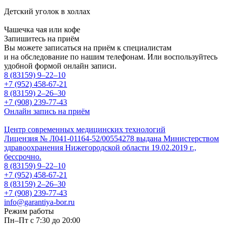
Детский уголок в холлах
Чашечка чая или кофе
Запишитесь на приём
Вы можете записаться на приём к специалистам
и на обследование по нашим телефонам. Или воспользуйтесь
удобной формой онлайн записи.
8 (83159)
9–22–10
+7 (952) 458-67-21
8 (83159)
2–26–30
+7 (908) 239-77-43
Онлайн запись на приём
Центр современных медицинских технологий
Лицензия № Л041-01164-52/00554278 выдана Министерством
здравоохранения Нижегородской области 19.02.2019 г.,
бессрочно.
8 (83159)
9–22–10
+7 (952) 458-67-21
8 (83159)
2–26–30
+7 (908) 239-77-43
info@garantiya-bor.ru
Режим работы
Пн–Пт с 7:30 до 20:00