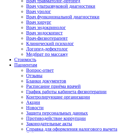
Врач травматолог-ортопед
Врач ультразвуковой диагностики
Врач уролог
Врач функциональной диагностики
Врач хирург
Врач эндокринолог
Врач эндоскопист
Врач-физиотерапевт
Клинический психолог
Логопед-дефектолог
Медбрат по массажу
Стоимость
Пациентам
Вопрос-ответ
Отзывы
Бланки документов
Расписание приёма врачей
График работы кабинета физиотерапии
Контролирующие организации
Акции
Новости
Защита персональных данных
Противодействие коррупции
Законодательные акты
Справка для оформления налогового вычета