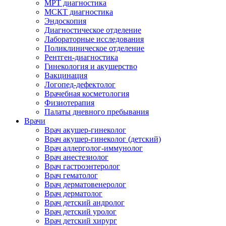
МРТ диагностика
МСКТ диагностика
Эндоскопия
Диагностическое отделение
Лабораторные исследования
Поликлиническое отделение
Рентген-диагностика
Гинекология и акушерство
Вакцинация
Логопед-дефектолог
Врачебная косметология
Физиотерапия
Палаты дневного пребывания
Врачи
Врач акушер-гинеколог
Врач акушер-гинеколог (детский)
Врач аллерголог-иммунолог
Врач анестезиолог
Врач гастроэнтеролог
Врач гематолог
Врач дерматовенеролог
Врач дерматолог
Врач детский андролог
Врач детский уролог
Врач детский хирург