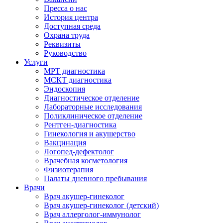
Пресса о нас
История центра
Доступная среда
Охрана труда
Реквизиты
Руководство
Услуги
МРТ диагностика
МСКТ диагностика
Эндоскопия
Диагностическое отделение
Лабораторные исследования
Поликлиническое отделение
Рентген-диагностика
Гинекология и акушерство
Вакцинация
Логопед-дефектолог
Врачебная косметология
Физиотерапия
Палаты дневного пребывания
Врачи
Врач акушер-гинеколог
Врач акушер-гинеколог (детский)
Врач аллерголог-иммунолог