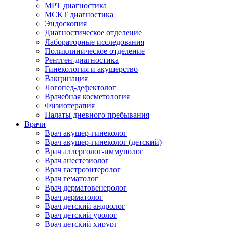
МРТ диагностика
МСКТ диагностика
Эндоскопия
Диагностическое отделение
Лабораторные исследования
Поликлиническое отделение
Рентген-диагностика
Гинекология и акушерство
Вакцинация
Логопед-дефектолог
Врачебная косметология
Физиотерапия
Палаты дневного пребывания
Врачи
Врач акушер-гинеколог
Врач акушер-гинеколог (детский)
Врач аллерголог-иммунолог
Врач анестезиолог
Врач гастроэнтеролог
Врач гематолог
Врач дерматовенеролог
Врач дерматолог
Врач детский андролог
Врач детский уролог
Врач детский хирург