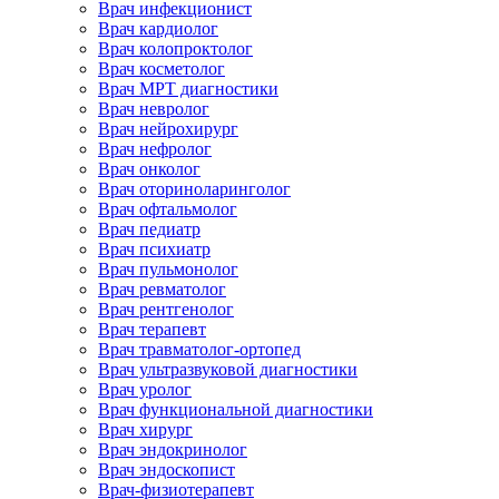
Врач инфекционист
Врач кардиолог
Врач колопроктолог
Врач косметолог
Врач МРТ диагностики
Врач невролог
Врач нейрохирург
Врач нефролог
Врач онколог
Врач оториноларинголог
Врач офтальмолог
Врач педиатр
Врач психиатр
Врач пульмонолог
Врач ревматолог
Врач рентгенолог
Врач терапевт
Врач травматолог-ортопед
Врач ультразвуковой диагностики
Врач уролог
Врач функциональной диагностики
Врач хирург
Врач эндокринолог
Врач эндоскопист
Врач-физиотерапевт