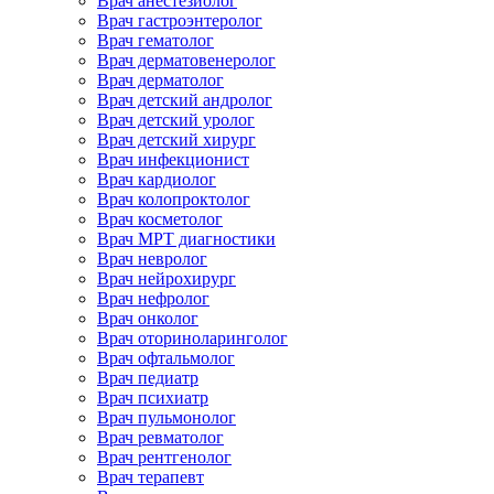
Врач анестезиолог
Врач гастроэнтеролог
Врач гематолог
Врач дерматовенеролог
Врач дерматолог
Врач детский андролог
Врач детский уролог
Врач детский хирург
Врач инфекционист
Врач кардиолог
Врач колопроктолог
Врач косметолог
Врач МРТ диагностики
Врач невролог
Врач нейрохирург
Врач нефролог
Врач онколог
Врач оториноларинголог
Врач офтальмолог
Врач педиатр
Врач психиатр
Врач пульмонолог
Врач ревматолог
Врач рентгенолог
Врач терапевт