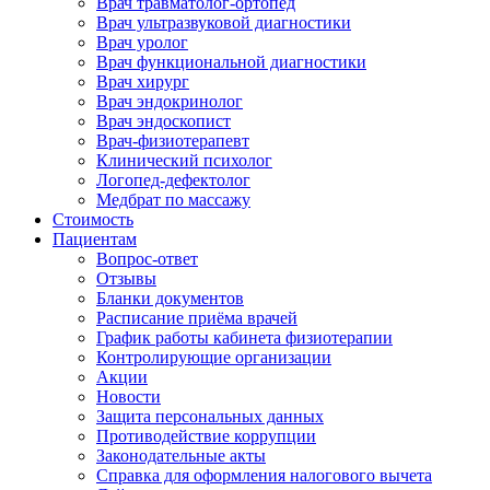
Врач травматолог-ортопед
Врач ультразвуковой диагностики
Врач уролог
Врач функциональной диагностики
Врач хирург
Врач эндокринолог
Врач эндоскопист
Врач-физиотерапевт
Клинический психолог
Логопед-дефектолог
Медбрат по массажу
Стоимость
Пациентам
Вопрос-ответ
Отзывы
Бланки документов
Расписание приёма врачей
График работы кабинета физиотерапии
Контролирующие организации
Акции
Новости
Защита персональных данных
Противодействие коррупции
Законодательные акты
Справка для оформления налогового вычета