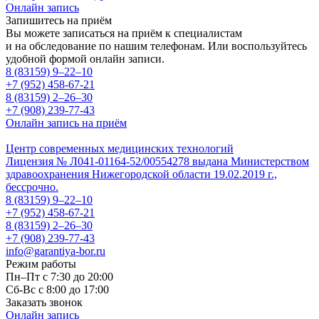
Онлайн запись
Запишитесь на приём
Вы можете записаться на приём к специалистам
и на обследование по нашим телефонам. Или воспользуйтесь
удобной формой онлайн записи.
8 (83159)
9–22–10
+7 (952) 458-67-21
8 (83159)
2–26–30
+7 (908) 239-77-43
Онлайн запись на приём
Центр современных медицинских технологий
Лицензия № Л041-01164-52/00554278 выдана Министерством
здравоохранения Нижегородской области 19.02.2019 г.,
бессрочно.
8 (83159)
9–22–10
+7 (952) 458-67-21
8 (83159)
2–26–30
+7 (908) 239-77-43
info@garantiya-bor.ru
Режим работы
Пн–Пт с 7:30 до 20:00
Cб-Вс с 8:00 до 17:00
Заказать звонок
Онлайн запись