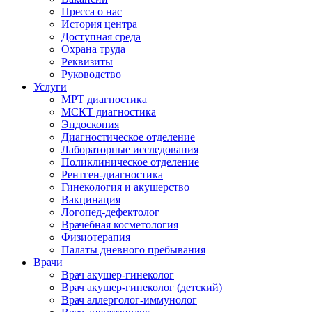
Пресса о нас
История центра
Доступная среда
Охрана труда
Реквизиты
Руководство
Услуги
МРТ диагностика
МСКТ диагностика
Эндоскопия
Диагностическое отделение
Лабораторные исследования
Поликлиническое отделение
Рентген-диагностика
Гинекология и акушерство
Вакцинация
Логопед-дефектолог
Врачебная косметология
Физиотерапия
Палаты дневного пребывания
Врачи
Врач акушер-гинеколог
Врач акушер-гинеколог (детский)
Врач аллерголог-иммунолог