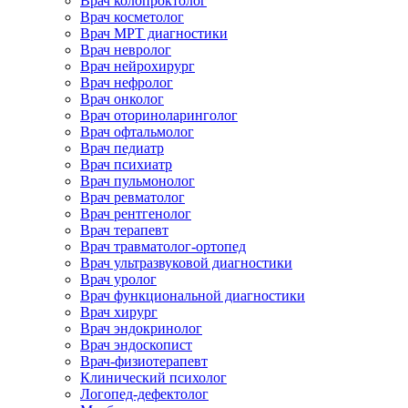
Врач колопроктолог
Врач косметолог
Врач МРТ диагностики
Врач невролог
Врач нейрохирург
Врач нефролог
Врач онколог
Врач оториноларинголог
Врач офтальмолог
Врач педиатр
Врач психиатр
Врач пульмонолог
Врач ревматолог
Врач рентгенолог
Врач терапевт
Врач травматолог-ортопед
Врач ультразвуковой диагностики
Врач уролог
Врач функциональной диагностики
Врач хирург
Врач эндокринолог
Врач эндоскопист
Врач-физиотерапевт
Клинический психолог
Логопед-дефектолог