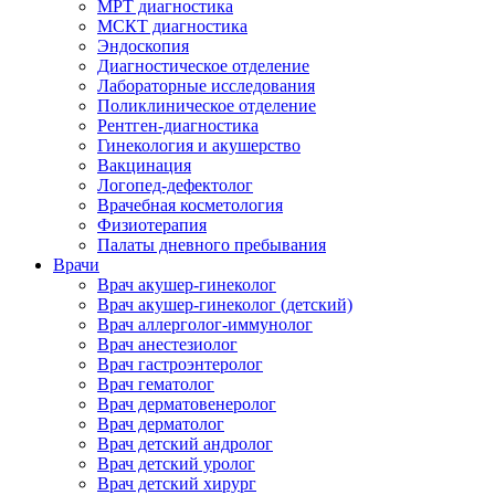
МРТ диагностика
МСКТ диагностика
Эндоскопия
Диагностическое отделение
Лабораторные исследования
Поликлиническое отделение
Рентген-диагностика
Гинекология и акушерство
Вакцинация
Логопед-дефектолог
Врачебная косметология
Физиотерапия
Палаты дневного пребывания
Врачи
Врач акушер-гинеколог
Врач акушер-гинеколог (детский)
Врач аллерголог-иммунолог
Врач анестезиолог
Врач гастроэнтеролог
Врач гематолог
Врач дерматовенеролог
Врач дерматолог
Врач детский андролог
Врач детский уролог
Врач детский хирург