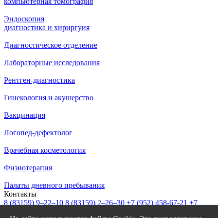
компьютерная томография
Эндоскопия
диагностика и хириргуия
Диагностическое отделение
Лабораторные исследования
Рентген-диагностика
Гинекология и акушерство
Вакцинация
Логопед-дефектолог
Врачебная косметология
Физиотерапия
Палаты дневного пребывания
Контакты
8 (83159)
9–22–10
8 (83159)
2–26–30
+7 (952) 458-67-21
+7
(908) 239-77-43