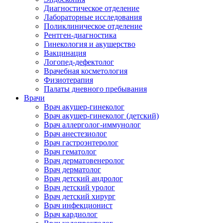
Диагностическое отделение
Лабораторные исследования
Поликлиническое отделение
Рентген-диагностика
Гинекология и акушерство
Вакцинация
Логопед-дефектолог
Врачебная косметология
Физиотерапия
Палаты дневного пребывания
Врачи
Врач акушер-гинеколог
Врач акушер-гинеколог (детский)
Врач аллерголог-иммунолог
Врач анестезиолог
Врач гастроэнтеролог
Врач гематолог
Врач дерматовенеролог
Врач дерматолог
Врач детский андролог
Врач детский уролог
Врач детский хирург
Врач инфекционист
Врач кардиолог