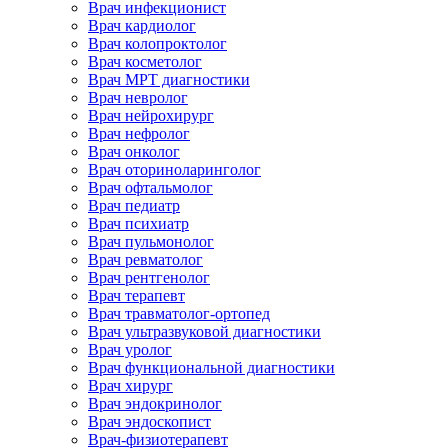
Врач инфекционист
Врач кардиолог
Врач колопроктолог
Врач косметолог
Врач МРТ диагностики
Врач невролог
Врач нейрохирург
Врач нефролог
Врач онколог
Врач оториноларинголог
Врач офтальмолог
Врач педиатр
Врач психиатр
Врач пульмонолог
Врач ревматолог
Врач рентгенолог
Врач терапевт
Врач травматолог-ортопед
Врач ультразвуковой диагностики
Врач уролог
Врач функциональной диагностики
Врач хирург
Врач эндокринолог
Врач эндоскопист
Врач-физиотерапевт