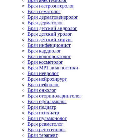
Врач анестезиолог
Врач гастроэнтеролог
Врач гематолог
Врач дерматовенеролог
Врач дерматолог
Врач детский андролог
Врач детский уролог
Врач детский хирург
Врач инфекционист
Врач кардиолог
Врач колопроктолог
Врач косметолог
Врач МРТ диагностики
Врач невролог
Врач нейрохирург
Врач нефролог
Врач онколог
Врач оториноларинголог
Врач офтальмолог
Врач педиатр
Врач психиатр
Врач пульмонолог
Врач ревматолог
Врач рентгенолог
Врач терапевт