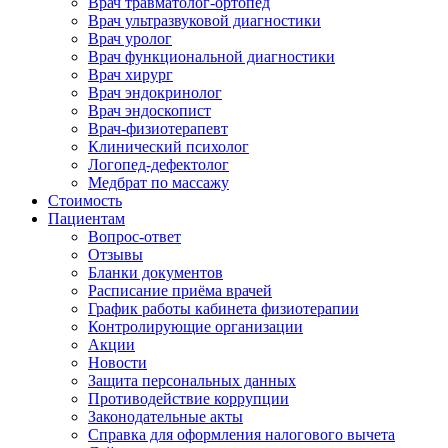
Врач травматолог-ортопед
Врач ультразвуковой диагностики
Врач уролог
Врач функциональной диагностики
Врач хирург
Врач эндокринолог
Врач эндоскопист
Врач-физиотерапевт
Клинический психолог
Логопед-дефектолог
Медбрат по массажу
Стоимость
Пациентам
Вопрос-ответ
Отзывы
Бланки документов
Расписание приёма врачей
График работы кабинета физиотерапии
Контролирующие организации
Акции
Новости
Защита персональных данных
Противодействие коррупции
Законодательные акты
Справка для оформления налогового вычета