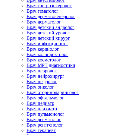
Врач анестезиолог
Врач гастроэнтеролог
Врач гематолог
Врач дерматовенеролог
Врач дерматолог
Врач детский андролог
Врач детский уролог
Врач детский хирург
Врач инфекционист
Врач кардиолог
Врач колопроктолог
Врач косметолог
Врач МРТ диагностики
Врач невролог
Врач нейрохирург
Врач нефролог
Врач онколог
Врач оториноларинголог
Врач офтальмолог
Врач педиатр
Врач психиатр
Врач пульмонолог
Врач ревматолог
Врач рентгенолог
Врач терапевт