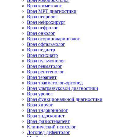
Врач колопроктолог
Врач косметолог
Врач МРТ диагностики
Врач невролог
Врач нейрохирург
Врач нефролог
Врач онколог
Врач оториноларинголог
Врач офтальмолог
Врач педиатр
Врач психиатр
Врач пульмонолог
Врач ревматолог
Врач рентгенолог
Врач терапевт
Врач травматолог-ортопед
Врач ультразвуковой диагностики
Врач уролог
Врач функциональной диагностики
Врач хирург
Врач эндокринолог
Врач эндоскопист
Врач-физиотерапевт
Клинический психолог
Логопед-дефектолог