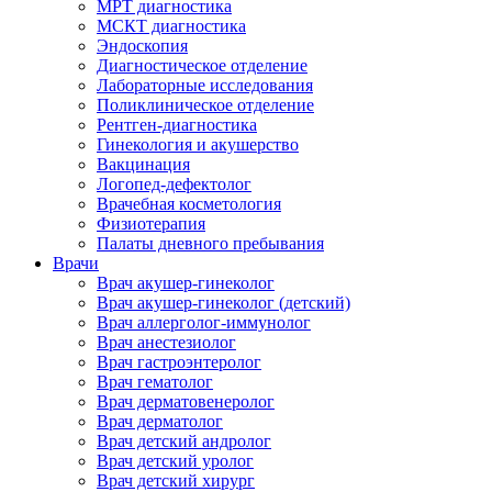
МРТ диагностика
МСКТ диагностика
Эндоскопия
Диагностическое отделение
Лабораторные исследования
Поликлиническое отделение
Рентген-диагностика
Гинекология и акушерство
Вакцинация
Логопед-дефектолог
Врачебная косметология
Физиотерапия
Палаты дневного пребывания
Врачи
Врач акушер-гинеколог
Врач акушер-гинеколог (детский)
Врач аллерголог-иммунолог
Врач анестезиолог
Врач гастроэнтеролог
Врач гематолог
Врач дерматовенеролог
Врач дерматолог
Врач детский андролог
Врач детский уролог
Врач детский хирург