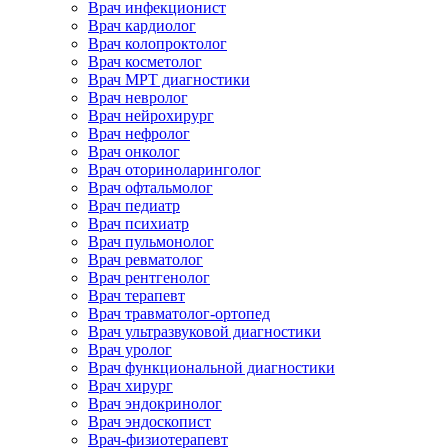
Врач инфекционист
Врач кардиолог
Врач колопроктолог
Врач косметолог
Врач МРТ диагностики
Врач невролог
Врач нейрохирург
Врач нефролог
Врач онколог
Врач оториноларинголог
Врач офтальмолог
Врач педиатр
Врач психиатр
Врач пульмонолог
Врач ревматолог
Врач рентгенолог
Врач терапевт
Врач травматолог-ортопед
Врач ультразвуковой диагностики
Врач уролог
Врач функциональной диагностики
Врач хирург
Врач эндокринолог
Врач эндоскопист
Врач-физиотерапевт