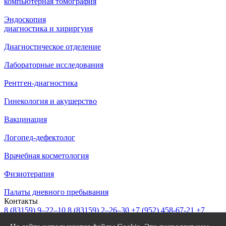
компьютерная томография
Эндоскопия
диагностика и хириргуия
Диагностическое отделение
Лабораторные исследования
Рентген-диагностика
Гинекология и акушерство
Вакцинация
Логопед-дефектолог
Врачебная косметология
Физиотерапия
Палаты дневного пребывания
Контакты
8 (83159)
9–22–10
8 (83159)
2–26–30
+7 (952) 458-67-21
+7
(908) 239-77-43