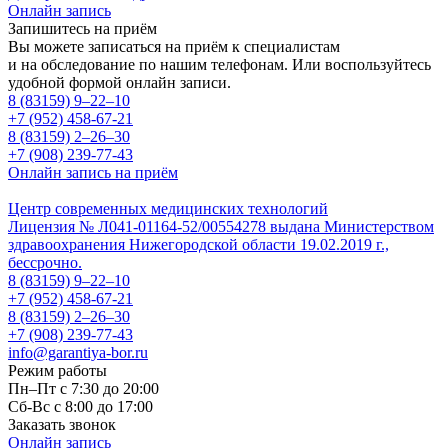
Онлайн запись
Запишитесь на приём
Вы можете записаться на приём к специалистам
и на обследование по нашим телефонам. Или воспользуйтесь
удобной формой онлайн записи.
8 (83159)
9–22–10
+7 (952) 458-67-21
8 (83159)
2–26–30
+7 (908) 239-77-43
Онлайн запись на приём
Центр современных медицинских технологий
Лицензия № Л041-01164-52/00554278 выдана Министерством
здравоохранения Нижегородской области 19.02.2019 г.,
бессрочно.
8 (83159)
9–22–10
+7 (952) 458-67-21
8 (83159)
2–26–30
+7 (908) 239-77-43
info@garantiya-bor.ru
Режим работы
Пн–Пт с 7:30 до 20:00
Cб-Вс с 8:00 до 17:00
Заказать звонок
Онлайн запись