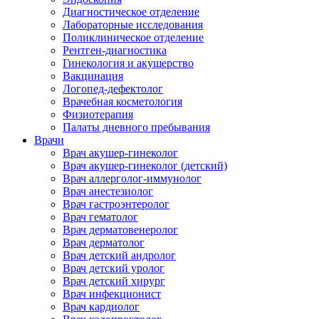
Диагностическое отделение
Лабораторные исследования
Поликлиническое отделение
Рентген-диагностика
Гинекология и акушерство
Вакцинация
Логопед-дефектолог
Врачебная косметология
Физиотерапия
Палаты дневного пребывания
Врачи
Врач акушер-гинеколог
Врач акушер-гинеколог (детский)
Врач аллерголог-иммунолог
Врач анестезиолог
Врач гастроэнтеролог
Врач гематолог
Врач дерматовенеролог
Врач дерматолог
Врач детский андролог
Врач детский уролог
Врач детский хирург
Врач инфекционист
Врач кардиолог