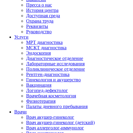
Пресса о нас
История центра
Доступная среда
Охрана труда
Реквизиты
Руководство
Услуги
МРТ диагностика
МСКТ диагностика
Эндоскопия
Диагностическое отделение
Лабораторные исследования
Поликлиническое отделение
Рентген-диагностика
Гинекология и акушерство
Вакцинация
Логопед-дефектолог
Врачебная косметология
Физиотерапия
Палаты дневного пребывания
Врачи
Врач акушер-гинеколог
Врач акушер-гинеколог (детский)
Врач аллерголог-иммунолог