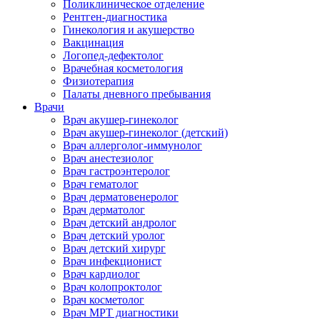
Поликлиническое отделение
Рентген-диагностика
Гинекология и акушерство
Вакцинация
Логопед-дефектолог
Врачебная косметология
Физиотерапия
Палаты дневного пребывания
Врачи
Врач акушер-гинеколог
Врач акушер-гинеколог (детский)
Врач аллерголог-иммунолог
Врач анестезиолог
Врач гастроэнтеролог
Врач гематолог
Врач дерматовенеролог
Врач дерматолог
Врач детский андролог
Врач детский уролог
Врач детский хирург
Врач инфекционист
Врач кардиолог
Врач колопроктолог
Врач косметолог
Врач МРТ диагностики