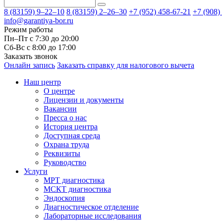
8 (83159)
9–22–10
8 (83159)
2–26–30
+7 (952) 458-67-21
+7 (908)
info@garantiya-bor.ru
Режим работы
Пн–Пт с 7:30 до 20:00
Cб-Вс с 8:00 до 17:00
Заказать звонок
Онлайн запись
Заказать справку для налогового вычета
Наш центр
О центре
Лицензии и документы
Вакансии
Пресса о нас
История центра
Доступная среда
Охрана труда
Реквизиты
Руководство
Услуги
МРТ диагностика
МСКТ диагностика
Эндоскопия
Диагностическое отделение
Лабораторные исследования