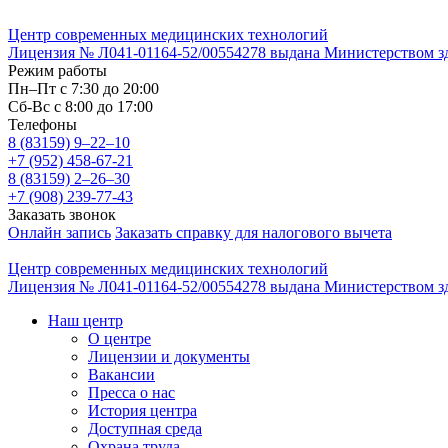
Центр современных медицинских технологий
Лицензия № Л041-01164-52/00554278 выдана Министерством здр
Режим работы
Пн–Пт с 7:30 до 20:00
Cб-Вс с 8:00 до 17:00
Телефоны
8 (83159)
9–22–10
+7 (952) 458-67-21
8 (83159)
2–26–30
+7 (908) 239-77-43
Заказать звонок
Онлайн запись
Заказать справку для налогового вычета
Центр современных медицинских технологий
Лицензия № Л041-01164-52/00554278 выдана Министерством здр
Наш центр
О центре
Лицензии и документы
Вакансии
Пресса о нас
История центра
Доступная среда
Охрана труда