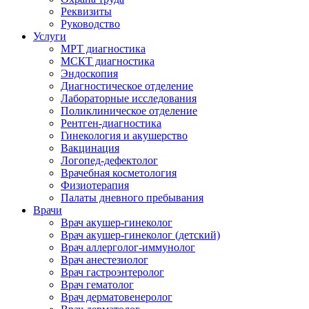
Реквизиты
Руководство
Услуги
МРТ диагностика
МСКТ диагностика
Эндоскопия
Диагностическое отделение
Лабораторные исследования
Поликлиническое отделение
Рентген-диагностика
Гинекология и акушерство
Вакцинация
Логопед-дефектолог
Врачебная косметология
Физиотерапия
Палаты дневного пребывания
Врачи
Врач акушер-гинеколог
Врач акушер-гинеколог (детский)
Врач аллерголог-иммунолог
Врач анестезиолог
Врач гастроэнтеролог
Врач гематолог
Врач дерматовенеролог