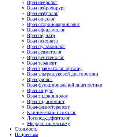
Врач невролог
Врач нейрохирург
Врач нефролог
Врач онколог
Врач оториноларинголог
Врач офтальмолог
Врач педиатр
Врач психиатр
Врач пульмонолог
Врач ревматолог
Врач рентгенолог
Врач терапевт
Врач травматолог-ортопед
Врач ультразвуковой диагностики
Врач уролог
Врач функциональной диагностики
Врач хирург
Врач эндокринолог
Врач эндоскопист
Врач-физиотерапевт
Клинический психолог
Логопед-дефектолог
Медбрат по массажу
Стоимость
Пациентам