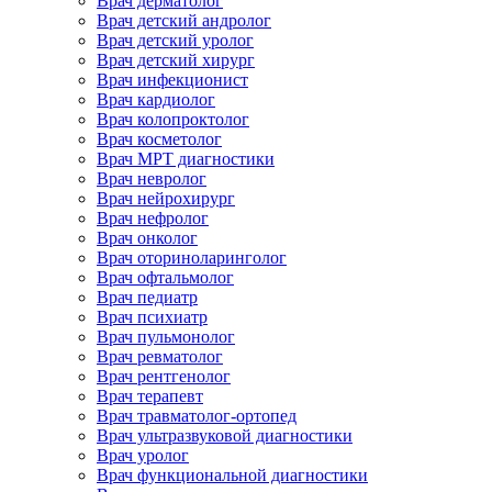
Врач дерматолог
Врач детский андролог
Врач детский уролог
Врач детский хирург
Врач инфекционист
Врач кардиолог
Врач колопроктолог
Врач косметолог
Врач МРТ диагностики
Врач невролог
Врач нейрохирург
Врач нефролог
Врач онколог
Врач оториноларинголог
Врач офтальмолог
Врач педиатр
Врач психиатр
Врач пульмонолог
Врач ревматолог
Врач рентгенолог
Врач терапевт
Врач травматолог-ортопед
Врач ультразвуковой диагностики
Врач уролог
Врач функциональной диагностики