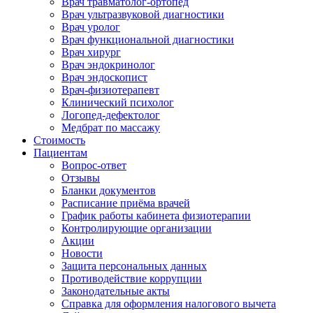
Врач травматолог-ортопед
Врач ультразвуковой диагностики
Врач уролог
Врач функциональной диагностики
Врач хирург
Врач эндокринолог
Врач эндоскопист
Врач-физиотерапевт
Клинический психолог
Логопед-дефектолог
Медбрат по массажу
Стоимость
Пациентам
Вопрос-ответ
Отзывы
Бланки документов
Расписание приёма врачей
График работы кабинета физиотерапии
Контролирующие организации
Акции
Новости
Защита персональных данных
Противодействие коррупции
Законодательные акты
Справка для оформления налогового вычета