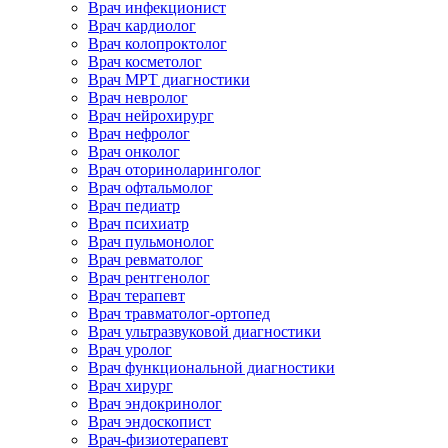
Врач инфекционист
Врач кардиолог
Врач колопроктолог
Врач косметолог
Врач МРТ диагностики
Врач невролог
Врач нейрохирург
Врач нефролог
Врач онколог
Врач оториноларинголог
Врач офтальмолог
Врач педиатр
Врач психиатр
Врач пульмонолог
Врач ревматолог
Врач рентгенолог
Врач терапевт
Врач травматолог-ортопед
Врач ультразвуковой диагностики
Врач уролог
Врач функциональной диагностики
Врач хирург
Врач эндокринолог
Врач эндоскопист
Врач-физиотерапевт