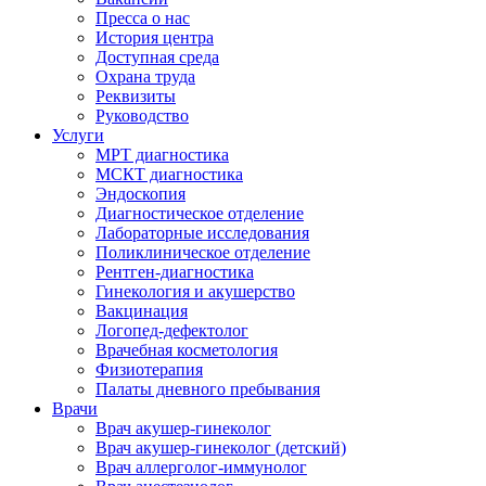
Пресса о нас
История центра
Доступная среда
Охрана труда
Реквизиты
Руководство
Услуги
МРТ диагностика
МСКТ диагностика
Эндоскопия
Диагностическое отделение
Лабораторные исследования
Поликлиническое отделение
Рентген-диагностика
Гинекология и акушерство
Вакцинация
Логопед-дефектолог
Врачебная косметология
Физиотерапия
Палаты дневного пребывания
Врачи
Врач акушер-гинеколог
Врач акушер-гинеколог (детский)
Врач аллерголог-иммунолог