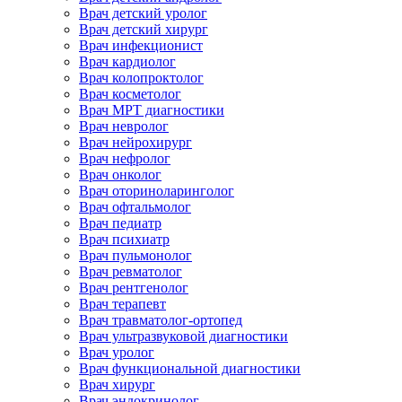
Врач детский уролог
Врач детский хирург
Врач инфекционист
Врач кардиолог
Врач колопроктолог
Врач косметолог
Врач МРТ диагностики
Врач невролог
Врач нейрохирург
Врач нефролог
Врач онколог
Врач оториноларинголог
Врач офтальмолог
Врач педиатр
Врач психиатр
Врач пульмонолог
Врач ревматолог
Врач рентгенолог
Врач терапевт
Врач травматолог-ортопед
Врач ультразвуковой диагностики
Врач уролог
Врач функциональной диагностики
Врач хирург
Врач эндокринолог