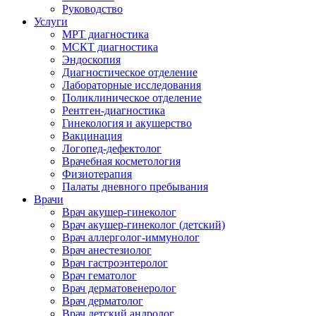
Руководство
Услуги
МРТ диагностика
МСКТ диагностика
Эндоскопия
Диагностическое отделение
Лабораторные исследования
Поликлиническое отделение
Рентген-диагностика
Гинекология и акушерство
Вакцинация
Логопед-дефектолог
Врачебная косметология
Физиотерапия
Палаты дневного пребывания
Врачи
Врач акушер-гинеколог
Врач акушер-гинеколог (детский)
Врач аллерголог-иммунолог
Врач анестезиолог
Врач гастроэнтеролог
Врач гематолог
Врач дерматовенеролог
Врач дерматолог
Врач детский андролог