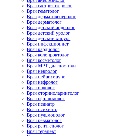
Врач анестезиолог
Врач гастроэнтеролог
Врач гематолог
Врач дерматовенеролог
Врач дерматолог
Врач детский андролог
Врач детский уролог
Врач детский хирург
Врач инфекционист
Врач кардиолог
Врач колопроктолог
Врач косметолог
Врач МРТ диагностики
Врач невролог
Врач нейрохирург
Врач нефролог
Врач онколог
Врач оториноларинголог
Врач офтальмолог
Врач педиатр
Врач психиатр
Врач пульмонолог
Врач ревматолог
Врач рентгенолог
Врач терапевт