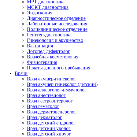
МРТ диагностика
МСКТ диагностика
Эндоскопия
Диагностическое отделение
Лабораторные исследования
Поликлиническое отделение
Рентген-диагностика
Гинекология и акушерство
Вакцинация
Логопед-дефектолог
Врачебная косметология
Физиотерапия
Палаты дневного пребывания
Врачи
Врач акушер-гинеколог
Врач акушер-гинеколог (детский)
Врач аллерголог-иммунолог
Врач анестезиолог
Врач гастроэнтеролог
Врач гематолог
Врач дерматовенеролог
Врач дерматолог
Врач детский андролог
Врач детский уролог
Врач детский хирург