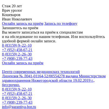
Стаж 20 лет
Врач уролог
Кошеваров
Иван Николаевич
Онлайн запись на приём
Запись по телефону
Запишитесь на приём
Вы можете записаться на приём к специалистам
и на обследование по нашим телефонам. Или воспользуйтесь
удобной формой онлайн записи.
8 (83159)
9–22–10
+7 (952) 458-67-21
8 (83159)
2–26–30
+7 (908) 239-77-43
Онлайн запись на приём
Центр современных медицинских технологий
Лицензия № Л041-01164-52/00554278 выдана Министерством
здравоохранения Нижегородской области 19.02.2019 г.,
бессрочно.
8 (83159)
9–22–10
+7 (952) 458-67-21
8 (83159)
2–26–30
+7 (908) 239-77-43
info@garantiya-bor.ru