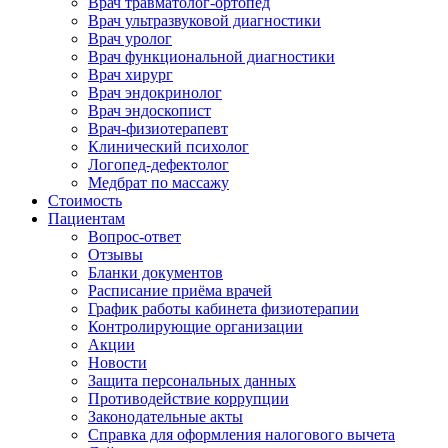
Врач травматолог-ортопед
Врач ультразвуковой диагностики
Врач уролог
Врач функциональной диагностики
Врач хирург
Врач эндокринолог
Врач эндоскопист
Врач-физиотерапевт
Клинический психолог
Логопед-дефектолог
Медбрат по массажу
Стоимость
Пациентам
Вопрос-ответ
Отзывы
Бланки документов
Расписание приёма врачей
График работы кабинета физиотерапии
Контролирующие организации
Акции
Новости
Защита персональных данных
Противодействие коррупции
Законодательные акты
Справка для оформления налогового вычета