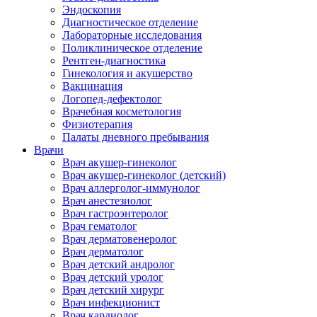
Эндоскопия
Диагностическое отделение
Лабораторные исследования
Поликлиническое отделение
Рентген-диагностика
Гинекология и акушерство
Вакцинация
Логопед-дефектолог
Врачебная косметология
Физиотерапия
Палаты дневного пребывания
Врачи
Врач акушер-гинеколог
Врач акушер-гинеколог (детский)
Врач аллерголог-иммунолог
Врач анестезиолог
Врач гастроэнтеролог
Врач гематолог
Врач дерматовенеролог
Врач дерматолог
Врач детский андролог
Врач детский уролог
Врач детский хирург
Врач инфекционист
Врач кардиолог