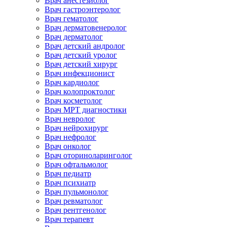
Врач анестезиолог
Врач гастроэнтеролог
Врач гематолог
Врач дерматовенеролог
Врач дерматолог
Врач детский андролог
Врач детский уролог
Врач детский хирург
Врач инфекционист
Врач кардиолог
Врач колопроктолог
Врач косметолог
Врач МРТ диагностики
Врач невролог
Врач нейрохирург
Врач нефролог
Врач онколог
Врач оториноларинголог
Врач офтальмолог
Врач педиатр
Врач психиатр
Врач пульмонолог
Врач ревматолог
Врач рентгенолог
Врач терапевт