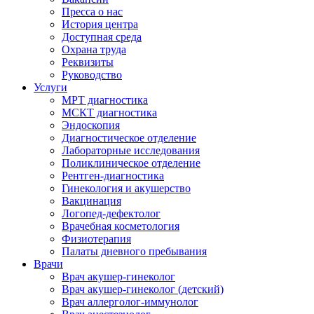
Пресса о нас
История центра
Доступная среда
Охрана труда
Реквизиты
Руководство
Услуги
МРТ диагностика
МСКТ диагностика
Эндоскопия
Диагностическое отделение
Лабораторные исследования
Поликлиническое отделение
Рентген-диагностика
Гинекология и акушерство
Вакцинация
Логопед-дефектолог
Врачебная косметология
Физиотерапия
Палаты дневного пребывания
Врачи
Врач акушер-гинеколог
Врач акушер-гинеколог (детский)
Врач аллерголог-иммунолог