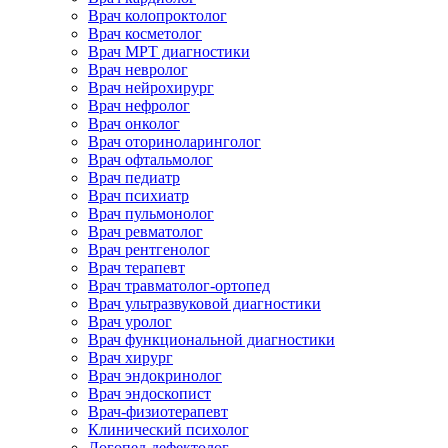
Врач колопроктолог
Врач косметолог
Врач МРТ диагностики
Врач невролог
Врач нейрохирург
Врач нефролог
Врач онколог
Врач оториноларинголог
Врач офтальмолог
Врач педиатр
Врач психиатр
Врач пульмонолог
Врач ревматолог
Врач рентгенолог
Врач терапевт
Врач травматолог-ортопед
Врач ультразвуковой диагностики
Врач уролог
Врач функциональной диагностики
Врач хирург
Врач эндокринолог
Врач эндоскопист
Врач-физиотерапевт
Клинический психолог
Логопед-дефектолог