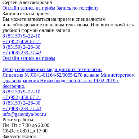
Сергей Александрович
Онлайн запись на приём
Запись по телефону
Запишитесь на приём
Вы можете записаться на приём к специалистам
и на обследование по нашим телефонам. Или воспользуйтесь
удобной формой онлайн записи.
8 (83159)
9–22–10
+7 (952) 458-67-21
8 (83159)
2–26–30
+7 (908) 239-77-43
Онлайн запись на приём
Центр современных медицинских технологий
Лицензия № Л041-01164-52/00554278 выдана Министерством
здравоохранения Нижегородской области 19.02.2019 г.,
бессрочно.
8 (83159)
9–22–10
+7 (952) 458-67-21
8 (83159)
2–26–30
+7 (908) 239-77-43
info@garantiya-bor.ru
Режим работы
Пн–Пт с 7:30 до 20:00
Cб-Вс с 8:00 до 17:00
Заказать звонок