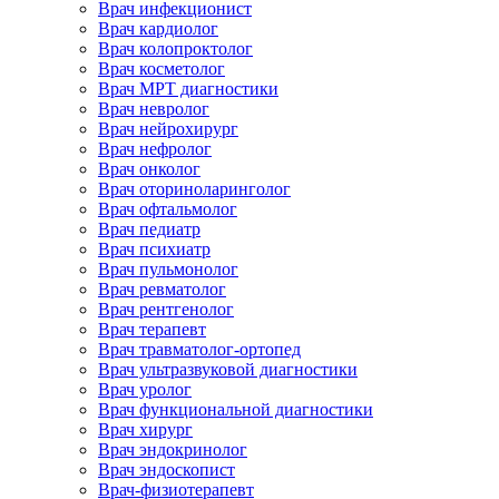
Врач инфекционист
Врач кардиолог
Врач колопроктолог
Врач косметолог
Врач МРТ диагностики
Врач невролог
Врач нейрохирург
Врач нефролог
Врач онколог
Врач оториноларинголог
Врач офтальмолог
Врач педиатр
Врач психиатр
Врач пульмонолог
Врач ревматолог
Врач рентгенолог
Врач терапевт
Врач травматолог-ортопед
Врач ультразвуковой диагностики
Врач уролог
Врач функциональной диагностики
Врач хирург
Врач эндокринолог
Врач эндоскопист
Врач-физиотерапевт