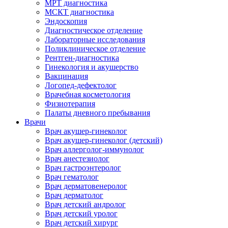
МРТ диагностика
МСКТ диагностика
Эндоскопия
Диагностическое отделение
Лабораторные исследования
Поликлиническое отделение
Рентген-диагностика
Гинекология и акушерство
Вакцинация
Логопед-дефектолог
Врачебная косметология
Физиотерапия
Палаты дневного пребывания
Врачи
Врач акушер-гинеколог
Врач акушер-гинеколог (детский)
Врач аллерголог-иммунолог
Врач анестезиолог
Врач гастроэнтеролог
Врач гематолог
Врач дерматовенеролог
Врач дерматолог
Врач детский андролог
Врач детский уролог
Врач детский хирург