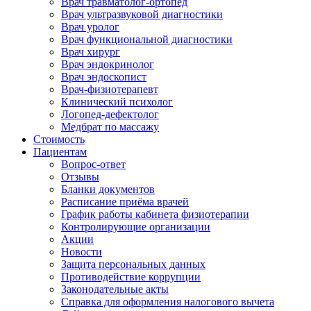
Врач травматолог-ортопед
Врач ультразвуковой диагностики
Врач уролог
Врач функциональной диагностики
Врач хирург
Врач эндокринолог
Врач эндоскопист
Врач-физиотерапевт
Клинический психолог
Логопед-дефектолог
Медбрат по массажу
Стоимость
Пациентам
Вопрос-ответ
Отзывы
Бланки документов
Расписание приёма врачей
График работы кабинета физиотерапии
Контролирующие организации
Акции
Новости
Защита персональных данных
Противодействие коррупции
Законодательные акты
Справка для оформления налогового вычета