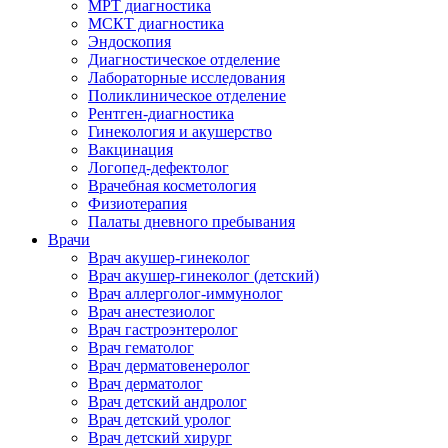
МРТ диагностика
МСКТ диагностика
Эндоскопия
Диагностическое отделение
Лабораторные исследования
Поликлиническое отделение
Рентген-диагностика
Гинекология и акушерство
Вакцинация
Логопед-дефектолог
Врачебная косметология
Физиотерапия
Палаты дневного пребывания
Врачи
Врач акушер-гинеколог
Врач акушер-гинеколог (детский)
Врач аллерголог-иммунолог
Врач анестезиолог
Врач гастроэнтеролог
Врач гематолог
Врач дерматовенеролог
Врач дерматолог
Врач детский андролог
Врач детский уролог
Врач детский хирург