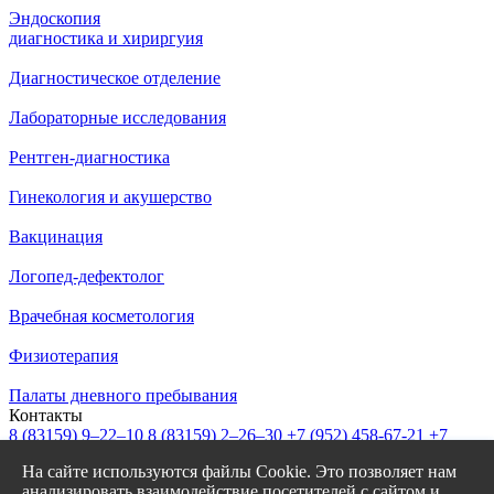
Эндоскопия
диагностика и хириргуия
Диагностическое отделение
Лабораторные исследования
Рентген-диагностика
Гинекология и акушерство
Вакцинация
Логопед-дефектолог
Врачебная косметология
Физиотерапия
Палаты дневного пребывания
Контакты
8 (83159)
9–22–10
8 (83159)
2–26–30
+7 (952) 458-67-21
+7
(908) 239-77-43
На сайте используются файлы Cookie. Это позволяет нам
info@garantiya-bor.ru
анализировать взаимодействие посетителей с сайтом и