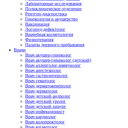
Лабораторные исследования
Поликлиническое отделение
Рентген-диагностика
Гинекология и акушерство
Вакцинация
Логопед-дефектолог
Врачебная косметология
Физиотерапия
Палаты дневного пребывания
Врачи
Врач акушер-гинеколог
Врач акушер-гинеколог (детский)
Врач аллерголог-иммунолог
Врач анестезиолог
Врач гастроэнтеролог
Врач гематолог
Врач дерматовенеролог
Врач дерматолог
Врач детский андролог
Врач детский уролог
Врач детский хирург
Врач инфекционист
Врач кардиолог
Врач колопроктолог
Врач косметолог