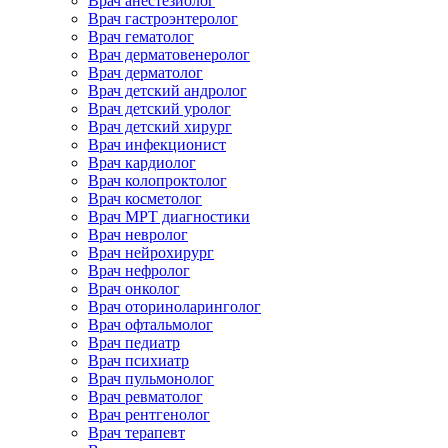
Врач анестезиолог
Врач гастроэнтеролог
Врач гематолог
Врач дерматовенеролог
Врач дерматолог
Врач детский андролог
Врач детский уролог
Врач детский хирург
Врач инфекционист
Врач кардиолог
Врач колопроктолог
Врач косметолог
Врач МРТ диагностики
Врач невролог
Врач нейрохирург
Врач нефролог
Врач онколог
Врач оториноларинголог
Врач офтальмолог
Врач педиатр
Врач психиатр
Врач пульмонолог
Врач ревматолог
Врач рентгенолог
Врач терапевт