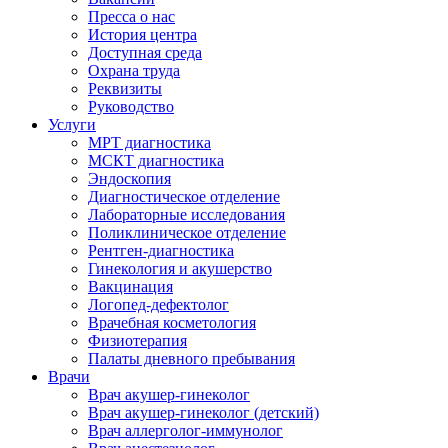
Пресса о нас
История центра
Доступная среда
Охрана труда
Реквизиты
Руководство
Услуги
МРТ диагностика
МСКТ диагностика
Эндоскопия
Диагностическое отделение
Лабораторные исследования
Поликлиническое отделение
Рентген-диагностика
Гинекология и акушерство
Вакцинация
Логопед-дефектолог
Врачебная косметология
Физиотерапия
Палаты дневного пребывания
Врачи
Врач акушер-гинеколог
Врач акушер-гинеколог (детский)
Врач аллерголог-иммунолог