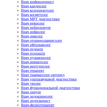
Врач инфекционист
Врач кардиолог
Врач колопроктолог
Врач косметолог
Врач МРТ диагностики
Врач невролог
Врач нейрохирург
Врач нефролог
Врач онколог
Врач оториноларинголог
Врач офтальмолог
Врач педиатр
Врач психиатр
Врач пульмонолог
Врач ревматолог
Врач рентгенолог
Врач терапевт
Врач травматолог-ортопед
Врач ультразвуковой диагностики
Врач уролог
Врач функциональной диагностики
Врач хирург
Врач эндокринолог
Врач эндоскопист
Врач-физиотерапевт