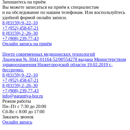
Запишитесь на приём
Вы можете записаться на приём к специалистам
и на обследование по нашим телефонам. Или воспользуйтесь
удобной формой онлайн записи.
8 (83159)
9–22–10
+7 (952) 458-67-21
8 (83159)
2–26–30
+7 (908) 239-77-43
Онлайн запись на приём
Центр современных медицинских технологий
Лицензия № Л041-01164-52/00554278 выдана Министерством
здравоохранения Нижегородской области 19.02.2019 г.,
бессрочно.
8 (83159)
9–22–10
+7 (952) 458-67-21
8 (83159)
2–26–30
+7 (908) 239-77-43
info@garantiya-bor.ru
Режим работы
Пн–Пт с 7:30 до 20:00
Cб-Вс с 8:00 до 17:00
Заказать звонок
Онлайн запись