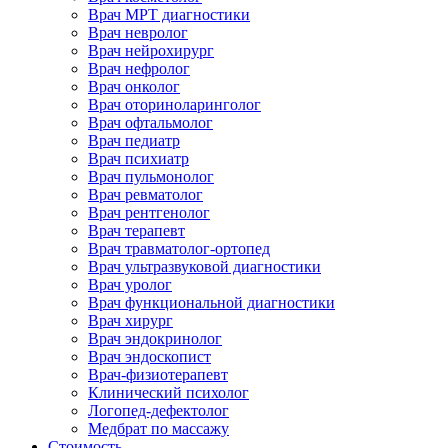
Врач МРТ диагностики
Врач невролог
Врач нейрохирург
Врач нефролог
Врач онколог
Врач оториноларинголог
Врач офтальмолог
Врач педиатр
Врач психиатр
Врач пульмонолог
Врач ревматолог
Врач рентгенолог
Врач терапевт
Врач травматолог-ортопед
Врач ультразвуковой диагностики
Врач уролог
Врач функциональной диагностики
Врач хирург
Врач эндокринолог
Врач эндоскопист
Врач-физиотерапевт
Клинический психолог
Логопед-дефектолог
Медбрат по массажу
Стоимость