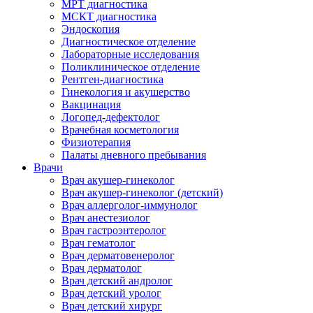
МРТ диагностика
МСКТ диагностика
Эндоскопия
Диагностическое отделение
Лабораторные исследования
Поликлиническое отделение
Рентген-диагностика
Гинекология и акушерство
Вакцинация
Логопед-дефектолог
Врачебная косметология
Физиотерапия
Палаты дневного пребывания
Врачи
Врач акушер-гинеколог
Врач акушер-гинеколог (детский)
Врач аллерголог-иммунолог
Врач анестезиолог
Врач гастроэнтеролог
Врач гематолог
Врач дерматовенеролог
Врач дерматолог
Врач детский андролог
Врач детский уролог
Врач детский хирург