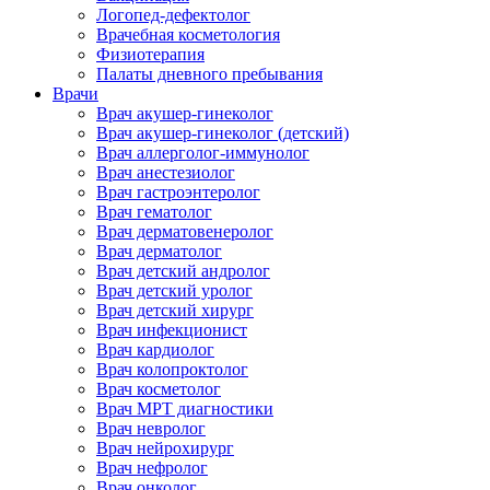
Логопед-дефектолог
Врачебная косметология
Физиотерапия
Палаты дневного пребывания
Врачи
Врач акушер-гинеколог
Врач акушер-гинеколог (детский)
Врач аллерголог-иммунолог
Врач анестезиолог
Врач гастроэнтеролог
Врач гематолог
Врач дерматовенеролог
Врач дерматолог
Врач детский андролог
Врач детский уролог
Врач детский хирург
Врач инфекционист
Врач кардиолог
Врач колопроктолог
Врач косметолог
Врач МРТ диагностики
Врач невролог
Врач нейрохирург
Врач нефролог
Врач онколог