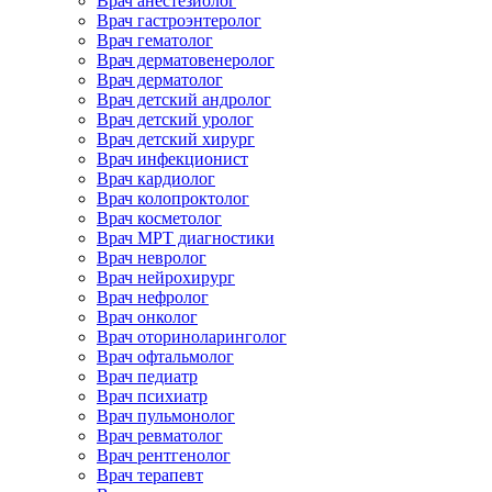
Врач анестезиолог
Врач гастроэнтеролог
Врач гематолог
Врач дерматовенеролог
Врач дерматолог
Врач детский андролог
Врач детский уролог
Врач детский хирург
Врач инфекционист
Врач кардиолог
Врач колопроктолог
Врач косметолог
Врач МРТ диагностики
Врач невролог
Врач нейрохирург
Врач нефролог
Врач онколог
Врач оториноларинголог
Врач офтальмолог
Врач педиатр
Врач психиатр
Врач пульмонолог
Врач ревматолог
Врач рентгенолог
Врач терапевт