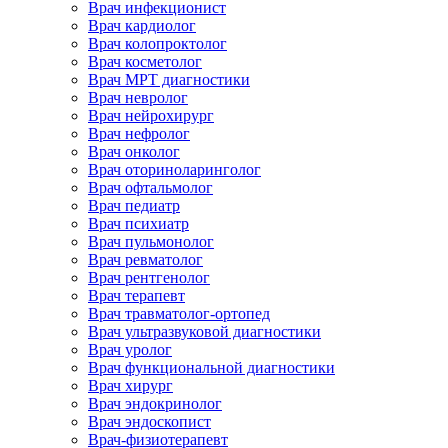
Врач инфекционист
Врач кардиолог
Врач колопроктолог
Врач косметолог
Врач МРТ диагностики
Врач невролог
Врач нейрохирург
Врач нефролог
Врач онколог
Врач оториноларинголог
Врач офтальмолог
Врач педиатр
Врач психиатр
Врач пульмонолог
Врач ревматолог
Врач рентгенолог
Врач терапевт
Врач травматолог-ортопед
Врач ультразвуковой диагностики
Врач уролог
Врач функциональной диагностики
Врач хирург
Врач эндокринолог
Врач эндоскопист
Врач-физиотерапевт