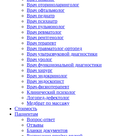
Врач оториноларинголог
Врач офтальмолог
Врач педиатр
Врач психиатр
Врач пульмонолог
Врач ревматолог
Врач рентгенолог
Врач терапевт
Врач травматолог-ортопед
Врач ультразвуковой диагностики
Врач уролог
Врач функциональной диагностики
Врач хирург
Врач эндокринолог
Врач эндоскопист
Врач-физиотерапевт
Клинический психолог
Логопед-дефектолог
Медбрат по массажу
Стоимость
Пациентам
Вопрос-ответ
Отзывы
Бланки документов
Расписание приёма врачей