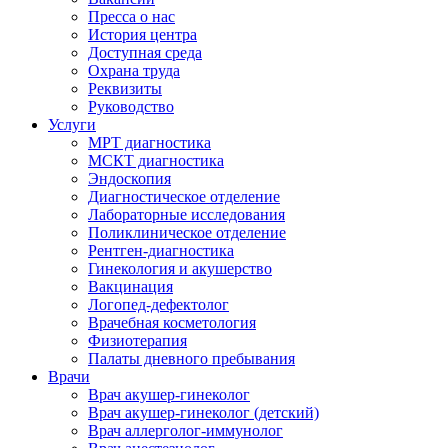
Пресса о нас
История центра
Доступная среда
Охрана труда
Реквизиты
Руководство
Услуги
МРТ диагностика
МСКТ диагностика
Эндоскопия
Диагностическое отделение
Лабораторные исследования
Поликлиническое отделение
Рентген-диагностика
Гинекология и акушерство
Вакцинация
Логопед-дефектолог
Врачебная косметология
Физиотерапия
Палаты дневного пребывания
Врачи
Врач акушер-гинеколог
Врач акушер-гинеколог (детский)
Врач аллерголог-иммунолог