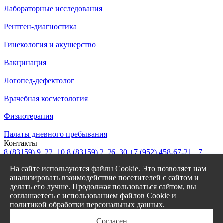
Лабораторные исследования
Рентген-диагностика
Гинекология и акушерство
Вакцинация
Логопед-дефектолог
Врачебная косметология
Физиотерапия
Палаты дневного пребывания
Контакты
8 (83159)
9–22–10
8 (83159)
2–26–30
+7 (952) 458-67-21
+7
(908) 239-77-43
На сайте используются файлы Cookie. Это позволяет нам
info@garantiya-bor.ru
анализировать взаимодействие посетителей с сайтом и
Режим работы
делать его лучше. Продолжая пользоваться сайтом, вы
Пн–Пт с 7:30 до 20:00
соглашаетесь с использованием файлов Cookie и
Cб-Вс с 8:00 до 17:00
политикой обработки персональных данных.
Заказать звонок
Онлайн запись
Согласен