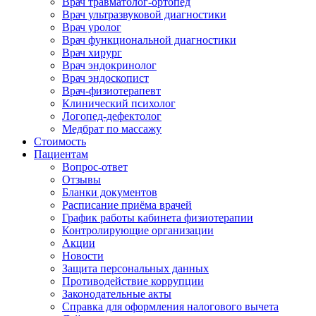
Врач травматолог-ортопед
Врач ультразвуковой диагностики
Врач уролог
Врач функциональной диагностики
Врач хирург
Врач эндокринолог
Врач эндоскопист
Врач-физиотерапевт
Клинический психолог
Логопед-дефектолог
Медбрат по массажу
Стоимость
Пациентам
Вопрос-ответ
Отзывы
Бланки документов
Расписание приёма врачей
График работы кабинета физиотерапии
Контролирующие организации
Акции
Новости
Защита персональных данных
Противодействие коррупции
Законодательные акты
Справка для оформления налогового вычета