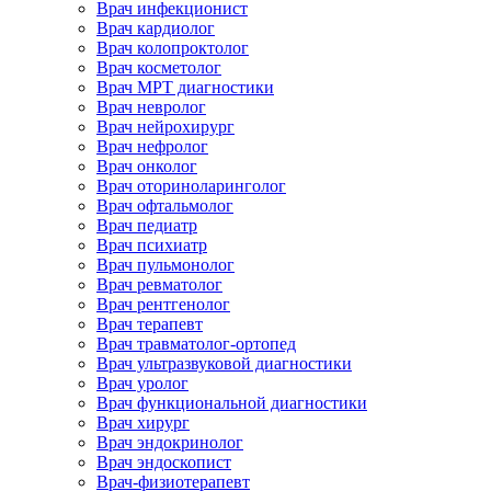
Врач инфекционист
Врач кардиолог
Врач колопроктолог
Врач косметолог
Врач МРТ диагностики
Врач невролог
Врач нейрохирург
Врач нефролог
Врач онколог
Врач оториноларинголог
Врач офтальмолог
Врач педиатр
Врач психиатр
Врач пульмонолог
Врач ревматолог
Врач рентгенолог
Врач терапевт
Врач травматолог-ортопед
Врач ультразвуковой диагностики
Врач уролог
Врач функциональной диагностики
Врач хирург
Врач эндокринолог
Врач эндоскопист
Врач-физиотерапевт