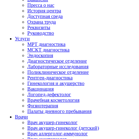
Пресса о нас
История центра
Доступная среда
Охрана труда
Реквизиты
Руководство
Услуги
МРТ диагностика
МСКТ диагностика
Эндоскопия
Диагностическое отделение
Лабораторные исследования
Поликлиническое отделение
Рентген-диагностика
Гинекология и акушерство
Вакцинация
Логопед-дефектолог
Врачебная косметология
Физиотерапия
Палаты дневного пребывания
Врачи
Врач акушер-гинеколог
Врач акушер-гинеколог (детский)
Врач аллерголог-иммунолог