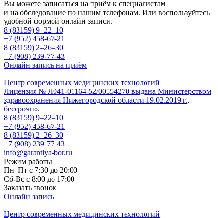
Вы можете записаться на приём к специалистам
и на обследование по нашим телефонам. Или воспользуйтесь
удобной формой онлайн записи.
8 (83159)
9–22–10
+7 (952) 458-67-21
8 (83159)
2–26–30
+7 (908) 239-77-43
Онлайн запись на приём
Центр современных медицинских технологий
Лицензия № Л041-01164-52/00554278 выдана Министерством
здравоохранения Нижегородской области 19.02.2019 г.,
бессрочно.
8 (83159)
9–22–10
+7 (952) 458-67-21
8 (83159)
2–26–30
+7 (908) 239-77-43
info@garantiya-bor.ru
Режим работы
Пн–Пт с 7:30 до 20:00
Cб-Вс с 8:00 до 17:00
Заказать звонок
Онлайн запись
Центр современных медицинских технологий