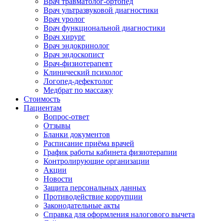
Врач травматолог-ортопед
Врач ультразвуковой диагностики
Врач уролог
Врач функциональной диагностики
Врач хирург
Врач эндокринолог
Врач эндоскопист
Врач-физиотерапевт
Клинический психолог
Логопед-дефектолог
Медбрат по массажу
Стоимость
Пациентам
Вопрос-ответ
Отзывы
Бланки документов
Расписание приёма врачей
График работы кабинета физиотерапии
Контролирующие организации
Акции
Новости
Защита персональных данных
Противодействие коррупции
Законодательные акты
Справка для оформления налогового вычета