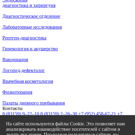
диагностика и хириргуия
Диагностическое отделение
Лабораторные исследования
Рентген-диагностика
Гинекология и акушерство
Вакцинация
Логопед-дефектолог
Врачебная косметология
Физиотерапия
Палаты дневного пребывания
Контакты
8 (83159)
9–22–10
8 (83159)
2–26–30
+7 (952) 458-67-21
+7
(908) 239-77-43
На сайте используются файлы Cookie. Это позволяет нам
info@garantiya-bor.ru
анализировать взаимодействие посетителей с сайтом и
Режим работы
делать его лучше. Продолжая пользоваться сайтом, вы