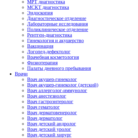
МРТ диагностика
МСКТ диагностика
Эндоскопия
Диагностическое отделение
Лабораторные исследования
Поликлиническое отделение
Рентген-диагностика
Гинекология и акушерство
Вакцинация
Логопед-дефектолог
Врачебная косметология
Физиотерапия
Палаты дневного пребывания
Врачи
Врач акушер-гинеколог
Врач акушер-гинеколог (детский)
Врач аллерголог-иммунолог
Врач анестезиолог
Врач гастроэнтеролог
Врач гематолог
Врач дерматовенеролог
Врач дерматолог
Врач детский андролог
Врач детский уролог
Врач детский хирург