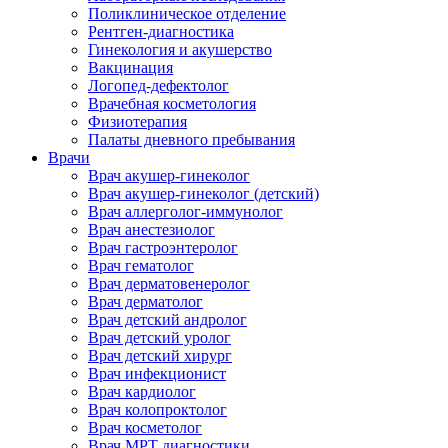
Поликлиническое отделение
Рентген-диагностика
Гинекология и акушерство
Вакцинация
Логопед-дефектолог
Врачебная косметология
Физиотерапия
Палаты дневного пребывания
Врачи
Врач акушер-гинеколог
Врач акушер-гинеколог (детский)
Врач аллерголог-иммунолог
Врач анестезиолог
Врач гастроэнтеролог
Врач гематолог
Врач дерматовенеролог
Врач дерматолог
Врач детский андролог
Врач детский уролог
Врач детский хирург
Врач инфекционист
Врач кардиолог
Врач колопроктолог
Врач косметолог
Врач МРТ диагностики