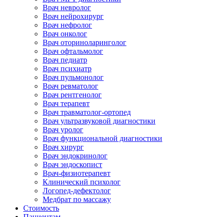
Врач невролог
Врач нейрохирург
Врач нефролог
Врач онколог
Врач оториноларинголог
Врач офтальмолог
Врач педиатр
Врач психиатр
Врач пульмонолог
Врач ревматолог
Врач рентгенолог
Врач терапевт
Врач травматолог-ортопед
Врач ультразвуковой диагностики
Врач уролог
Врач функциональной диагностики
Врач хирург
Врач эндокринолог
Врач эндоскопист
Врач-физиотерапевт
Клинический психолог
Логопед-дефектолог
Медбрат по массажу
Стоимость
Пациентам