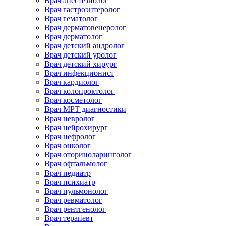
Врач анестезиолог
Врач гастроэнтеролог
Врач гематолог
Врач дерматовенеролог
Врач дерматолог
Врач детский андролог
Врач детский уролог
Врач детский хирург
Врач инфекционист
Врач кардиолог
Врач колопроктолог
Врач косметолог
Врач МРТ диагностики
Врач невролог
Врач нейрохирург
Врач нефролог
Врач онколог
Врач оториноларинголог
Врач офтальмолог
Врач педиатр
Врач психиатр
Врач пульмонолог
Врач ревматолог
Врач рентгенолог
Врач терапевт