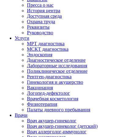
Пресса о нас
История центра
Доступная среда
Охрана труда
Реквизиты
Руководство
Услуги
МРТ диагностика
МСКТ диагностика
Эндоскопия
Диагностическое отделение
Лабораторные исследования
Поликлиническое отделение
Рентген-диагностика
Гинекология и акушерство
Вакцинация
Логопед-дефектолог
Врачебная косметология
Физиотерапия
Палаты дневного пребывания
Врачи
Врач акушер-гинеколог
Врач акушер-гинеколог (детский)
Врач аллерголог-иммунолог