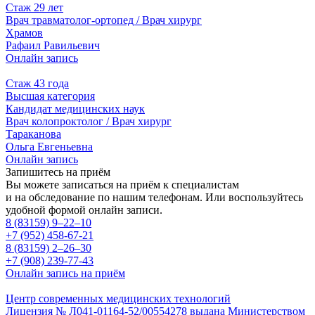
Стаж 29 лет
Врач травматолог-ортопед / Врач хирург
Храмов
Рафаил Равильевич
Онлайн запись
Стаж 43 года
Высшая категория
Кандидат медицинских наук
Врач колопроктолог / Врач хирург
Тараканова
Ольга Евгеньевна
Онлайн запись
Запишитесь на приём
Вы можете записаться на приём к специалистам
и на обследование по нашим телефонам. Или воспользуйтесь
удобной формой онлайн записи.
8 (83159)
9–22–10
+7 (952) 458-67-21
8 (83159)
2–26–30
+7 (908) 239-77-43
Онлайн запись на приём
Центр современных медицинских технологий
Лицензия № Л041-01164-52/00554278 выдана Министерством