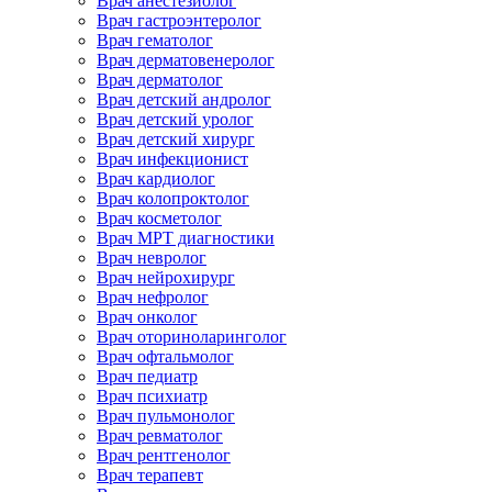
Врач анестезиолог
Врач гастроэнтеролог
Врач гематолог
Врач дерматовенеролог
Врач дерматолог
Врач детский андролог
Врач детский уролог
Врач детский хирург
Врач инфекционист
Врач кардиолог
Врач колопроктолог
Врач косметолог
Врач МРТ диагностики
Врач невролог
Врач нейрохирург
Врач нефролог
Врач онколог
Врач оториноларинголог
Врач офтальмолог
Врач педиатр
Врач психиатр
Врач пульмонолог
Врач ревматолог
Врач рентгенолог
Врач терапевт