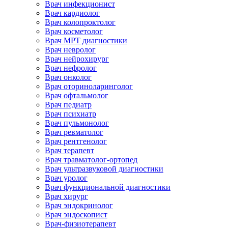
Врач инфекционист
Врач кардиолог
Врач колопроктолог
Врач косметолог
Врач МРТ диагностики
Врач невролог
Врач нейрохирург
Врач нефролог
Врач онколог
Врач оториноларинголог
Врач офтальмолог
Врач педиатр
Врач психиатр
Врач пульмонолог
Врач ревматолог
Врач рентгенолог
Врач терапевт
Врач травматолог-ортопед
Врач ультразвуковой диагностики
Врач уролог
Врач функциональной диагностики
Врач хирург
Врач эндокринолог
Врач эндоскопист
Врач-физиотерапевт