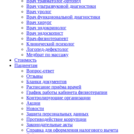
Врач травматолог-ортопед
Врач ультразвуковой диагностики
Врач уролог
Врач функциональной диагностики
Врач хирург
Врач эндокринолог
Врач эндоскопист
Врач-физиотерапевт
Клинический психолог
Логопед-дефектолог
Медбрат по массажу
Стоимость
Пациентам
Вопрос-ответ
Отзывы
Бланки документов
Расписание приёма врачей
График работы кабинета физиотерапии
Контролирующие организации
Акции
Новости
Защита персональных данных
Противодействие коррупции
Законодательные акты
Справка для оформления налогового вычета