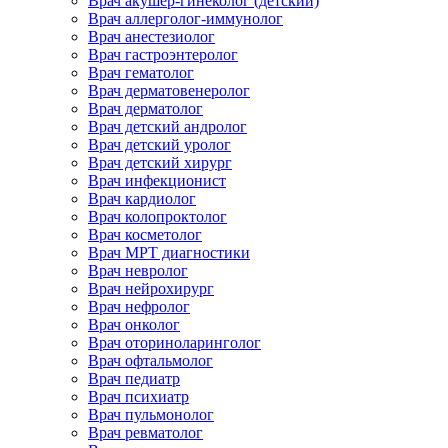
Врач акушер-гинеколог (детский)
Врач аллерголог-иммунолог
Врач анестезиолог
Врач гастроэнтеролог
Врач гематолог
Врач дерматовенеролог
Врач дерматолог
Врач детский андролог
Врач детский уролог
Врач детский хирург
Врач инфекционист
Врач кардиолог
Врач колопроктолог
Врач косметолог
Врач МРТ диагностики
Врач невролог
Врач нейрохирург
Врач нефролог
Врач онколог
Врач оториноларинголог
Врач офтальмолог
Врач педиатр
Врач психиатр
Врач пульмонолог
Врач ревматолог