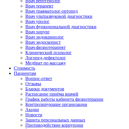
Врач рентгенолог
Врач терапевт
Врач травматолог-ортопед
Врач ультразвуковой диагностики
Врач уролог
Врач функциональной диагностики
Врач хирург
Врач эндокринолог
Врач эндоскопист
Врач-физиотерапевт
Клинический психолог
Логопед-дефектолог
Медбрат по массажу
Стоимость
Пациентам
Вопрос-ответ
Отзывы
Бланки документов
Расписание приёма врачей
График работы кабинета физиотерапии
Контролирующие организации
Акции
Новости
Защита персональных данных
Противодействие коррупции