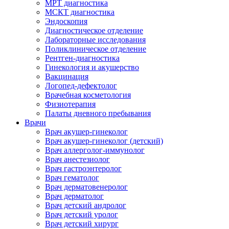
МРТ диагностика
МСКТ диагностика
Эндоскопия
Диагностическое отделение
Лабораторные исследования
Поликлиническое отделение
Рентген-диагностика
Гинекология и акушерство
Вакцинация
Логопед-дефектолог
Врачебная косметология
Физиотерапия
Палаты дневного пребывания
Врачи
Врач акушер-гинеколог
Врач акушер-гинеколог (детский)
Врач аллерголог-иммунолог
Врач анестезиолог
Врач гастроэнтеролог
Врач гематолог
Врач дерматовенеролог
Врач дерматолог
Врач детский андролог
Врач детский уролог
Врач детский хирург