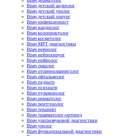
Врач дерматолог
Врач детский андролог
Врач детский уролог
Врач детский хирург
Врач инфекционист
Врач кардиолог
Врач колопроктолог
Врач косметолог
Врач МРТ диагностики
Врач невролог
Врач нейрохирург
Врач нефролог
Врач онколог
Врач оториноларинголог
Врач офтальмолог
Врач педиатр
Врач психиатр
Врач пульмонолог
Врач ревматолог
Врач рентгенолог
Врач терапевт
Врач травматолог-ортопед
Врач ультразвуковой диагностики
Врач уролог
Врач функциональной диагностики