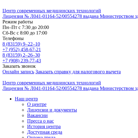
Центр современных медицинских технологий
Лицензия № Л041-01164-52/00554278 выдана Министерством здр
Режим работы
Пн–Пт с 7:30 до 20:00
Cб-Вс с 8:00 до 17:00
Телефоны
8 (83159)
9–22–10
+7 (952) 458-67-21
8 (83159)
2–26–30
+7 (908) 239-77-43
Заказать звонок
Онлайн запись
Заказать справку для налогового вычета
Центр современных медицинских технологий
Лицензия № Л041-01164-52/00554278 выдана Министерством здр
Наш центр
О центре
Лицензии и документы
Вакансии
Пресса о нас
История центра
Доступная среда
Охрана труда