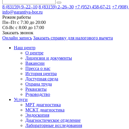
8 (83159)
9–22–10
8 (83159)
2–26–30
+7 (952) 458-67-21
+7 (908)
info@garantiya-bor.ru
Режим работы
Пн–Пт с 7:30 до 20:00
Cб-Вс с 8:00 до 17:00
Заказать звонок
Онлайн запись
Заказать справку для налогового вычета
Наш центр
О центре
Лицензии и документы
Вакансии
Пресса о нас
История центра
Доступная среда
Охрана труда
Реквизиты
Руководство
Услуги
МРТ диагностика
МСКТ диагностика
Эндоскопия
Диагностическое отделение
Лабораторные исследования