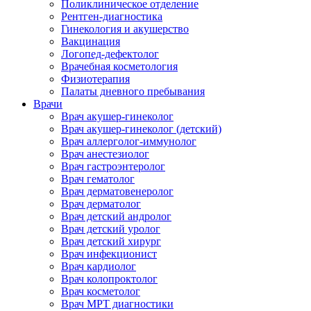
Поликлиническое отделение
Рентген-диагностика
Гинекология и акушерство
Вакцинация
Логопед-дефектолог
Врачебная косметология
Физиотерапия
Палаты дневного пребывания
Врачи
Врач акушер-гинеколог
Врач акушер-гинеколог (детский)
Врач аллерголог-иммунолог
Врач анестезиолог
Врач гастроэнтеролог
Врач гематолог
Врач дерматовенеролог
Врач дерматолог
Врач детский андролог
Врач детский уролог
Врач детский хирург
Врач инфекционист
Врач кардиолог
Врач колопроктолог
Врач косметолог
Врач МРТ диагностики