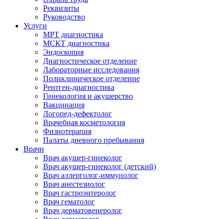
Реквизиты
Руководство
Услуги
МРТ диагностика
МСКТ диагностика
Эндоскопия
Диагностическое отделение
Лабораторные исследования
Поликлиническое отделение
Рентген-диагностика
Гинекология и акушерство
Вакцинация
Логопед-дефектолог
Врачебная косметология
Физиотерапия
Палаты дневного пребывания
Врачи
Врач акушер-гинеколог
Врач акушер-гинеколог (детский)
Врач аллерголог-иммунолог
Врач анестезиолог
Врач гастроэнтеролог
Врач гематолог
Врач дерматовенеролог