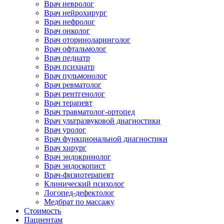
Врач невролог
Врач нейрохирург
Врач нефролог
Врач онколог
Врач оториноларинголог
Врач офтальмолог
Врач педиатр
Врач психиатр
Врач пульмонолог
Врач ревматолог
Врач рентгенолог
Врач терапевт
Врач травматолог-ортопед
Врач ультразвуковой диагностики
Врач уролог
Врач функциональной диагностики
Врач хирург
Врач эндокринолог
Врач эндоскопист
Врач-физиотерапевт
Клинический психолог
Логопед-дефектолог
Медбрат по массажу
Стоимость
Пациентам