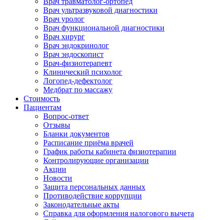
Врач травматолог-ортопед
Врач ультразвуковой диагностики
Врач уролог
Врач функциональной диагностики
Врач хирург
Врач эндокринолог
Врач эндоскопист
Врач-физиотерапевт
Клинический психолог
Логопед-дефектолог
Медбрат по массажу
Стоимость
Пациентам
Вопрос-ответ
Отзывы
Бланки документов
Расписание приёма врачей
График работы кабинета физиотерапии
Контролирующие организации
Акции
Новости
Защита персональных данных
Противодействие коррупции
Законодательные акты
Справка для оформления налогового вычета