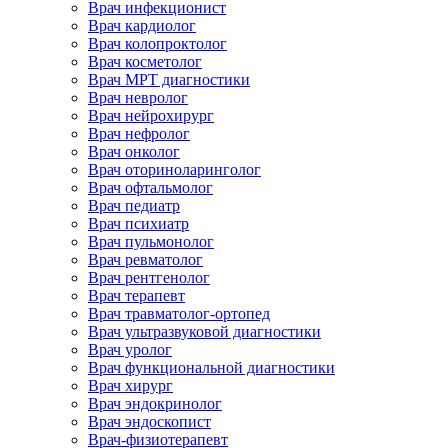
Врач инфекционист
Врач кардиолог
Врач колопроктолог
Врач косметолог
Врач МРТ диагностики
Врач невролог
Врач нейрохирург
Врач нефролог
Врач онколог
Врач оториноларинголог
Врач офтальмолог
Врач педиатр
Врач психиатр
Врач пульмонолог
Врач ревматолог
Врач рентгенолог
Врач терапевт
Врач травматолог-ортопед
Врач ультразвуковой диагностики
Врач уролог
Врач функциональной диагностики
Врач хирург
Врач эндокринолог
Врач эндоскопист
Врач-физиотерапевт