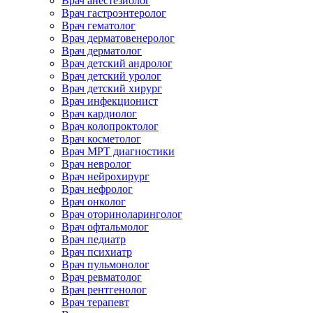
Врач анестезиолог
Врач гастроэнтеролог
Врач гематолог
Врач дерматовенеролог
Врач дерматолог
Врач детский андролог
Врач детский уролог
Врач детский хирург
Врач инфекционист
Врач кардиолог
Врач колопроктолог
Врач косметолог
Врач МРТ диагностики
Врач невролог
Врач нейрохирург
Врач нефролог
Врач онколог
Врач оториноларинголог
Врач офтальмолог
Врач педиатр
Врач психиатр
Врач пульмонолог
Врач ревматолог
Врач рентгенолог
Врач терапевт