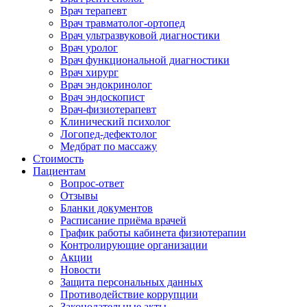
Врач терапевт
Врач травматолог-ортопед
Врач ультразвуковой диагностики
Врач уролог
Врач функциональной диагностики
Врач хирург
Врач эндокринолог
Врач эндоскопист
Врач-физиотерапевт
Клинический психолог
Логопед-дефектолог
Медбрат по массажу
Стоимость
Пациентам
Вопрос-ответ
Отзывы
Бланки документов
Расписание приёма врачей
График работы кабинета физиотерапии
Контролирующие организации
Акции
Новости
Защита персональных данных
Противодействие коррупции
Законодательные акты