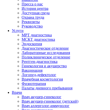
Пресса о нас
История центра
Доступная среда
Охрана труда
Реквизиты
Руководство
Услуги
МРТ диагностика
МСКТ диагностика
Эндоскопия
Диагностическое отделение
Лабораторные исследования
Поликлиническое отделение
Рентген-диагностика
Гинекология и акушерство
Вакцинация
Логопед-дефектолог
Врачебная косметология
Физиотерапия
Палаты дневного пребывания
Врачи
Врач акушер-гинеколог
Врач акушер-гинеколог (детский)
Врач аллерголог-иммунолог