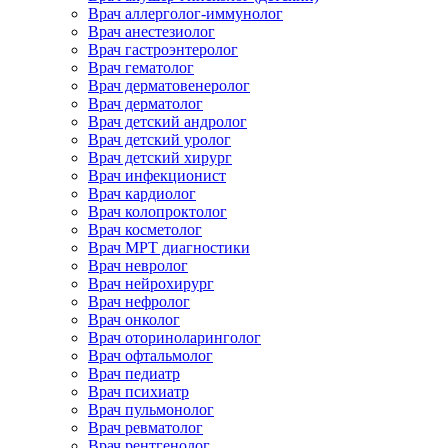
Врач аллерголог-иммунолог
Врач анестезиолог
Врач гастроэнтеролог
Врач гематолог
Врач дерматовенеролог
Врач дерматолог
Врач детский андролог
Врач детский уролог
Врач детский хирург
Врач инфекционист
Врач кардиолог
Врач колопроктолог
Врач косметолог
Врач МРТ диагностики
Врач невролог
Врач нейрохирург
Врач нефролог
Врач онколог
Врач оториноларинголог
Врач офтальмолог
Врач педиатр
Врач психиатр
Врач пульмонолог
Врач ревматолог
Врач рентгенолог