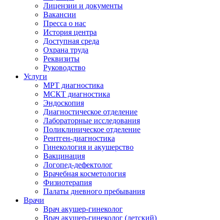
Лицензии и документы
Вакансии
Пресса о нас
История центра
Доступная среда
Охрана труда
Реквизиты
Руководство
Услуги
МРТ диагностика
МСКТ диагностика
Эндоскопия
Диагностическое отделение
Лабораторные исследования
Поликлиническое отделение
Рентген-диагностика
Гинекология и акушерство
Вакцинация
Логопед-дефектолог
Врачебная косметология
Физиотерапия
Палаты дневного пребывания
Врачи
Врач акушер-гинеколог
Врач акушер-гинеколог (детский)