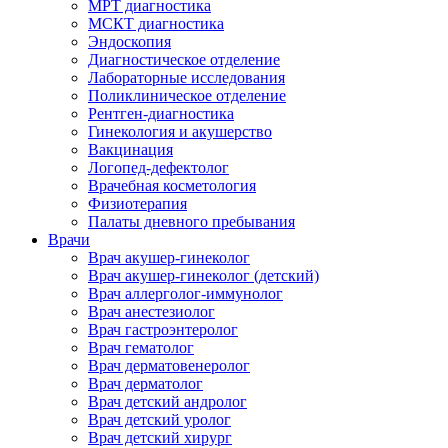
МРТ диагностика
МСКТ диагностика
Эндоскопия
Диагностическое отделение
Лабораторные исследования
Поликлиническое отделение
Рентген-диагностика
Гинекология и акушерство
Вакцинация
Логопед-дефектолог
Врачебная косметология
Физиотерапия
Палаты дневного пребывания
Врачи
Врач акушер-гинеколог
Врач акушер-гинеколог (детский)
Врач аллерголог-иммунолог
Врач анестезиолог
Врач гастроэнтеролог
Врач гематолог
Врач дерматовенеролог
Врач дерматолог
Врач детский андролог
Врач детский уролог
Врач детский хирург