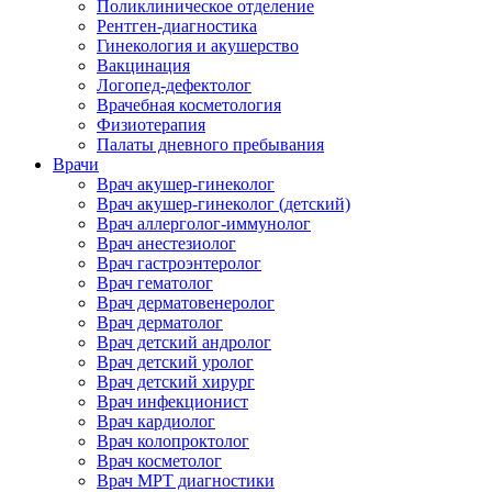
Поликлиническое отделение
Рентген-диагностика
Гинекология и акушерство
Вакцинация
Логопед-дефектолог
Врачебная косметология
Физиотерапия
Палаты дневного пребывания
Врачи
Врач акушер-гинеколог
Врач акушер-гинеколог (детский)
Врач аллерголог-иммунолог
Врач анестезиолог
Врач гастроэнтеролог
Врач гематолог
Врач дерматовенеролог
Врач дерматолог
Врач детский андролог
Врач детский уролог
Врач детский хирург
Врач инфекционист
Врач кардиолог
Врач колопроктолог
Врач косметолог
Врач МРТ диагностики