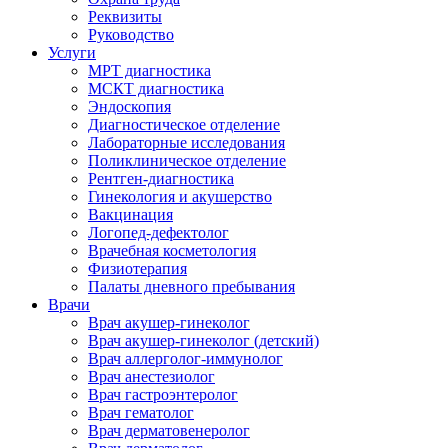
Реквизиты
Руководство
Услуги
МРТ диагностика
МСКТ диагностика
Эндоскопия
Диагностическое отделение
Лабораторные исследования
Поликлиническое отделение
Рентген-диагностика
Гинекология и акушерство
Вакцинация
Логопед-дефектолог
Врачебная косметология
Физиотерапия
Палаты дневного пребывания
Врачи
Врач акушер-гинеколог
Врач акушер-гинеколог (детский)
Врач аллерголог-иммунолог
Врач анестезиолог
Врач гастроэнтеролог
Врач гематолог
Врач дерматовенеролог