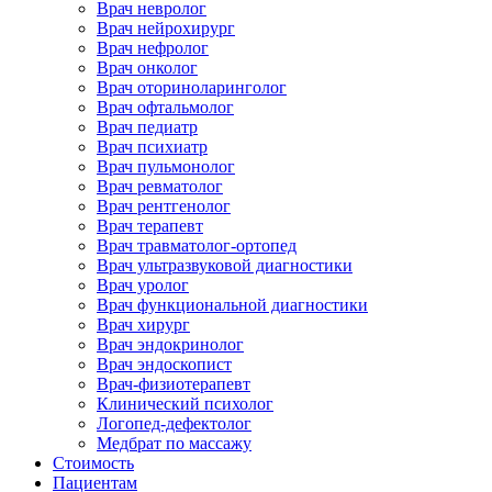
Врач невролог
Врач нейрохирург
Врач нефролог
Врач онколог
Врач оториноларинголог
Врач офтальмолог
Врач педиатр
Врач психиатр
Врач пульмонолог
Врач ревматолог
Врач рентгенолог
Врач терапевт
Врач травматолог-ортопед
Врач ультразвуковой диагностики
Врач уролог
Врач функциональной диагностики
Врач хирург
Врач эндокринолог
Врач эндоскопист
Врач-физиотерапевт
Клинический психолог
Логопед-дефектолог
Медбрат по массажу
Стоимость
Пациентам