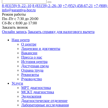
8 (83159)
9–22–10
8 (83159)
2–26–30
+7 (952) 458-67-21
+7 (908)
info@garantiya-bor.ru
Режим работы
Пн–Пт с 7:30 до 20:00
Cб-Вс с 8:00 до 17:00
Заказать звонок
Онлайн запись
Заказать справку для налогового вычета
Наш центр
О центре
Лицензии и документы
Вакансии
Пресса о нас
История центра
Доступная среда
Охрана труда
Реквизиты
Руководство
Услуги
МРТ диагностика
МСКТ диагностика
Эндоскопия
Диагностическое отделение
Лабораторные исследования