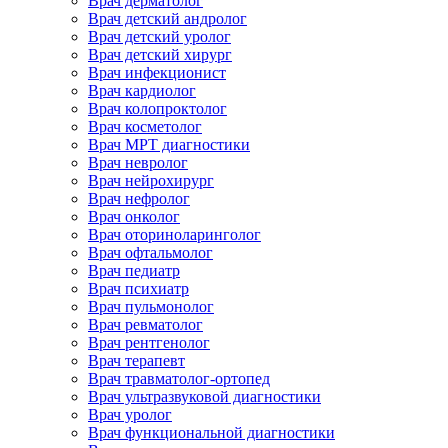
Врач дерматолог
Врач детский андролог
Врач детский уролог
Врач детский хирург
Врач инфекционист
Врач кардиолог
Врач колопроктолог
Врач косметолог
Врач МРТ диагностики
Врач невролог
Врач нейрохирург
Врач нефролог
Врач онколог
Врач оториноларинголог
Врач офтальмолог
Врач педиатр
Врач психиатр
Врач пульмонолог
Врач ревматолог
Врач рентгенолог
Врач терапевт
Врач травматолог-ортопед
Врач ультразвуковой диагностики
Врач уролог
Врач функциональной диагностики