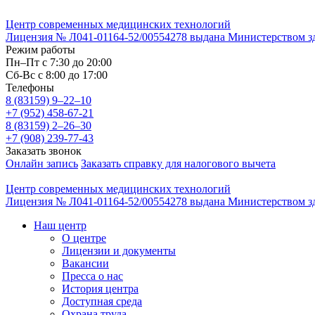
Центр современных медицинских технологий
Лицензия № Л041-01164-52/00554278 выдана Министерством здр
Режим работы
Пн–Пт с 7:30 до 20:00
Cб-Вс с 8:00 до 17:00
Телефоны
8 (83159)
9–22–10
+7 (952) 458-67-21
8 (83159)
2–26–30
+7 (908) 239-77-43
Заказать звонок
Онлайн запись
Заказать справку для налогового вычета
Центр современных медицинских технологий
Лицензия № Л041-01164-52/00554278 выдана Министерством здр
Наш центр
О центре
Лицензии и документы
Вакансии
Пресса о нас
История центра
Доступная среда
Охрана труда