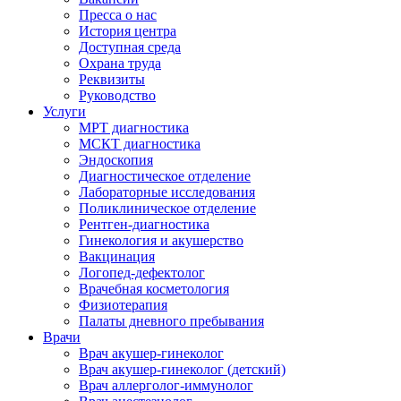
Пресса о нас
История центра
Доступная среда
Охрана труда
Реквизиты
Руководство
Услуги
МРТ диагностика
МСКТ диагностика
Эндоскопия
Диагностическое отделение
Лабораторные исследования
Поликлиническое отделение
Рентген-диагностика
Гинекология и акушерство
Вакцинация
Логопед-дефектолог
Врачебная косметология
Физиотерапия
Палаты дневного пребывания
Врачи
Врач акушер-гинеколог
Врач акушер-гинеколог (детский)
Врач аллерголог-иммунолог