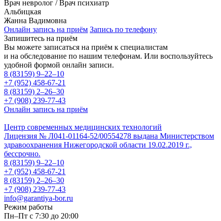
Врач невролог / Врач психиатр
Альбицкая
Жанна Вадимовна
Онлайн запись на приём
Запись по телефону
Запишитесь на приём
Вы можете записаться на приём к специалистам
и на обследование по нашим телефонам. Или воспользуйтесь
удобной формой онлайн записи.
8 (83159)
9–22–10
+7 (952) 458-67-21
8 (83159)
2–26–30
+7 (908) 239-77-43
Онлайн запись на приём
Центр современных медицинских технологий
Лицензия № Л041-01164-52/00554278 выдана Министерством
здравоохранения Нижегородской области 19.02.2019 г.,
бессрочно.
8 (83159)
9–22–10
+7 (952) 458-67-21
8 (83159)
2–26–30
+7 (908) 239-77-43
info@garantiya-bor.ru
Режим работы
Пн–Пт с 7:30 до 20:00