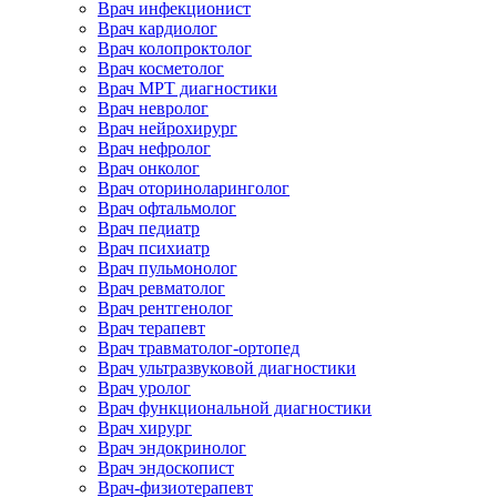
Врач инфекционист
Врач кардиолог
Врач колопроктолог
Врач косметолог
Врач МРТ диагностики
Врач невролог
Врач нейрохирург
Врач нефролог
Врач онколог
Врач оториноларинголог
Врач офтальмолог
Врач педиатр
Врач психиатр
Врач пульмонолог
Врач ревматолог
Врач рентгенолог
Врач терапевт
Врач травматолог-ортопед
Врач ультразвуковой диагностики
Врач уролог
Врач функциональной диагностики
Врач хирург
Врач эндокринолог
Врач эндоскопист
Врач-физиотерапевт