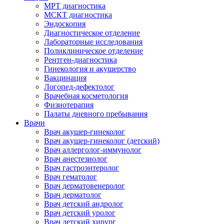
МРТ диагностика
МСКТ диагностика
Эндоскопия
Диагностическое отделение
Лабораторные исследования
Поликлиническое отделение
Рентген-диагностика
Гинекология и акушерство
Вакцинация
Логопед-дефектолог
Врачебная косметология
Физиотерапия
Палаты дневного пребывания
Врачи
Врач акушер-гинеколог
Врач акушер-гинеколог (детский)
Врач аллерголог-иммунолог
Врач анестезиолог
Врач гастроэнтеролог
Врач гематолог
Врач дерматовенеролог
Врач дерматолог
Врач детский андролог
Врач детский уролог
Врач детский хирург