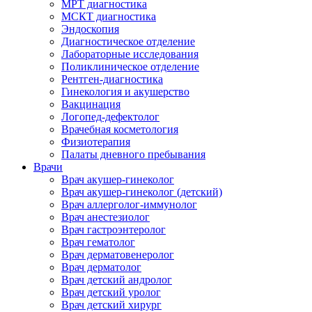
МРТ диагностика
МСКТ диагностика
Эндоскопия
Диагностическое отделение
Лабораторные исследования
Поликлиническое отделение
Рентген-диагностика
Гинекология и акушерство
Вакцинация
Логопед-дефектолог
Врачебная косметология
Физиотерапия
Палаты дневного пребывания
Врачи
Врач акушер-гинеколог
Врач акушер-гинеколог (детский)
Врач аллерголог-иммунолог
Врач анестезиолог
Врач гастроэнтеролог
Врач гематолог
Врач дерматовенеролог
Врач дерматолог
Врач детский андролог
Врач детский уролог
Врач детский хирург