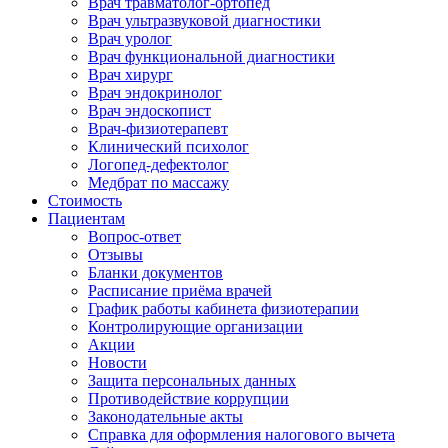
Врач травматолог-ортопед
Врач ультразвуковой диагностики
Врач уролог
Врач функциональной диагностики
Врач хирург
Врач эндокринолог
Врач эндоскопист
Врач-физиотерапевт
Клинический психолог
Логопед-дефектолог
Медбрат по массажу
Стоимость
Пациентам
Вопрос-ответ
Отзывы
Бланки документов
Расписание приёма врачей
График работы кабинета физиотерапии
Контролирующие организации
Акции
Новости
Защита персональных данных
Противодействие коррупции
Законодательные акты
Справка для оформления налогового вычета