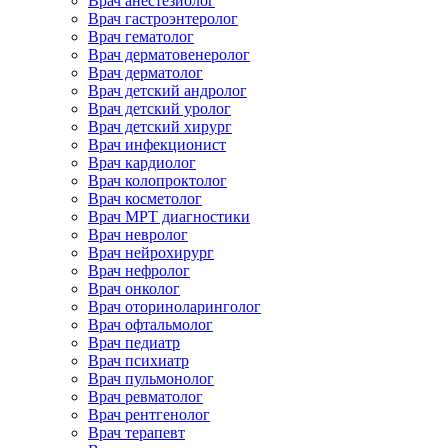
Врач анестезиолог
Врач гастроэнтеролог
Врач гематолог
Врач дерматовенеролог
Врач дерматолог
Врач детский андролог
Врач детский уролог
Врач детский хирург
Врач инфекционист
Врач кардиолог
Врач колопроктолог
Врач косметолог
Врач МРТ диагностики
Врач невролог
Врач нейрохирург
Врач нефролог
Врач онколог
Врач оториноларинголог
Врач офтальмолог
Врач педиатр
Врач психиатр
Врач пульмонолог
Врач ревматолог
Врач рентгенолог
Врач терапевт