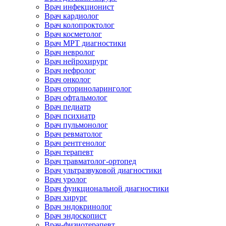
Врач инфекционист
Врач кардиолог
Врач колопроктолог
Врач косметолог
Врач МРТ диагностики
Врач невролог
Врач нейрохирург
Врач нефролог
Врач онколог
Врач оториноларинголог
Врач офтальмолог
Врач педиатр
Врач психиатр
Врач пульмонолог
Врач ревматолог
Врач рентгенолог
Врач терапевт
Врач травматолог-ортопед
Врач ультразвуковой диагностики
Врач уролог
Врач функциональной диагностики
Врач хирург
Врач эндокринолог
Врач эндоскопист
Врач-физиотерапевт