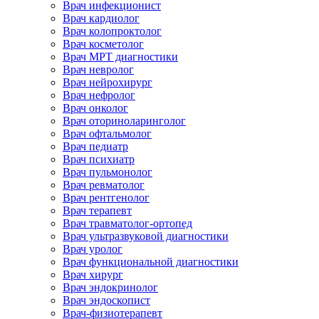
Врач инфекционист
Врач кардиолог
Врач колопроктолог
Врач косметолог
Врач МРТ диагностики
Врач невролог
Врач нейрохирург
Врач нефролог
Врач онколог
Врач оториноларинголог
Врач офтальмолог
Врач педиатр
Врач психиатр
Врач пульмонолог
Врач ревматолог
Врач рентгенолог
Врач терапевт
Врач травматолог-ортопед
Врач ультразвуковой диагностики
Врач уролог
Врач функциональной диагностики
Врач хирург
Врач эндокринолог
Врач эндоскопист
Врач-физиотерапевт