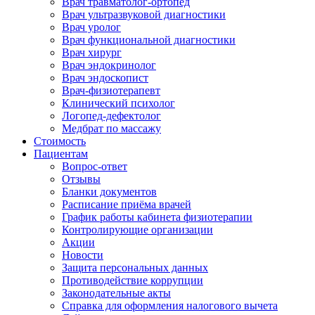
Врач травматолог-ортопед
Врач ультразвуковой диагностики
Врач уролог
Врач функциональной диагностики
Врач хирург
Врач эндокринолог
Врач эндоскопист
Врач-физиотерапевт
Клинический психолог
Логопед-дефектолог
Медбрат по массажу
Стоимость
Пациентам
Вопрос-ответ
Отзывы
Бланки документов
Расписание приёма врачей
График работы кабинета физиотерапии
Контролирующие организации
Акции
Новости
Защита персональных данных
Противодействие коррупции
Законодательные акты
Справка для оформления налогового вычета