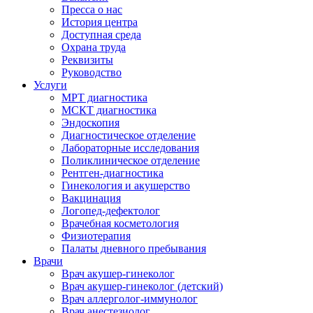
Пресса о нас
История центра
Доступная среда
Охрана труда
Реквизиты
Руководство
Услуги
МРТ диагностика
МСКТ диагностика
Эндоскопия
Диагностическое отделение
Лабораторные исследования
Поликлиническое отделение
Рентген-диагностика
Гинекология и акушерство
Вакцинация
Логопед-дефектолог
Врачебная косметология
Физиотерапия
Палаты дневного пребывания
Врачи
Врач акушер-гинеколог
Врач акушер-гинеколог (детский)
Врач аллерголог-иммунолог
Врач анестезиолог