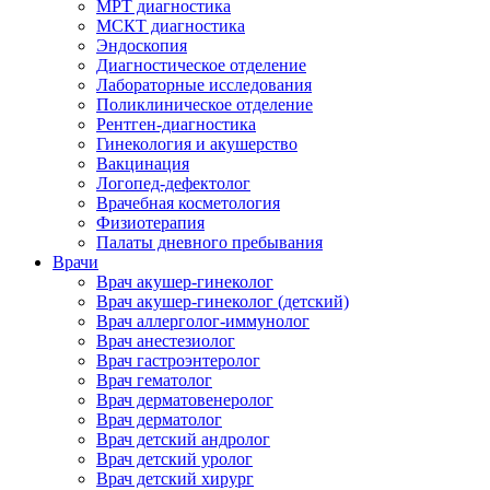
МРТ диагностика
МСКТ диагностика
Эндоскопия
Диагностическое отделение
Лабораторные исследования
Поликлиническое отделение
Рентген-диагностика
Гинекология и акушерство
Вакцинация
Логопед-дефектолог
Врачебная косметология
Физиотерапия
Палаты дневного пребывания
Врачи
Врач акушер-гинеколог
Врач акушер-гинеколог (детский)
Врач аллерголог-иммунолог
Врач анестезиолог
Врач гастроэнтеролог
Врач гематолог
Врач дерматовенеролог
Врач дерматолог
Врач детский андролог
Врач детский уролог
Врач детский хирург