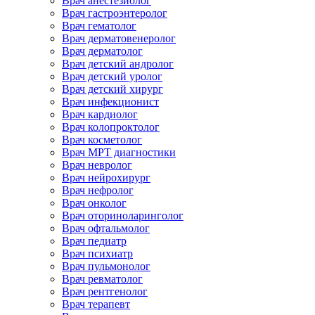
Врач анестезиолог
Врач гастроэнтеролог
Врач гематолог
Врач дерматовенеролог
Врач дерматолог
Врач детский андролог
Врач детский уролог
Врач детский хирург
Врач инфекционист
Врач кардиолог
Врач колопроктолог
Врач косметолог
Врач МРТ диагностики
Врач невролог
Врач нейрохирург
Врач нефролог
Врач онколог
Врач оториноларинголог
Врач офтальмолог
Врач педиатр
Врач психиатр
Врач пульмонолог
Врач ревматолог
Врач рентгенолог
Врач терапевт