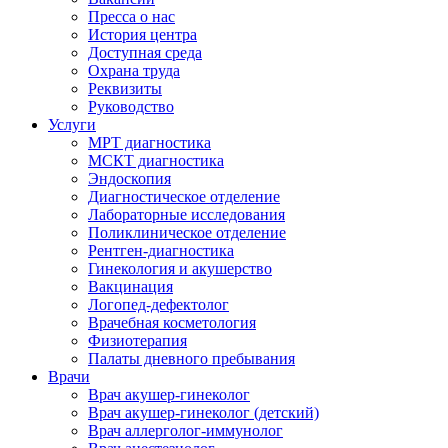
Пресса о нас
История центра
Доступная среда
Охрана труда
Реквизиты
Руководство
Услуги
МРТ диагностика
МСКТ диагностика
Эндоскопия
Диагностическое отделение
Лабораторные исследования
Поликлиническое отделение
Рентген-диагностика
Гинекология и акушерство
Вакцинация
Логопед-дефектолог
Врачебная косметология
Физиотерапия
Палаты дневного пребывания
Врачи
Врач акушер-гинеколог
Врач акушер-гинеколог (детский)
Врач аллерголог-иммунолог