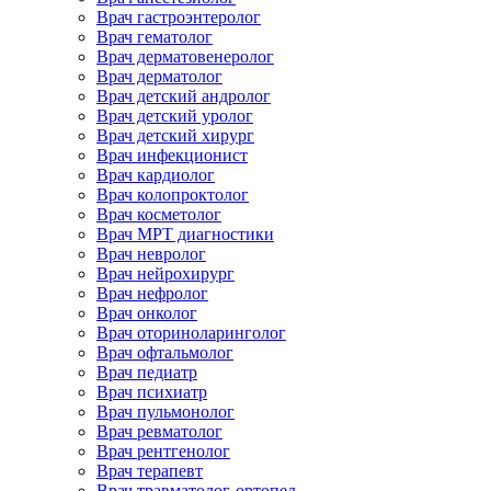
Врач гастроэнтеролог
Врач гематолог
Врач дерматовенеролог
Врач дерматолог
Врач детский андролог
Врач детский уролог
Врач детский хирург
Врач инфекционист
Врач кардиолог
Врач колопроктолог
Врач косметолог
Врач МРТ диагностики
Врач невролог
Врач нейрохирург
Врач нефролог
Врач онколог
Врач оториноларинголог
Врач офтальмолог
Врач педиатр
Врач психиатр
Врач пульмонолог
Врач ревматолог
Врач рентгенолог
Врач терапевт
Врач травматолог-ортопед