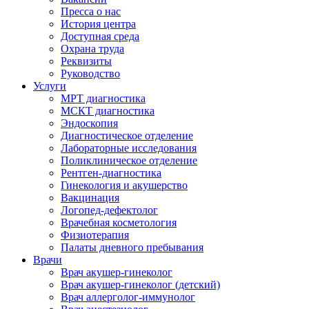
Пресса о нас
История центра
Доступная среда
Охрана труда
Реквизиты
Руководство
Услуги
МРТ диагностика
МСКТ диагностика
Эндоскопия
Диагностическое отделение
Лабораторные исследования
Поликлиническое отделение
Рентген-диагностика
Гинекология и акушерство
Вакцинация
Логопед-дефектолог
Врачебная косметология
Физиотерапия
Палаты дневного пребывания
Врачи
Врач акушер-гинеколог
Врач акушер-гинеколог (детский)
Врач аллерголог-иммунолог