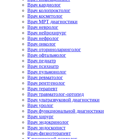
Врач кардиолог
Врач колопроктолог
Врач косметолог
Врач МРТ диагностики
Врач невролог
Врач нейрохирург
Врач нефролог
Врач онколог
Врач оториноларинголог
Врач офтальмолог
Врач педиатр
Врач психиатр
Врач пульмонолог
Врач ревматолог
Врач рентгенолог
Врач терапевт
Врач травматолог-ортопед
Врач ультразвуковой диагностики
Врач уролог
Врач функциональной диагностики
Врач хирург
Врач эндокринолог
Врач эндоскопист
Врач-физиотерапевт
Клинический психолог