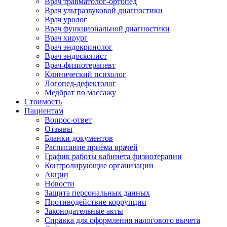
Врач травматолог-ортопед
Врач ультразвуковой диагностики
Врач уролог
Врач функциональной диагностики
Врач хирург
Врач эндокринолог
Врач эндоскопист
Врач-физиотерапевт
Клинический психолог
Логопед-дефектолог
Медбрат по массажу
Стоимость
Пациентам
Вопрос-ответ
Отзывы
Бланки документов
Расписание приёма врачей
График работы кабинета физиотерапии
Контролирующие организации
Акции
Новости
Защита персональных данных
Противодействие коррупции
Законодательные акты
Справка для оформления налогового вычета