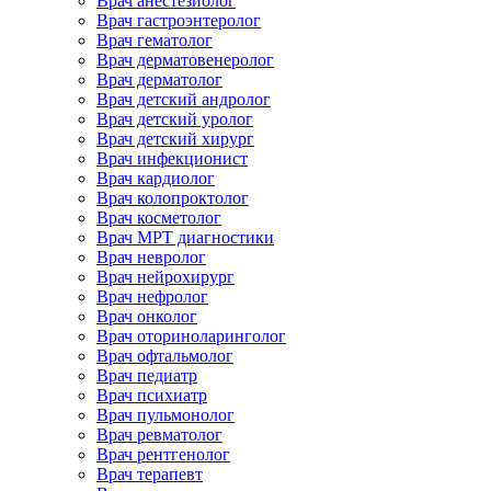
Врач анестезиолог
Врач гастроэнтеролог
Врач гематолог
Врач дерматовенеролог
Врач дерматолог
Врач детский андролог
Врач детский уролог
Врач детский хирург
Врач инфекционист
Врач кардиолог
Врач колопроктолог
Врач косметолог
Врач МРТ диагностики
Врач невролог
Врач нейрохирург
Врач нефролог
Врач онколог
Врач оториноларинголог
Врач офтальмолог
Врач педиатр
Врач психиатр
Врач пульмонолог
Врач ревматолог
Врач рентгенолог
Врач терапевт