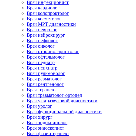
Врач инфекционист
Врач кардиолог
Врач колопроктолог
Врач косметолог
Врач МРТ диагностики
Врач невролог
Врач нейрохирург
Врач нефролог
Врач онколог
Врач оториноларинголог
Врач офтальмолог
Врач педиатр
Врач психиатр
Врач пульмонолог
Врач ревматолог
Врач рентгенолог
Врач терапевт
Врач травматолог-ортопед
Врач ультразвуковой диагностики
Врач уролог
Врач функциональной диагностики
Врач хирург
Врач эндокринолог
Врач эндоскопист
Врач-физиотерапевт