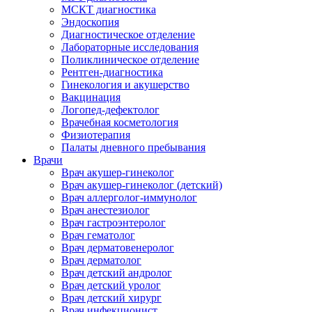
МСКТ диагностика
Эндоскопия
Диагностическое отделение
Лабораторные исследования
Поликлиническое отделение
Рентген-диагностика
Гинекология и акушерство
Вакцинация
Логопед-дефектолог
Врачебная косметология
Физиотерапия
Палаты дневного пребывания
Врачи
Врач акушер-гинеколог
Врач акушер-гинеколог (детский)
Врач аллерголог-иммунолог
Врач анестезиолог
Врач гастроэнтеролог
Врач гематолог
Врач дерматовенеролог
Врач дерматолог
Врач детский андролог
Врач детский уролог
Врач детский хирург
Врач инфекционист