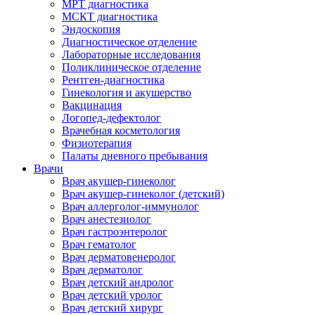
МРТ диагностика
МСКТ диагностика
Эндоскопия
Диагностическое отделение
Лабораторные исследования
Поликлиническое отделение
Рентген-диагностика
Гинекология и акушерство
Вакцинация
Логопед-дефектолог
Врачебная косметология
Физиотерапия
Палаты дневного пребывания
Врачи
Врач акушер-гинеколог
Врач акушер-гинеколог (детский)
Врач аллерголог-иммунолог
Врач анестезиолог
Врач гастроэнтеролог
Врач гематолог
Врач дерматовенеролог
Врач дерматолог
Врач детский андролог
Врач детский уролог
Врач детский хирург