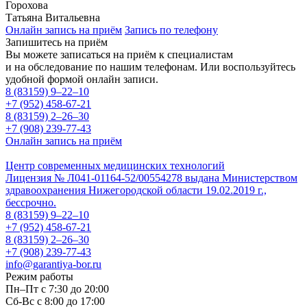
Горохова
Татьяна Витальевна
Онлайн запись на приём
Запись по телефону
Запишитесь на приём
Вы можете записаться на приём к специалистам
и на обследование по нашим телефонам. Или воспользуйтесь
удобной формой онлайн записи.
8 (83159)
9–22–10
+7 (952) 458-67-21
8 (83159)
2–26–30
+7 (908) 239-77-43
Онлайн запись на приём
Центр современных медицинских технологий
Лицензия № Л041-01164-52/00554278 выдана Министерством
здравоохранения Нижегородской области 19.02.2019 г.,
бессрочно.
8 (83159)
9–22–10
+7 (952) 458-67-21
8 (83159)
2–26–30
+7 (908) 239-77-43
info@garantiya-bor.ru
Режим работы
Пн–Пт с 7:30 до 20:00
Cб-Вс с 8:00 до 17:00