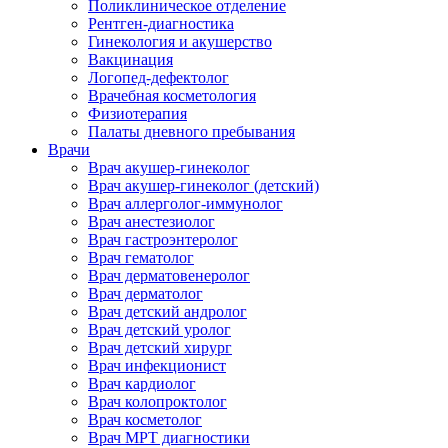
Поликлиническое отделение
Рентген-диагностика
Гинекология и акушерство
Вакцинация
Логопед-дефектолог
Врачебная косметология
Физиотерапия
Палаты дневного пребывания
Врачи
Врач акушер-гинеколог
Врач акушер-гинеколог (детский)
Врач аллерголог-иммунолог
Врач анестезиолог
Врач гастроэнтеролог
Врач гематолог
Врач дерматовенеролог
Врач дерматолог
Врач детский андролог
Врач детский уролог
Врач детский хирург
Врач инфекционист
Врач кардиолог
Врач колопроктолог
Врач косметолог
Врач МРТ диагностики