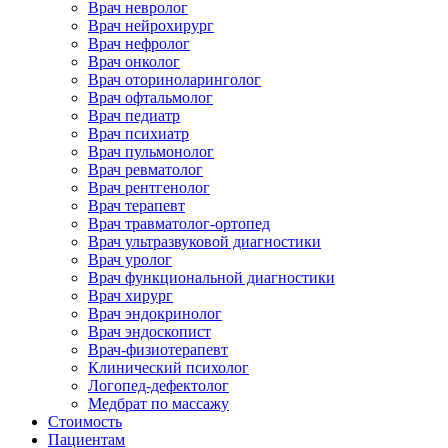
Врач невролог
Врач нейрохирург
Врач нефролог
Врач онколог
Врач оториноларинголог
Врач офтальмолог
Врач педиатр
Врач психиатр
Врач пульмонолог
Врач ревматолог
Врач рентгенолог
Врач терапевт
Врач травматолог-ортопед
Врач ультразвуковой диагностики
Врач уролог
Врач функциональной диагностики
Врач хирург
Врач эндокринолог
Врач эндоскопист
Врач-физиотерапевт
Клинический психолог
Логопед-дефектолог
Медбрат по массажу
Стоимость
Пациентам