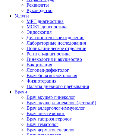
Реквизиты
Руководство
Услуги
МРТ диагностика
МСКТ диагностика
Эндоскопия
Диагностическое отделение
Лабораторные исследования
Поликлиническое отделение
Рентген-диагностика
Гинекология и акушерство
Вакцинация
Логопед-дефектолог
Врачебная косметология
Физиотерапия
Палаты дневного пребывания
Врачи
Врач акушер-гинеколог
Врач акушер-гинеколог (детский)
Врач аллерголог-иммунолог
Врач анестезиолог
Врач гастроэнтеролог
Врач гематолог
Врач дерматовенеролог