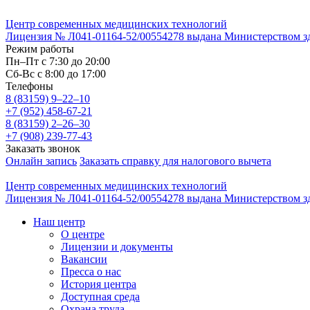
Центр современных медицинских технологий
Лицензия № Л041-01164-52/00554278 выдана Министерством здр
Режим работы
Пн–Пт с 7:30 до 20:00
Cб-Вс с 8:00 до 17:00
Телефоны
8 (83159)
9–22–10
+7 (952) 458-67-21
8 (83159)
2–26–30
+7 (908) 239-77-43
Заказать звонок
Онлайн запись
Заказать справку для налогового вычета
Центр современных медицинских технологий
Лицензия № Л041-01164-52/00554278 выдана Министерством здр
Наш центр
О центре
Лицензии и документы
Вакансии
Пресса о нас
История центра
Доступная среда
Охрана труда