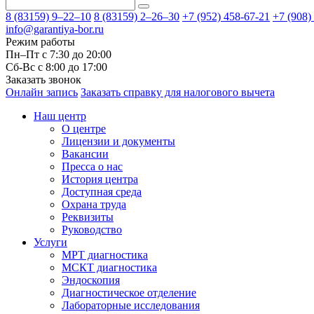
8 (83159)
9–22–10
8 (83159)
2–26–30
+7 (952) 458-67-21
+7 (908)
info@garantiya-bor.ru
Режим работы
Пн–Пт с 7:30 до 20:00
Cб-Вс с 8:00 до 17:00
Заказать звонок
Онлайн запись
Заказать справку для налогового вычета
Наш центр
О центре
Лицензии и документы
Вакансии
Пресса о нас
История центра
Доступная среда
Охрана труда
Реквизиты
Руководство
Услуги
МРТ диагностика
МСКТ диагностика
Эндоскопия
Диагностическое отделение
Лабораторные исследования