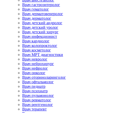
Врач анестезиолог
Врач гастроэнтеролог
Врач гематолог
Врач дерматовенеролог
Врач дерматолог
Врач детский андролог
Врач детский уролог
Врач детский хирург
Врач инфекционист
Врач кардиолог
Врач колопроктолог
Врач косметолог
Врач МРТ диагностики
Врач невролог
Врач нейрохирург
Врач нефролог
Врач онколог
Врач оториноларинголог
Врач офтальмолог
Врач педиатр
Врач психиатр
Врач пульмонолог
Врач ревматолог
Врач рентгенолог
Врач терапевт