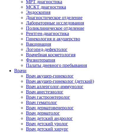
МРТ диагностика
МСКТ диагностика
Эндоскопия
Диагностическое отделение
Лабораторные исследования
Поликлиническое отделение
Рентген-диагностика
Гинекология и акушерство
Вакцинация
Логопед-дефектолог
Врачебная косметология
Физиотерапия
Палаты дневного пребывания
Врачи
Врач акушер-гинеколог
Врач акушер-гинеколог (детский)
Врач аллерголог-иммунолог
Врач анестезиолог
Врач гастроэнтеролог
Врач гематолог
Врач дерматовенеролог
Врач дерматолог
Врач детский андролог
Врач детский уролог
Врач детский хирург