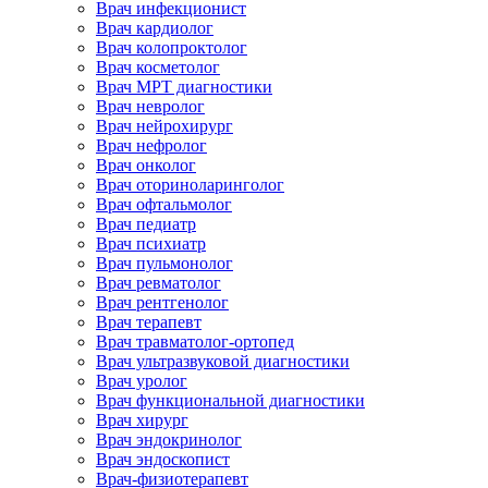
Врач инфекционист
Врач кардиолог
Врач колопроктолог
Врач косметолог
Врач МРТ диагностики
Врач невролог
Врач нейрохирург
Врач нефролог
Врач онколог
Врач оториноларинголог
Врач офтальмолог
Врач педиатр
Врач психиатр
Врач пульмонолог
Врач ревматолог
Врач рентгенолог
Врач терапевт
Врач травматолог-ортопед
Врач ультразвуковой диагностики
Врач уролог
Врач функциональной диагностики
Врач хирург
Врач эндокринолог
Врач эндоскопист
Врач-физиотерапевт