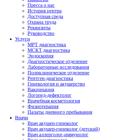
Пресса о нас
История центра
Доступная среда
Охрана труда
Реквизиты
Руководство
Услуги
МРТ диагностика
МСКТ диагностика
Эндоскопия
Диагностическое отделение
Лабораторные исследования
Поликлиническое отделение
Рентген-диагностика
Гинекология и акушерство
Вакцинация
Логопед-дефектолог
Врачебная косметология
Физиотерапия
Палаты дневного пребывания
Врачи
Врач акушер-гинеколог
Врач акушер-гинеколог (детский)
Врач аллерголог-иммунолог