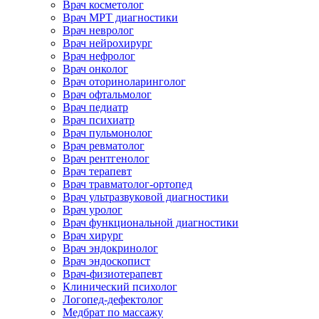
Врач косметолог
Врач МРТ диагностики
Врач невролог
Врач нейрохирург
Врач нефролог
Врач онколог
Врач оториноларинголог
Врач офтальмолог
Врач педиатр
Врач психиатр
Врач пульмонолог
Врач ревматолог
Врач рентгенолог
Врач терапевт
Врач травматолог-ортопед
Врач ультразвуковой диагностики
Врач уролог
Врач функциональной диагностики
Врач хирург
Врач эндокринолог
Врач эндоскопист
Врач-физиотерапевт
Клинический психолог
Логопед-дефектолог
Медбрат по массажу