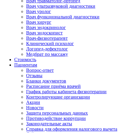
Врач травматолог-ортопед
Врач ультразвуковой диагностики
Врач уролог
Врач функциональной диагностики
Врач хирург
Врач эндокринолог
Врач эндоскопист
Врач-физиотерапевт
Клинический психолог
Логопед-дефектолог
Медбрат по массажу
Стоимость
Пациентам
Вопрос-ответ
Отзывы
Бланки документов
Расписание приёма врачей
График работы кабинета физиотерапии
Контролирующие организации
Акции
Новости
Защита персональных данных
Противодействие коррупции
Законодательные акты
Справка для оформления налогового вычета