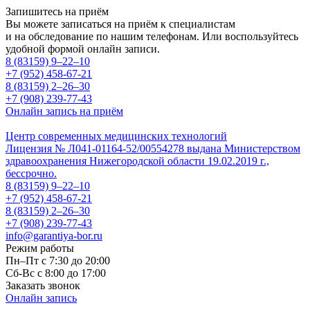
Запишитесь на приём
Вы можете записаться на приём к специалистам
и на обследование по нашим телефонам. Или воспользуйтесь
удобной формой онлайн записи.
8 (83159)
9–22–10
+7 (952) 458-67-21
8 (83159)
2–26–30
+7 (908) 239-77-43
Онлайн запись на приём
Центр современных медицинских технологий
Лицензия № Л041-01164-52/00554278 выдана Министерством
здравоохранения Нижегородской области 19.02.2019 г.,
бессрочно.
8 (83159)
9–22–10
+7 (952) 458-67-21
8 (83159)
2–26–30
+7 (908) 239-77-43
info@garantiya-bor.ru
Режим работы
Пн–Пт с 7:30 до 20:00
Cб-Вс с 8:00 до 17:00
Заказать звонок
Онлайн запись