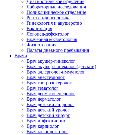
Диагностическое отделение
Лабораторные исследования
Поликлиническое отделение
Рентген-диагностика
Гинекология и акушерство
Вакцинация
Логопед-дефектолог
Врачебная косметология
Физиотерапия
Палаты дневного пребывания
Врачи
Врач акушер-гинеколог
Врач акушер-гинеколог (детский)
Врач аллерголог-иммунолог
Врач анестезиолог
Врач гастроэнтеролог
Врач гематолог
Врач дерматовенеролог
Врач дерматолог
Врач детский андролог
Врач детский уролог
Врач детский хирург
Врач инфекционист
Врач кардиолог
Врач колопроктолог