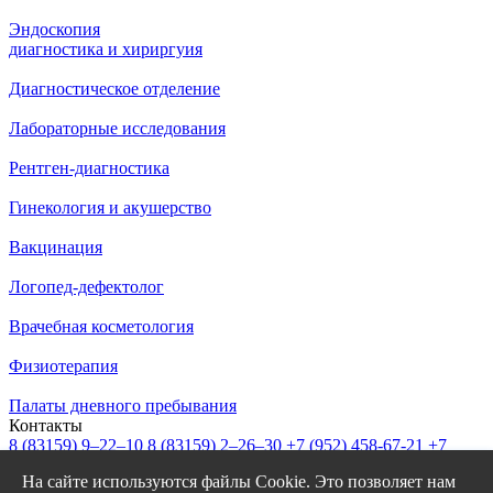
Эндоскопия
диагностика и хириргуия
Диагностическое отделение
Лабораторные исследования
Рентген-диагностика
Гинекология и акушерство
Вакцинация
Логопед-дефектолог
Врачебная косметология
Физиотерапия
Палаты дневного пребывания
Контакты
8 (83159)
9–22–10
8 (83159)
2–26–30
+7 (952) 458-67-21
+7
(908) 239-77-43
На сайте используются файлы Cookie. Это позволяет нам
info@garantiya-bor.ru