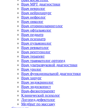
Врач МРТ диагностики
Врач невролог
Врач нейрохирург
Врач нефролог
Врач онколог
Врач оториноларинголог
Врач офтальмолог
Врач педиатр
Врач психиатр
Врач пульмонолог
Врач ревматолог
Врач рентгенолог
Врач терапевт
Врач травматолог-ортопед
Врач ультразвуковой диагностики
Врач уролог
Врач функциональной диагностики
Врач хирург
Врач эндокринолог
Врач эндоскопист
Врач-физиотерапевт
Клинический психолог
Логопед-дефектолог
Медбрат по массажу