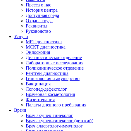
Пресса о нас
История центра
Доступная среда
Охрана труда
Реквизиты
Руководство
Услуги
МРТ диагностика
МСКТ диагностика
Эндоскопия
Диагностическое отделение
Лабораторные исследования
Поликлиническое отделение
Рентген-диагностика
Гинекология и акушерство
Вакцинация
Логопед-дефектолог
Врачебная косметология
Физиотерапия
Палаты дневного пребывания
Врачи
Врач акушер-гинеколог
Врач акушер-гинеколог (детский)
Врач аллерголог-иммунолог