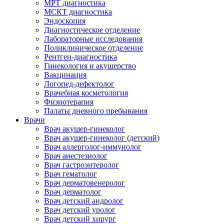
МРТ диагностика
МСКТ диагностика
Эндоскопия
Диагностическое отделение
Лабораторные исследования
Поликлиническое отделение
Рентген-диагностика
Гинекология и акушерство
Вакцинация
Логопед-дефектолог
Врачебная косметология
Физиотерапия
Палаты дневного пребывания
Врачи
Врач акушер-гинеколог
Врач акушер-гинеколог (детский)
Врач аллерголог-иммунолог
Врач анестезиолог
Врач гастроэнтеролог
Врач гематолог
Врач дерматовенеролог
Врач дерматолог
Врач детский андролог
Врач детский уролог
Врач детский хирург