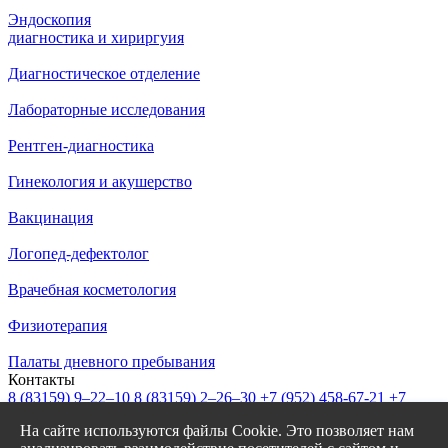
Эндоскопия
диагностика и хириргуия
Диагностическое отделение
Лабораторные исследования
Рентген-диагностика
Гинекология и акушерство
Вакцинация
Логопед-дефектолог
Врачебная косметология
Физиотерапия
Палаты дневного пребывания
Контакты
8 (83159)
9–22–10
8 (83159)
2–26–30
+7 (952) 458-67-21
+7
(908) 239-77-43
На сайте используются файлы Cookie. Это позволяет нам
info@garantiya-bor.ru