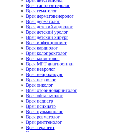
Врач анестезиолог
Врач гастроэнтеролог
Врач гематолог
Врач дерматовенеролог
Врач дерматолог
Врач детский андролог
Врач детский уролог
Врач детский хирург
Врач инфекционист
Врач кардиолог
Врач колопроктолог
Врач косметолог
Врач МРТ диагностики
Врач невролог
Врач нейрохирург
Врач нефролог
Врач онколог
Врач оториноларинголог
Врач офтальмолог
Врач педиатр
Врач психиатр
Врач пульмонолог
Врач ревматолог
Врач рентгенолог
Врач терапевт