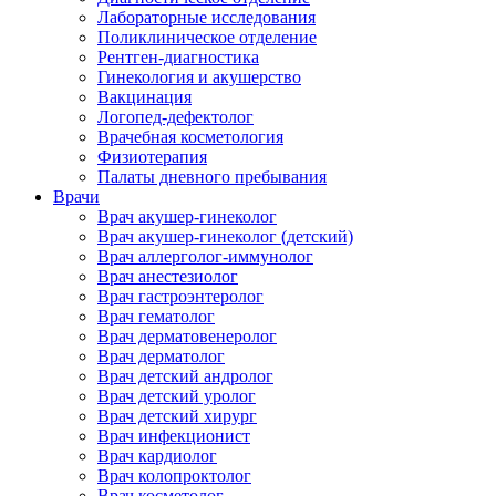
Лабораторные исследования
Поликлиническое отделение
Рентген-диагностика
Гинекология и акушерство
Вакцинация
Логопед-дефектолог
Врачебная косметология
Физиотерапия
Палаты дневного пребывания
Врачи
Врач акушер-гинеколог
Врач акушер-гинеколог (детский)
Врач аллерголог-иммунолог
Врач анестезиолог
Врач гастроэнтеролог
Врач гематолог
Врач дерматовенеролог
Врач дерматолог
Врач детский андролог
Врач детский уролог
Врач детский хирург
Врач инфекционист
Врач кардиолог
Врач колопроктолог
Врач косметолог