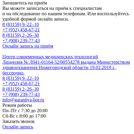
Запишитесь на приём
Вы можете записаться на приём к специалистам
и на обследование по нашим телефонам. Или воспользуйтесь
удобной формой онлайн записи.
8 (83159)
9–22–10
+7 (952) 458-67-21
8 (83159)
2–26–30
+7 (908) 239-77-43
Онлайн запись на приём
Центр современных медицинских технологий
Лицензия № Л041-01164-52/00554278 выдана Министерством
здравоохранения Нижегородской области 19.02.2019 г.,
бессрочно.
8 (83159)
9–22–10
+7 (952) 458-67-21
8 (83159)
2–26–30
+7 (908) 239-77-43
info@garantiya-bor.ru
Режим работы
Пн–Пт с 7:30 до 20:00
Cб-Вс с 8:00 до 17:00
Заказать звонок
Онлайн запись