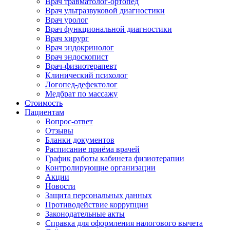
Врач травматолог-ортопед
Врач ультразвуковой диагностики
Врач уролог
Врач функциональной диагностики
Врач хирург
Врач эндокринолог
Врач эндоскопист
Врач-физиотерапевт
Клинический психолог
Логопед-дефектолог
Медбрат по массажу
Стоимость
Пациентам
Вопрос-ответ
Отзывы
Бланки документов
Расписание приёма врачей
График работы кабинета физиотерапии
Контролирующие организации
Акции
Новости
Защита персональных данных
Противодействие коррупции
Законодательные акты
Справка для оформления налогового вычета