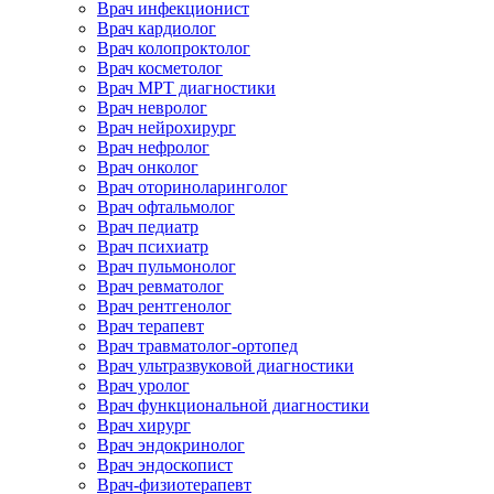
Врач инфекционист
Врач кардиолог
Врач колопроктолог
Врач косметолог
Врач МРТ диагностики
Врач невролог
Врач нейрохирург
Врач нефролог
Врач онколог
Врач оториноларинголог
Врач офтальмолог
Врач педиатр
Врач психиатр
Врач пульмонолог
Врач ревматолог
Врач рентгенолог
Врач терапевт
Врач травматолог-ортопед
Врач ультразвуковой диагностики
Врач уролог
Врач функциональной диагностики
Врач хирург
Врач эндокринолог
Врач эндоскопист
Врач-физиотерапевт