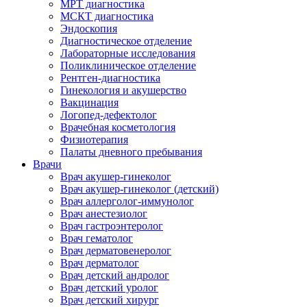
МРТ диагностика
МСКТ диагностика
Эндоскопия
Диагностическое отделение
Лабораторные исследования
Поликлиническое отделение
Рентген-диагностика
Гинекология и акушерство
Вакцинация
Логопед-дефектолог
Врачебная косметология
Физиотерапия
Палаты дневного пребывания
Врачи
Врач акушер-гинеколог
Врач акушер-гинеколог (детский)
Врач аллерголог-иммунолог
Врач анестезиолог
Врач гастроэнтеролог
Врач гематолог
Врач дерматовенеролог
Врач дерматолог
Врач детский андролог
Врач детский уролог
Врач детский хирург