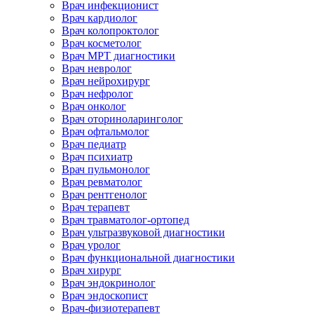
Врач инфекционист
Врач кардиолог
Врач колопроктолог
Врач косметолог
Врач МРТ диагностики
Врач невролог
Врач нейрохирург
Врач нефролог
Врач онколог
Врач оториноларинголог
Врач офтальмолог
Врач педиатр
Врач психиатр
Врач пульмонолог
Врач ревматолог
Врач рентгенолог
Врач терапевт
Врач травматолог-ортопед
Врач ультразвуковой диагностики
Врач уролог
Врач функциональной диагностики
Врач хирург
Врач эндокринолог
Врач эндоскопист
Врач-физиотерапевт