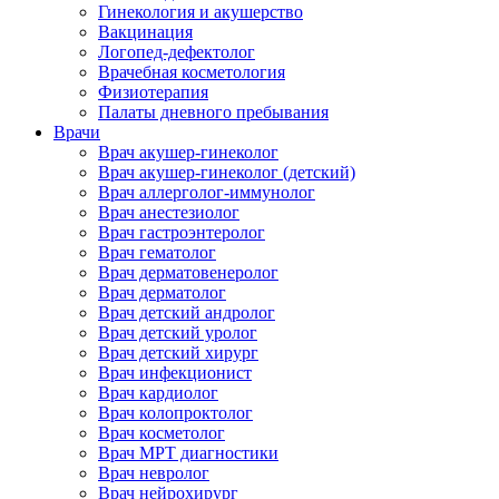
Гинекология и акушерство
Вакцинация
Логопед-дефектолог
Врачебная косметология
Физиотерапия
Палаты дневного пребывания
Врачи
Врач акушер-гинеколог
Врач акушер-гинеколог (детский)
Врач аллерголог-иммунолог
Врач анестезиолог
Врач гастроэнтеролог
Врач гематолог
Врач дерматовенеролог
Врач дерматолог
Врач детский андролог
Врач детский уролог
Врач детский хирург
Врач инфекционист
Врач кардиолог
Врач колопроктолог
Врач косметолог
Врач МРТ диагностики
Врач невролог
Врач нейрохирург