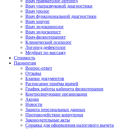
Врач травматолог-ортопед
Врач ультразвуковой диагностики
Врач уролог
Врач функциональной диагностики
Врач хирург
Врач эндокринолог
Врач эндоскопист
Врач-физиотерапевт
Клинический психолог
Логопед-дефектолог
Медбрат по массажу
Стоимость
Пациентам
Вопрос-ответ
Отзывы
Бланки документов
Расписание приёма врачей
График работы кабинета физиотерапии
Контролирующие организации
Акции
Новости
Защита персональных данных
Противодействие коррупции
Законодательные акты
Справка для оформления налогового вычета