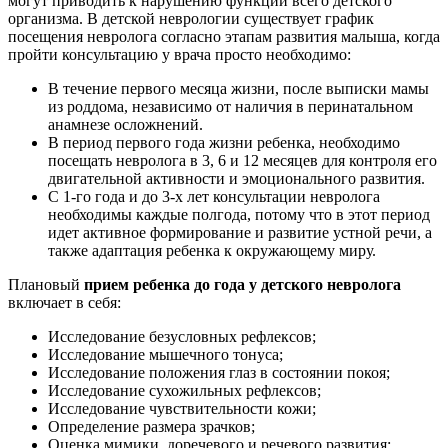
могут приводить к нарушению функций всего детского
организма. В детской неврологии существует график
посещения невролога согласно этапам развития малыша, когда
пройти консультацию у врача просто необходимо:
В течение первого месяца жизни, после выписки мамы
из роддома, независимо от наличия в перинатальном
анамнезе осложнений.
В период первого года жизни ребенка, необходимо
посещать невролога в 3, 6 и 12 месяцев для контроля его
двигательной активности и эмоционального развития.
С 1-го года и до 3-х лет консультации невролога
необходимы каждые полгода, потому что в этот период
идет активное формирование и развитие устной речи, а
также адаптация ребенка к окружающему миру.
Плановый
прием ребенка до года у детского невролога
включает в себя:
Исследование безусловных рефлексов;
Исследование мышечного тонуса;
Исследование положения глаз в состоянии покоя;
Исследование сухожильных рефлексов;
Исследование чувствительности кожи;
Определение размера зрачков;
Оценка мимики, доречевого и речевого развития;