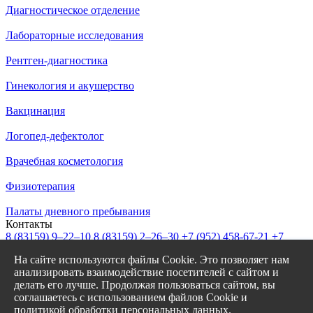
Диагностическое отделение
Лабораторные исследования
Рентген-диагностика
Гинекология и акушерство
Вакцинация
Логопед-дефектолог
Врачебная косметология
Физиотерапия
Палаты дневного пребывания
Контакты
8 (83159)
9–22–10
8 (83159)
2–26–30
+7 (952) 458-67-21
+7
(908) 239-77-43
На сайте используются файлы Cookie. Это позволяет нам
info@garantiya-bor.ru
анализировать взаимодействие посетителей с сайтом и
Режим работы
делать его лучше. Продолжая пользоваться сайтом, вы
Пн–Пт с 7:30 до 20:00
соглашаетесь с использованием файлов Cookie и
Cб-Вс с 8:00 до 17:00
политикой обработки персональных данных.
Заказать звонок