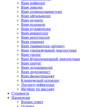
Врач нефролог
Врач онколог
Врач оториноларинголог
Врач офтальмолог
Врач педиатр
Врач психиатр
Врач пульмонолог
Врач ревматолог
Врач рентгенолог
Врач терапевт
Врач травматолог-ортопед
Врач ультразвуковой диагностики
Врач уролог
Врач функциональной диагностики
Врач хирург
Врач эндокринолог
Врач эндоскопист
Врач-физиотерапевт
Клинический психолог
Логопед-дефектолог
Медбрат по массажу
Стоимость
Пациентам
Вопрос-ответ
Отзывы