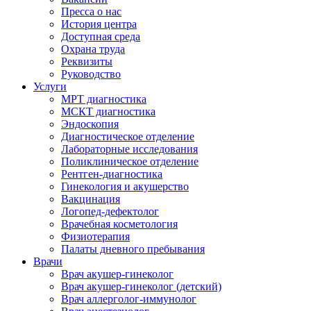
Пресса о нас
История центра
Доступная среда
Охрана труда
Реквизиты
Руководство
Услуги
МРТ диагностика
МСКТ диагностика
Эндоскопия
Диагностическое отделение
Лабораторные исследования
Поликлиническое отделение
Рентген-диагностика
Гинекология и акушерство
Вакцинация
Логопед-дефектолог
Врачебная косметология
Физиотерапия
Палаты дневного пребывания
Врачи
Врач акушер-гинеколог
Врач акушер-гинеколог (детский)
Врач аллерголог-иммунолог