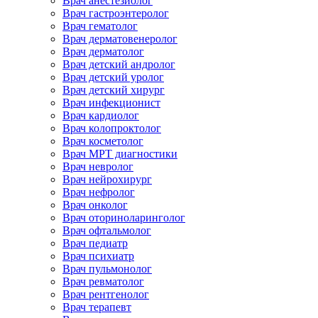
Врач анестезиолог
Врач гастроэнтеролог
Врач гематолог
Врач дерматовенеролог
Врач дерматолог
Врач детский андролог
Врач детский уролог
Врач детский хирург
Врач инфекционист
Врач кардиолог
Врач колопроктолог
Врач косметолог
Врач МРТ диагностики
Врач невролог
Врач нейрохирург
Врач нефролог
Врач онколог
Врач оториноларинголог
Врач офтальмолог
Врач педиатр
Врач психиатр
Врач пульмонолог
Врач ревматолог
Врач рентгенолог
Врач терапевт