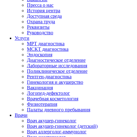
Пресса о нас
История центра
Доступная среда
Охрана труда
Реквизиты
Руководство
Услуги
МРТ диагностика
МСКТ диагностика
Эндоскопия
Диагностическое отделение
Лабораторные исследования
Поликлиническое отделение
Рентген-диагностика
Гинекология и акушерство
Вакцинация
Логопед-дефектолог
Врачебная косметология
Физиотерапия
Палаты дневного пребывания
Врачи
Врач акушер-гинеколог
Врач акушер-гинеколог (детский)
Врач аллерголог-иммунолог