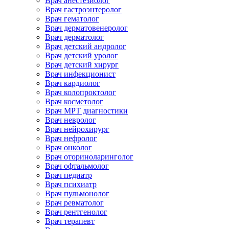
Врач анестезиолог
Врач гастроэнтеролог
Врач гематолог
Врач дерматовенеролог
Врач дерматолог
Врач детский андролог
Врач детский уролог
Врач детский хирург
Врач инфекционист
Врач кардиолог
Врач колопроктолог
Врач косметолог
Врач МРТ диагностики
Врач невролог
Врач нейрохирург
Врач нефролог
Врач онколог
Врач оториноларинголог
Врач офтальмолог
Врач педиатр
Врач психиатр
Врач пульмонолог
Врач ревматолог
Врач рентгенолог
Врач терапевт