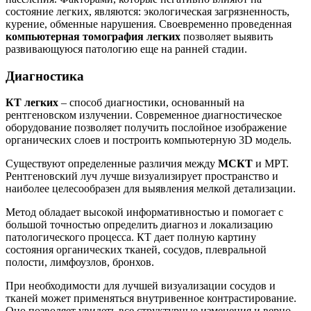
состояние легких, являются: экологическая загрязненность,
курение, обменные нарушения. Своевременно проведенная
компьютерная томография легких
позволяет выявить
развивающуюся патологию еще на ранней стадии.
Диагностика
КТ легких
– способ диагностики, основанный на
рентгеновском излучении. Современное диагностическое
оборудование позволяет получить послойное изображение
органических слоев и построить компьютерную 3D модель.
Существуют определенные различия между
МСКТ
и МРТ.
Рентгеновский луч лучше визуализирует пространство и
наиболее целесообразен для выявления мелкой детализации.
Метод обладает высокой информативностью и помогает с
большой точностью определить диагноз и локализацию
патологического процесса. КТ дает полную картину
состояния органических тканей, сосудов, плевральной
полости, лимфоузлов, бронхов.
При необходимости для лучшей визуализации сосудов и
тканей может применяться внутривенное контрастирование.
Оно позволяет увидеть все структурные изменения и верно