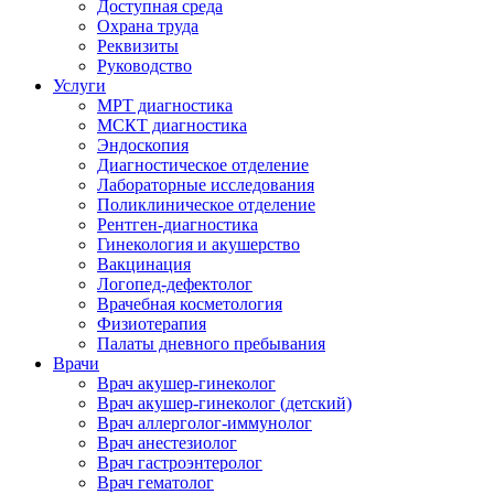
Доступная среда
Охрана труда
Реквизиты
Руководство
Услуги
МРТ диагностика
МСКТ диагностика
Эндоскопия
Диагностическое отделение
Лабораторные исследования
Поликлиническое отделение
Рентген-диагностика
Гинекология и акушерство
Вакцинация
Логопед-дефектолог
Врачебная косметология
Физиотерапия
Палаты дневного пребывания
Врачи
Врач акушер-гинеколог
Врач акушер-гинеколог (детский)
Врач аллерголог-иммунолог
Врач анестезиолог
Врач гастроэнтеролог
Врач гематолог