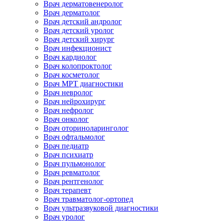
Врач дерматовенеролог
Врач дерматолог
Врач детский андролог
Врач детский уролог
Врач детский хирург
Врач инфекционист
Врач кардиолог
Врач колопроктолог
Врач косметолог
Врач МРТ диагностики
Врач невролог
Врач нейрохирург
Врач нефролог
Врач онколог
Врач оториноларинголог
Врач офтальмолог
Врач педиатр
Врач психиатр
Врач пульмонолог
Врач ревматолог
Врач рентгенолог
Врач терапевт
Врач травматолог-ортопед
Врач ультразвуковой диагностики
Врач уролог