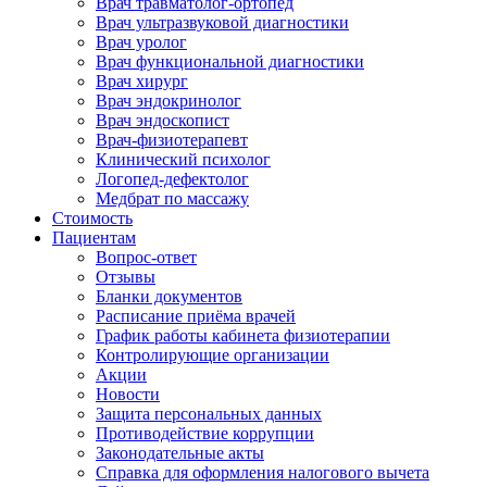
Врач травматолог-ортопед
Врач ультразвуковой диагностики
Врач уролог
Врач функциональной диагностики
Врач хирург
Врач эндокринолог
Врач эндоскопист
Врач-физиотерапевт
Клинический психолог
Логопед-дефектолог
Медбрат по массажу
Стоимость
Пациентам
Вопрос-ответ
Отзывы
Бланки документов
Расписание приёма врачей
График работы кабинета физиотерапии
Контролирующие организации
Акции
Новости
Защита персональных данных
Противодействие коррупции
Законодательные акты
Справка для оформления налогового вычета