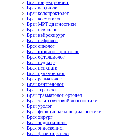
Врач инфекционист
Врач кардиолог
Врач колопроктолог
Врач косметолог
Врач МРТ диагностики
Врач невролог
Врач нейрохирург
Врач нефролог
Врач онколог
Врач оториноларинголог
Врач офтальмолог
Врач педиатр
Врач психиатр
Врач пульмонолог
Врач ревматолог
Врач рентгенолог
Врач терапевт
Врач травматолог-ортопед
Врач ультразвуковой диагностики
Врач уролог
Врач функциональной диагностики
Врач хирург
Врач эндокринолог
Врач эндоскопист
Врач-физиотерапевт