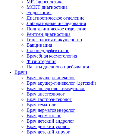
МРТ диагностика
МСКТ диагностика
Эндоскопия
Диагностическое отделение
Лабораторные исследования
Поликлиническое отделение
Рентген-диагностика
Гинекология и акушерство
Вакцинация
Логопед-дефектолог
Врачебная косметология
Физиотерапия
Палаты дневного пребывания
Врачи
Врач акушер-гинеколог
Врач акушер-гинеколог (детский)
Врач аллерголог-иммунолог
Врач анестезиолог
Врач гастроэнтеролог
Врач гематолог
Врач дерматовенеролог
Врач дерматолог
Врач детский андролог
Врач детский уролог
Врач детский хирург