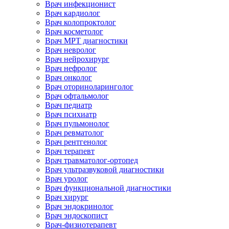
Врач инфекционист
Врач кардиолог
Врач колопроктолог
Врач косметолог
Врач МРТ диагностики
Врач невролог
Врач нейрохирург
Врач нефролог
Врач онколог
Врач оториноларинголог
Врач офтальмолог
Врач педиатр
Врач психиатр
Врач пульмонолог
Врач ревматолог
Врач рентгенолог
Врач терапевт
Врач травматолог-ортопед
Врач ультразвуковой диагностики
Врач уролог
Врач функциональной диагностики
Врач хирург
Врач эндокринолог
Врач эндоскопист
Врач-физиотерапевт