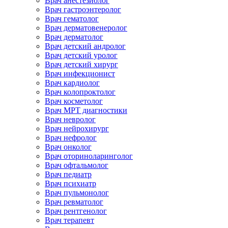
Врач анестезиолог
Врач гастроэнтеролог
Врач гематолог
Врач дерматовенеролог
Врач дерматолог
Врач детский андролог
Врач детский уролог
Врач детский хирург
Врач инфекционист
Врач кардиолог
Врач колопроктолог
Врач косметолог
Врач МРТ диагностики
Врач невролог
Врач нейрохирург
Врач нефролог
Врач онколог
Врач оториноларинголог
Врач офтальмолог
Врач педиатр
Врач психиатр
Врач пульмонолог
Врач ревматолог
Врач рентгенолог
Врач терапевт