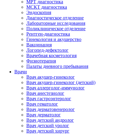
МРТ диагностика
МСКТ диагностика
Эндоскопия
Диагностическое отделение
Лабораторные исследования
Поликлиническое отделение
Рентген-диагностика
Гинекология и акушерство
Вакцинация
Логопед-дефектолог
Врачебная косметология
Физиотерапия
Палаты дневного пребывания
Врачи
Врач акушер-гинеколог
Врач акушер-гинеколог (детский)
Врач аллерголог-иммунолог
Врач анестезиолог
Врач гастроэнтеролог
Врач гематолог
Врач дерматовенеролог
Врач дерматолог
Врач детский андролог
Врач детский уролог
Врач детский хирург