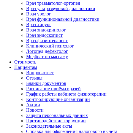
Врач травматолог-ортопед
Врач ультразвуковой диагностики
Врач уролог
Врач функциональной диагностики
Врач хирург
Врач эндокринолог
Врач эндоскопист
Врач-физиотерапевт
Клинический психолог
Логопед-дефектолог
Медбрат по массажу
Стоимость
Пациентам
Вопрос-ответ
Отзывы
Бланки документов
Расписание приёма врачей
График работы кабинета физиотерапии
Контролирующие организации
Акции
Новости
Защита персональных данных
Противодействие коррупции
Законодательные акты
Справка для оформления налогового вычета