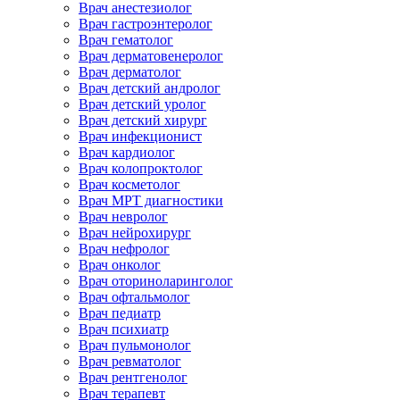
Врач анестезиолог
Врач гастроэнтеролог
Врач гематолог
Врач дерматовенеролог
Врач дерматолог
Врач детский андролог
Врач детский уролог
Врач детский хирург
Врач инфекционист
Врач кардиолог
Врач колопроктолог
Врач косметолог
Врач МРТ диагностики
Врач невролог
Врач нейрохирург
Врач нефролог
Врач онколог
Врач оториноларинголог
Врач офтальмолог
Врач педиатр
Врач психиатр
Врач пульмонолог
Врач ревматолог
Врач рентгенолог
Врач терапевт