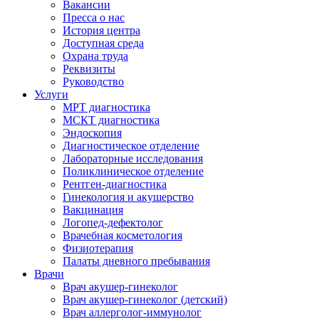
Вакансии
Пресса о нас
История центра
Доступная среда
Охрана труда
Реквизиты
Руководство
Услуги
МРТ диагностика
МСКТ диагностика
Эндоскопия
Диагностическое отделение
Лабораторные исследования
Поликлиническое отделение
Рентген-диагностика
Гинекология и акушерство
Вакцинация
Логопед-дефектолог
Врачебная косметология
Физиотерапия
Палаты дневного пребывания
Врачи
Врач акушер-гинеколог
Врач акушер-гинеколог (детский)
Врач аллерголог-иммунолог