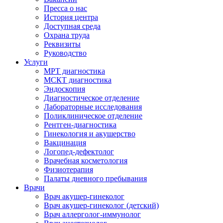
Пресса о нас
История центра
Доступная среда
Охрана труда
Реквизиты
Руководство
Услуги
МРТ диагностика
МСКТ диагностика
Эндоскопия
Диагностическое отделение
Лабораторные исследования
Поликлиническое отделение
Рентген-диагностика
Гинекология и акушерство
Вакцинация
Логопед-дефектолог
Врачебная косметология
Физиотерапия
Палаты дневного пребывания
Врачи
Врач акушер-гинеколог
Врач акушер-гинеколог (детский)
Врач аллерголог-иммунолог