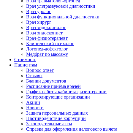
Врач травматолог-ортопед
Врач ультразвуковой диагностики
Врач уролог
Врач функциональной диагностики
Врач хирург
Врач эндокринолог
Врач эндоскопист
Врач-физиотерапевт
Клинический психолог
Логопед-дефектолог
Медбрат по массажу
Стоимость
Пациентам
Вопрос-ответ
Отзывы
Бланки документов
Расписание приёма врачей
График работы кабинета физиотерапии
Контролирующие организации
Акции
Новости
Защита персональных данных
Противодействие коррупции
Законодательные акты
Справка для оформления налогового вычета