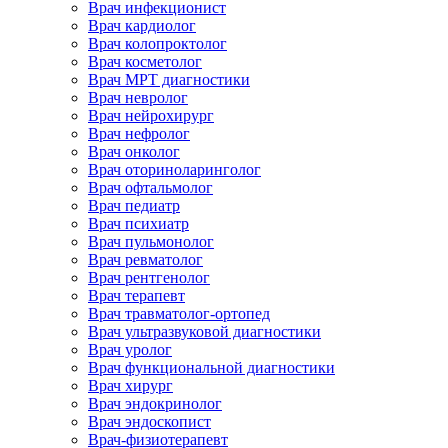
Врач инфекционист
Врач кардиолог
Врач колопроктолог
Врач косметолог
Врач МРТ диагностики
Врач невролог
Врач нейрохирург
Врач нефролог
Врач онколог
Врач оториноларинголог
Врач офтальмолог
Врач педиатр
Врач психиатр
Врач пульмонолог
Врач ревматолог
Врач рентгенолог
Врач терапевт
Врач травматолог-ортопед
Врач ультразвуковой диагностики
Врач уролог
Врач функциональной диагностики
Врач хирург
Врач эндокринолог
Врач эндоскопист
Врач-физиотерапевт