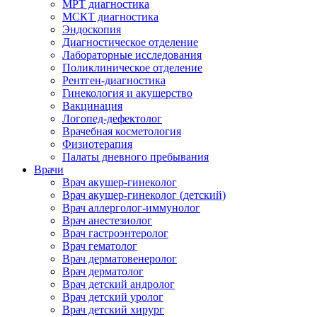
МРТ диагностика
МСКТ диагностика
Эндоскопия
Диагностическое отделение
Лабораторные исследования
Поликлиническое отделение
Рентген-диагностика
Гинекология и акушерство
Вакцинация
Логопед-дефектолог
Врачебная косметология
Физиотерапия
Палаты дневного пребывания
Врачи
Врач акушер-гинеколог
Врач акушер-гинеколог (детский)
Врач аллерголог-иммунолог
Врач анестезиолог
Врач гастроэнтеролог
Врач гематолог
Врач дерматовенеролог
Врач дерматолог
Врач детский андролог
Врач детский уролог
Врач детский хирург