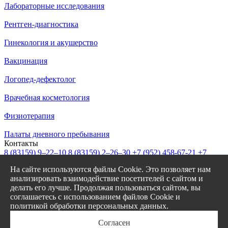
Лабораторные исследования
Рентген-диагностика
Гинекология и акушерство
Вакцинация
Логопед-дефектолог
Врачебная косметология
Физиотерапия
Палаты дневного пребывания
Контакты
8 (83159)
9–22–10
8 (83159)
2–26–30
+7 (952) 458-67-21
+7
(908) 239-77-43
На сайте используются файлы Cookie. Это позволяет нам
info@garantiya-bor.ru
анализировать взаимодействие посетителей с сайтом и
Режим работы
делать его лучше. Продолжая пользоваться сайтом, вы
Пн–Пт с 7:30 до 20:00
соглашаетесь с использованием файлов Cookie и
Cб-Вс с 8:00 до 17:00
политикой обработки персональных данных.
Заказать звонок
Онлайн запись
Согласен