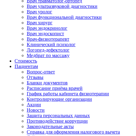
Врач травматолог-ортопед
Врач ультразвуковой диагностики
Врач уролог
Врач функциональной диагностики
Врач хирург
Врач эндокринолог
Врач эндоскопист
Врач-физиотерапевт
Клинический психолог
Логопед-дефектолог
Медбрат по массажу
Стоимость
Пациентам
Вопрос-ответ
Отзывы
Бланки документов
Расписание приёма врачей
График работы кабинета физиотерапии
Контролирующие организации
Акции
Новости
Защита персональных данных
Противодействие коррупции
Законодательные акты
Справка для оформления налогового вычета