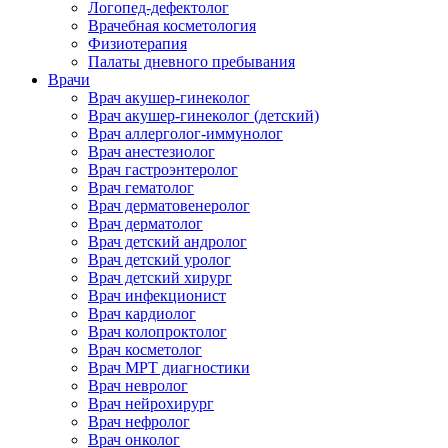
Логопед-дефектолог
Врачебная косметология
Физиотерапия
Палаты дневного пребывания
Врачи
Врач акушер-гинеколог
Врач акушер-гинеколог (детский)
Врач аллерголог-иммунолог
Врач анестезиолог
Врач гастроэнтеролог
Врач гематолог
Врач дерматовенеролог
Врач дерматолог
Врач детский андролог
Врач детский уролог
Врач детский хирург
Врач инфекционист
Врач кардиолог
Врач колопроктолог
Врач косметолог
Врач МРТ диагностики
Врач невролог
Врач нейрохирург
Врач нефролог
Врач онколог