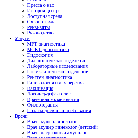
Пресса о нас
История центра
Доступная среда
Охрана труда
Реквизиты
Руководство
Услуги
МРТ диагностика
МСКТ диагностика
Эндоскопия
Диагностическое отделение
Лабораторные исследования
Поликлиническое отделение
Рентген-диагностика
Гинекология и акушерство
Вакцинация
Логопед-дефектолог
Врачебная косметология
Физиотерапия
Палаты дневного пребывания
Врачи
Врач акушер-гинеколог
Врач акушер-гинеколог (детский)
Врач аллерголог-иммунолог