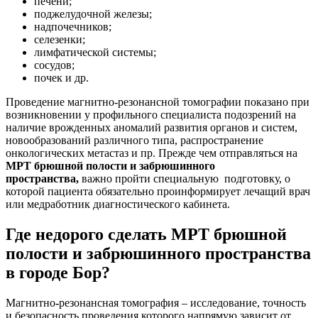
печени;
поджелудочной железы;
надпочечников;
селезенки;
лимфатической системы;
сосудов;
почек и др.
Проведение магнитно-резонансной томографии показано при
возникновении у профильного специалиста подозрений на
наличие врожденных аномалий развития органов и систем,
новообразований различного типа, распространение
онкологических метастаз и пр. Прежде чем отправляться на
МРТ брюшной полости и забрюшинного
пространства,
важно пройти специальную подготовку, о
которой пациента обязательно проинформирует лечащий врач
или медработник диагностического кабинета.
Где недорого сделать МРТ брюшной
полости и забрюшинного пространства
в городе Бор?
Магнитно
-
резонансная томография – исследование, точность
и безопасность проведения которого напрямую зависит от