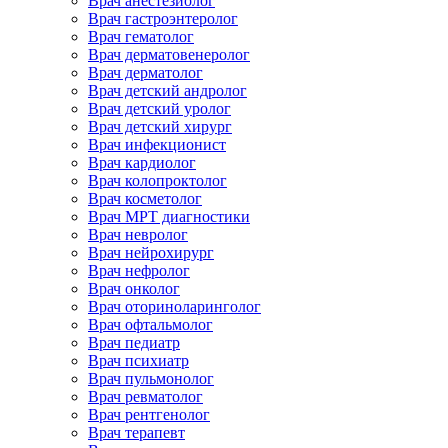
Врач анестезиолог
Врач гастроэнтеролог
Врач гематолог
Врач дерматовенеролог
Врач дерматолог
Врач детский андролог
Врач детский уролог
Врач детский хирург
Врач инфекционист
Врач кардиолог
Врач колопроктолог
Врач косметолог
Врач МРТ диагностики
Врач невролог
Врач нейрохирург
Врач нефролог
Врач онколог
Врач оториноларинголог
Врач офтальмолог
Врач педиатр
Врач психиатр
Врач пульмонолог
Врач ревматолог
Врач рентгенолог
Врач терапевт