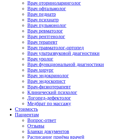
Врач оториноларинголог
Врач офтальмолог
Врач педиатр
Врач психиатр
Врач пульмонолог
Врач ревматолог
Врач рентгенолог
Врач терапевт
Врач травматолог-ортопед
Врач ультразвуковой диагностики
Врач уролог
Врач функциональной диагностики
Врач хирург
Врач эндокринолог
Врач эндоскопист
Врач-физиотерапевт
Клинический психолог
Логопед-дефектолог
Медбрат по массажу
Стоимость
Пациентам
Вопрос-ответ
Отзывы
Бланки документов
Расписание приёма врачей