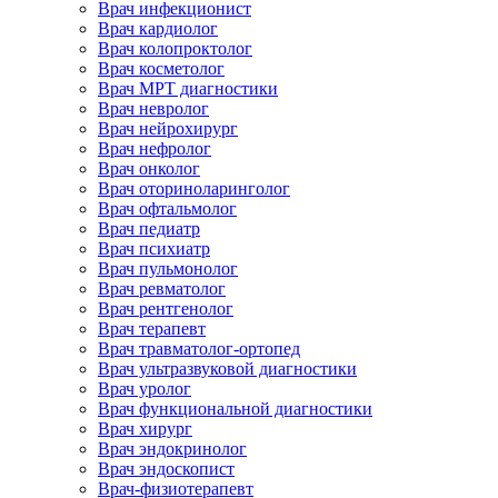
Врач инфекционист
Врач кардиолог
Врач колопроктолог
Врач косметолог
Врач МРТ диагностики
Врач невролог
Врач нейрохирург
Врач нефролог
Врач онколог
Врач оториноларинголог
Врач офтальмолог
Врач педиатр
Врач психиатр
Врач пульмонолог
Врач ревматолог
Врач рентгенолог
Врач терапевт
Врач травматолог-ортопед
Врач ультразвуковой диагностики
Врач уролог
Врач функциональной диагностики
Врач хирург
Врач эндокринолог
Врач эндоскопист
Врач-физиотерапевт