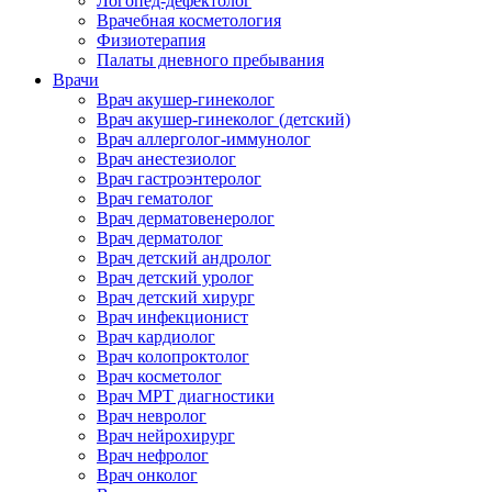
Логопед-дефектолог
Врачебная косметология
Физиотерапия
Палаты дневного пребывания
Врачи
Врач акушер-гинеколог
Врач акушер-гинеколог (детский)
Врач аллерголог-иммунолог
Врач анестезиолог
Врач гастроэнтеролог
Врач гематолог
Врач дерматовенеролог
Врач дерматолог
Врач детский андролог
Врач детский уролог
Врач детский хирург
Врач инфекционист
Врач кардиолог
Врач колопроктолог
Врач косметолог
Врач МРТ диагностики
Врач невролог
Врач нейрохирург
Врач нефролог
Врач онколог