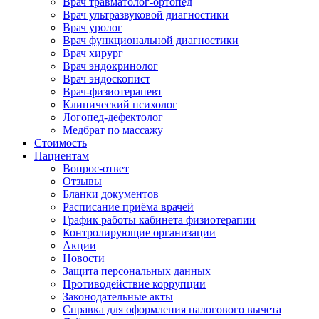
Врач травматолог-ортопед
Врач ультразвуковой диагностики
Врач уролог
Врач функциональной диагностики
Врач хирург
Врач эндокринолог
Врач эндоскопист
Врач-физиотерапевт
Клинический психолог
Логопед-дефектолог
Медбрат по массажу
Стоимость
Пациентам
Вопрос-ответ
Отзывы
Бланки документов
Расписание приёма врачей
График работы кабинета физиотерапии
Контролирующие организации
Акции
Новости
Защита персональных данных
Противодействие коррупции
Законодательные акты
Справка для оформления налогового вычета