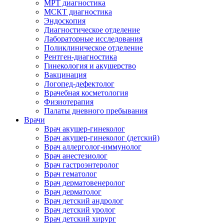
МРТ диагностика
МСКТ диагностика
Эндоскопия
Диагностическое отделение
Лабораторные исследования
Поликлиническое отделение
Рентген-диагностика
Гинекология и акушерство
Вакцинация
Логопед-дефектолог
Врачебная косметология
Физиотерапия
Палаты дневного пребывания
Врачи
Врач акушер-гинеколог
Врач акушер-гинеколог (детский)
Врач аллерголог-иммунолог
Врач анестезиолог
Врач гастроэнтеролог
Врач гематолог
Врач дерматовенеролог
Врач дерматолог
Врач детский андролог
Врач детский уролог
Врач детский хирург