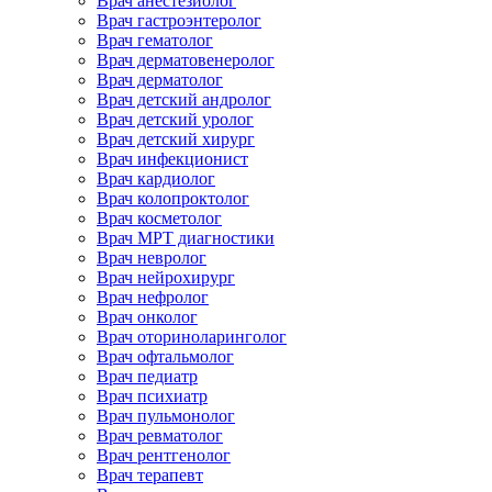
Врач анестезиолог
Врач гастроэнтеролог
Врач гематолог
Врач дерматовенеролог
Врач дерматолог
Врач детский андролог
Врач детский уролог
Врач детский хирург
Врач инфекционист
Врач кардиолог
Врач колопроктолог
Врач косметолог
Врач МРТ диагностики
Врач невролог
Врач нейрохирург
Врач нефролог
Врач онколог
Врач оториноларинголог
Врач офтальмолог
Врач педиатр
Врач психиатр
Врач пульмонолог
Врач ревматолог
Врач рентгенолог
Врач терапевт