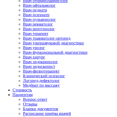
Врач оториноларинголог
Врач офтальмолог
Врач педиатр
Врач психиатр
Врач пульмонолог
Врач ревматолог
Врач рентгенолог
Врач терапевт
Врач травматолог-ортопед
Врач ультразвуковой диагностики
Врач уролог
Врач функциональной диагностики
Врач хирург
Врач эндокринолог
Врач эндоскопист
Врач-физиотерапевт
Клинический психолог
Логопед-дефектолог
Медбрат по массажу
Стоимость
Пациентам
Вопрос-ответ
Отзывы
Бланки документов
Расписание приёма врачей