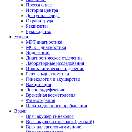
Пресса о нас
История центра
Доступная среда
Охрана труда
Реквизиты
Руководство
Услуги
МРТ диагностика
МСКТ диагностика
Эндоскопия
Диагностическое отделение
Лабораторные исследования
Поликлиническое отделение
Рентген-диагностика
Гинекология и акушерство
Вакцинация
Логопед-дефектолог
Врачебная косметология
Физиотерапия
Палаты дневного пребывания
Врачи
Врач акушер-гинеколог
Врач акушер-гинеколог (детский)
Врач аллерголог-иммунолог