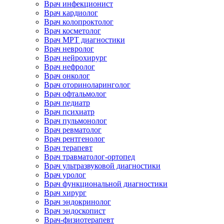
Врач инфекционист
Врач кардиолог
Врач колопроктолог
Врач косметолог
Врач МРТ диагностики
Врач невролог
Врач нейрохирург
Врач нефролог
Врач онколог
Врач оториноларинголог
Врач офтальмолог
Врач педиатр
Врач психиатр
Врач пульмонолог
Врач ревматолог
Врач рентгенолог
Врач терапевт
Врач травматолог-ортопед
Врач ультразвуковой диагностики
Врач уролог
Врач функциональной диагностики
Врач хирург
Врач эндокринолог
Врач эндоскопист
Врач-физиотерапевт