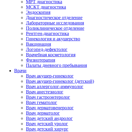
МРТ диагностика
МСКТ диагностика
Эндоскопия
Диагностическое отделение
Лабораторные исследования
Поликлиническое отделение
Рентген-диагностика
Гинекология и акушерство
Вакцинация
Логопед-дефектолог
Врачебная косметология
Физиотерапия
Палаты дневного пребывания
Врачи
Врач акушер-гинеколог
Врач акушер-гинеколог (детский)
Врач аллерголог-иммунолог
Врач анестезиолог
Врач гастроэнтеролог
Врач гематолог
Врач дерматовенеролог
Врач дерматолог
Врач детский андролог
Врач детский уролог
Врач детский хирург