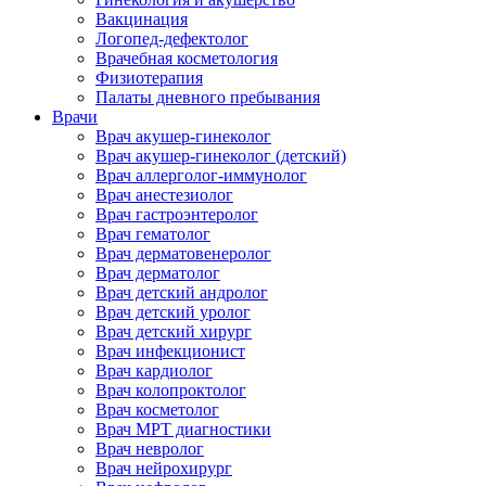
Вакцинация
Логопед-дефектолог
Врачебная косметология
Физиотерапия
Палаты дневного пребывания
Врачи
Врач акушер-гинеколог
Врач акушер-гинеколог (детский)
Врач аллерголог-иммунолог
Врач анестезиолог
Врач гастроэнтеролог
Врач гематолог
Врач дерматовенеролог
Врач дерматолог
Врач детский андролог
Врач детский уролог
Врач детский хирург
Врач инфекционист
Врач кардиолог
Врач колопроктолог
Врач косметолог
Врач МРТ диагностики
Врач невролог
Врач нейрохирург