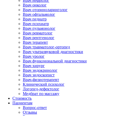
Врач нефролог
Врач онколог
Врач оториноларинголог
Врач офтальмолог
Врач педиатр
Врач психиатр
Врач пульмонолог
Врач ревматолог
Врач рентгенолог
Врач терапевт
Врач травматолог-ортопед
Врач ультразвуковой диагностики
Врач уролог
Врач функциональной диагностики
Врач хирург
Врач эндокринолог
Врач эндоскопист
Врач-физиотерапевт
Клинический психолог
Логопед-дефектолог
Медбрат по массажу
Стоимость
Пациентам
Вопрос-ответ
Отзывы