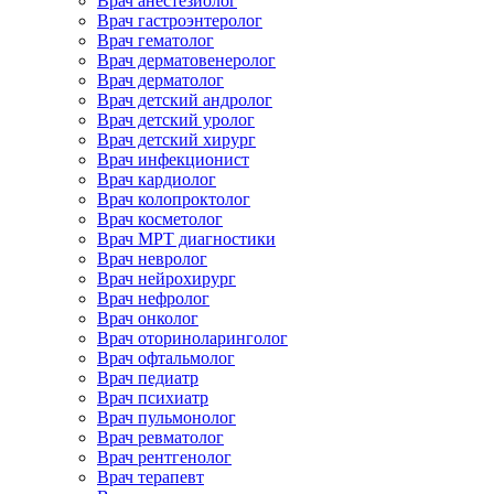
Врач анестезиолог
Врач гастроэнтеролог
Врач гематолог
Врач дерматовенеролог
Врач дерматолог
Врач детский андролог
Врач детский уролог
Врач детский хирург
Врач инфекционист
Врач кардиолог
Врач колопроктолог
Врач косметолог
Врач МРТ диагностики
Врач невролог
Врач нейрохирург
Врач нефролог
Врач онколог
Врач оториноларинголог
Врач офтальмолог
Врач педиатр
Врач психиатр
Врач пульмонолог
Врач ревматолог
Врач рентгенолог
Врач терапевт