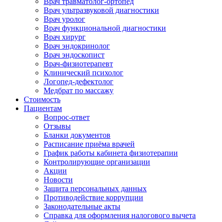
Врач травматолог-ортопед
Врач ультразвуковой диагностики
Врач уролог
Врач функциональной диагностики
Врач хирург
Врач эндокринолог
Врач эндоскопист
Врач-физиотерапевт
Клинический психолог
Логопед-дефектолог
Медбрат по массажу
Стоимость
Пациентам
Вопрос-ответ
Отзывы
Бланки документов
Расписание приёма врачей
График работы кабинета физиотерапии
Контролирующие организации
Акции
Новости
Защита персональных данных
Противодействие коррупции
Законодательные акты
Справка для оформления налогового вычета