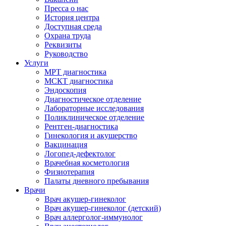
Пресса о нас
История центра
Доступная среда
Охрана труда
Реквизиты
Руководство
Услуги
МРТ диагностика
МСКТ диагностика
Эндоскопия
Диагностическое отделение
Лабораторные исследования
Поликлиническое отделение
Рентген-диагностика
Гинекология и акушерство
Вакцинация
Логопед-дефектолог
Врачебная косметология
Физиотерапия
Палаты дневного пребывания
Врачи
Врач акушер-гинеколог
Врач акушер-гинеколог (детский)
Врач аллерголог-иммунолог