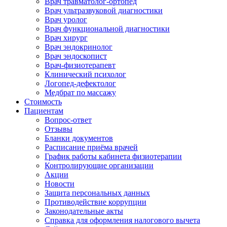
Врач травматолог-ортопед
Врач ультразвуковой диагностики
Врач уролог
Врач функциональной диагностики
Врач хирург
Врач эндокринолог
Врач эндоскопист
Врач-физиотерапевт
Клинический психолог
Логопед-дефектолог
Медбрат по массажу
Стоимость
Пациентам
Вопрос-ответ
Отзывы
Бланки документов
Расписание приёма врачей
График работы кабинета физиотерапии
Контролирующие организации
Акции
Новости
Защита персональных данных
Противодействие коррупции
Законодательные акты
Справка для оформления налогового вычета