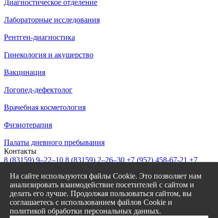
Диагностическое отделение
Лабораторные исследования
Рентген-диагностика
Гинекология и акушерство
Вакцинация
Логопед-дефектолог
Врачебная косметология
Физиотерапия
Палаты дневного пребывания
Контакты
8 (83159)
9–22–10
8 (83159)
2–26–30
+7 (952) 458-67-21
+7
(908) 239-77-43
На сайте используются файлы Cookie. Это позволяет нам
info@garantiya-bor.ru
анализировать взаимодействие посетителей с сайтом и
Режим работы
делать его лучше. Продолжая пользоваться сайтом, вы
Пн–Пт с 7:30 до 20:00
соглашаетесь с использованием файлов Cookie и
Cб-Вс с 8:00 до 17:00
политикой обработки персональных данных.
Заказать звонок