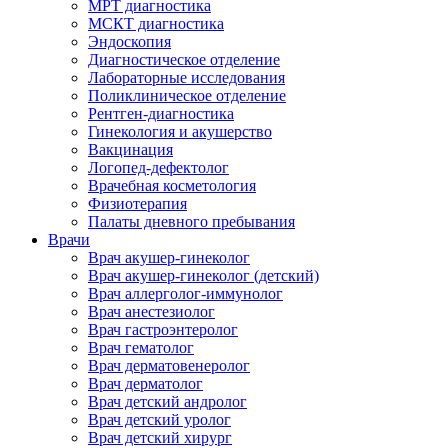
МРТ диагностика
МСКТ диагностика
Эндоскопия
Диагностическое отделение
Лабораторные исследования
Поликлиническое отделение
Рентген-диагностика
Гинекология и акушерство
Вакцинация
Логопед-дефектолог
Врачебная косметология
Физиотерапия
Палаты дневного пребывания
Врачи
Врач акушер-гинеколог
Врач акушер-гинеколог (детский)
Врач аллерголог-иммунолог
Врач анестезиолог
Врач гастроэнтеролог
Врач гематолог
Врач дерматовенеролог
Врач дерматолог
Врач детский андролог
Врач детский уролог
Врач детский хирург