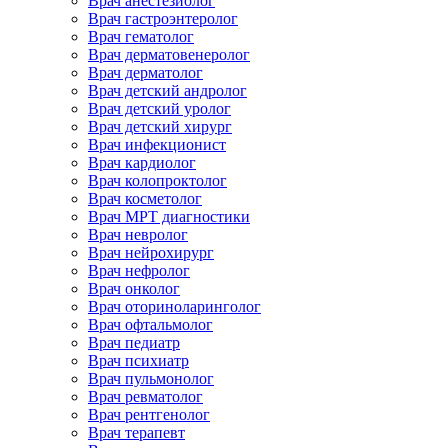
Врач анестезиолог
Врач гастроэнтеролог
Врач гематолог
Врач дерматовенеролог
Врач дерматолог
Врач детский андролог
Врач детский уролог
Врач детский хирург
Врач инфекционист
Врач кардиолог
Врач колопроктолог
Врач косметолог
Врач МРТ диагностики
Врач невролог
Врач нейрохирург
Врач нефролог
Врач онколог
Врач оториноларинголог
Врач офтальмолог
Врач педиатр
Врач психиатр
Врач пульмонолог
Врач ревматолог
Врач рентгенолог
Врач терапевт