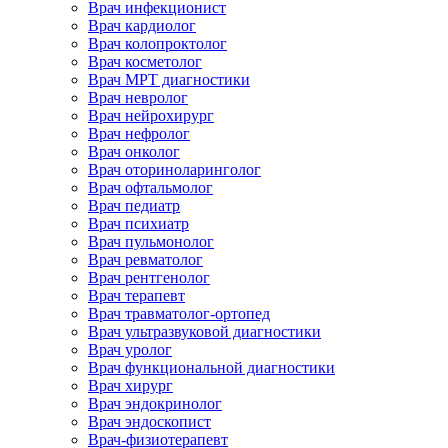
Врач инфекционист
Врач кардиолог
Врач колопроктолог
Врач косметолог
Врач МРТ диагностики
Врач невролог
Врач нейрохирург
Врач нефролог
Врач онколог
Врач оториноларинголог
Врач офтальмолог
Врач педиатр
Врач психиатр
Врач пульмонолог
Врач ревматолог
Врач рентгенолог
Врач терапевт
Врач травматолог-ортопед
Врач ультразвуковой диагностики
Врач уролог
Врач функциональной диагностики
Врач хирург
Врач эндокринолог
Врач эндоскопист
Врач-физиотерапевт