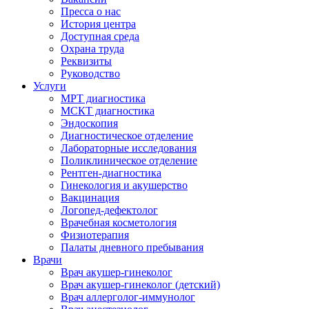
Пресса о нас
История центра
Доступная среда
Охрана труда
Реквизиты
Руководство
Услуги
МРТ диагностика
МСКТ диагностика
Эндоскопия
Диагностическое отделение
Лабораторные исследования
Поликлиническое отделение
Рентген-диагностика
Гинекология и акушерство
Вакцинация
Логопед-дефектолог
Врачебная косметология
Физиотерапия
Палаты дневного пребывания
Врачи
Врач акушер-гинеколог
Врач акушер-гинеколог (детский)
Врач аллерголог-иммунолог