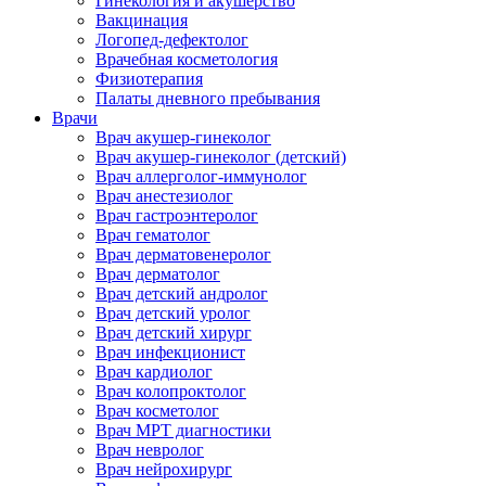
Гинекология и акушерство
Вакцинация
Логопед-дефектолог
Врачебная косметология
Физиотерапия
Палаты дневного пребывания
Врачи
Врач акушер-гинеколог
Врач акушер-гинеколог (детский)
Врач аллерголог-иммунолог
Врач анестезиолог
Врач гастроэнтеролог
Врач гематолог
Врач дерматовенеролог
Врач дерматолог
Врач детский андролог
Врач детский уролог
Врач детский хирург
Врач инфекционист
Врач кардиолог
Врач колопроктолог
Врач косметолог
Врач МРТ диагностики
Врач невролог
Врач нейрохирург