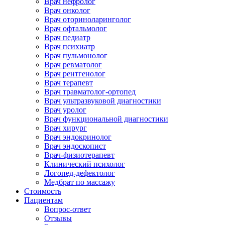
Врач нефролог
Врач онколог
Врач оториноларинголог
Врач офтальмолог
Врач педиатр
Врач психиатр
Врач пульмонолог
Врач ревматолог
Врач рентгенолог
Врач терапевт
Врач травматолог-ортопед
Врач ультразвуковой диагностики
Врач уролог
Врач функциональной диагностики
Врач хирург
Врач эндокринолог
Врач эндоскопист
Врач-физиотерапевт
Клинический психолог
Логопед-дефектолог
Медбрат по массажу
Стоимость
Пациентам
Вопрос-ответ
Отзывы