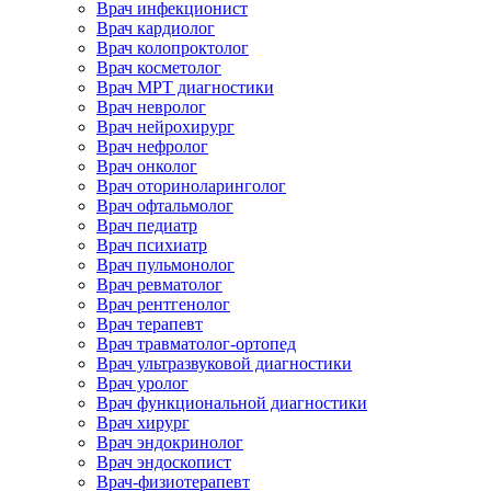
Врач инфекционист
Врач кардиолог
Врач колопроктолог
Врач косметолог
Врач МРТ диагностики
Врач невролог
Врач нейрохирург
Врач нефролог
Врач онколог
Врач оториноларинголог
Врач офтальмолог
Врач педиатр
Врач психиатр
Врач пульмонолог
Врач ревматолог
Врач рентгенолог
Врач терапевт
Врач травматолог-ортопед
Врач ультразвуковой диагностики
Врач уролог
Врач функциональной диагностики
Врач хирург
Врач эндокринолог
Врач эндоскопист
Врач-физиотерапевт