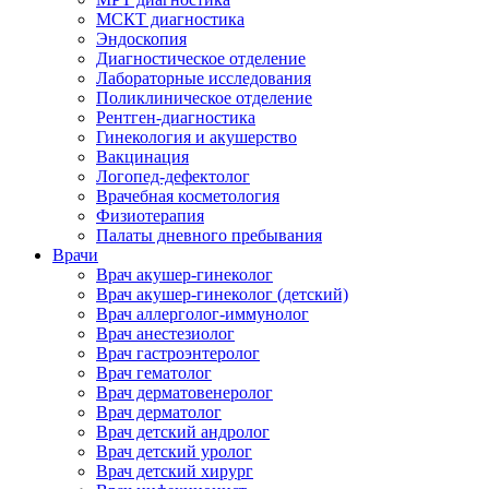
МСКТ диагностика
Эндоскопия
Диагностическое отделение
Лабораторные исследования
Поликлиническое отделение
Рентген-диагностика
Гинекология и акушерство
Вакцинация
Логопед-дефектолог
Врачебная косметология
Физиотерапия
Палаты дневного пребывания
Врачи
Врач акушер-гинеколог
Врач акушер-гинеколог (детский)
Врач аллерголог-иммунолог
Врач анестезиолог
Врач гастроэнтеролог
Врач гематолог
Врач дерматовенеролог
Врач дерматолог
Врач детский андролог
Врач детский уролог
Врач детский хирург