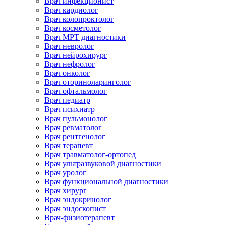
Врач инфекционист
Врач кардиолог
Врач колопроктолог
Врач косметолог
Врач МРТ диагностики
Врач невролог
Врач нейрохирург
Врач нефролог
Врач онколог
Врач оториноларинголог
Врач офтальмолог
Врач педиатр
Врач психиатр
Врач пульмонолог
Врач ревматолог
Врач рентгенолог
Врач терапевт
Врач травматолог-ортопед
Врач ультразвуковой диагностики
Врач уролог
Врач функциональной диагностики
Врач хирург
Врач эндокринолог
Врач эндоскопист
Врач-физиотерапевт