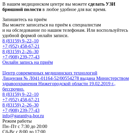
В нашем медицинском центре вы можете
сделать УЗИ
брюшной полости
в любое удобное для вас время.
Запишитесь на приём
Вы можете записаться на приём к специалистам
и на обследование по нашим телефонам. Или воспользуйтесь
удобной формой онлайн записи.
8 (83159)
9–22–10
+7 (952) 458-67-21
8 (83159)
2–26–30
+7 (908) 239-77-43
Онлайн запись на приём
Центр современных медицинских технологий
Лицензия № Л041-01164-52/00554278 выдана Министерством
здравоохранения Нижегородской области 19.02.2019 г.,
бессрочно.
8 (83159)
9–22–10
+7 (952) 458-67-21
8 (83159)
2–26–30
+7 (908) 239-77-43
info@garantiya-bor.ru
Режим работы
Пн–Пт с 7:30 до 20:00
Cб-Вс с 8:00 до 17:00