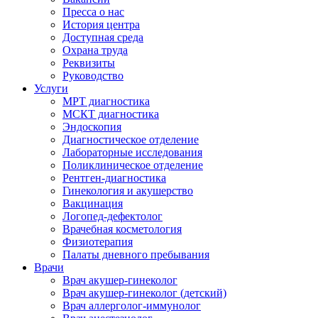
Пресса о нас
История центра
Доступная среда
Охрана труда
Реквизиты
Руководство
Услуги
МРТ диагностика
МСКТ диагностика
Эндоскопия
Диагностическое отделение
Лабораторные исследования
Поликлиническое отделение
Рентген-диагностика
Гинекология и акушерство
Вакцинация
Логопед-дефектолог
Врачебная косметология
Физиотерапия
Палаты дневного пребывания
Врачи
Врач акушер-гинеколог
Врач акушер-гинеколог (детский)
Врач аллерголог-иммунолог