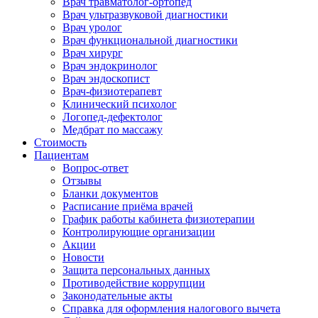
Врач травматолог-ортопед
Врач ультразвуковой диагностики
Врач уролог
Врач функциональной диагностики
Врач хирург
Врач эндокринолог
Врач эндоскопист
Врач-физиотерапевт
Клинический психолог
Логопед-дефектолог
Медбрат по массажу
Стоимость
Пациентам
Вопрос-ответ
Отзывы
Бланки документов
Расписание приёма врачей
График работы кабинета физиотерапии
Контролирующие организации
Акции
Новости
Защита персональных данных
Противодействие коррупции
Законодательные акты
Справка для оформления налогового вычета