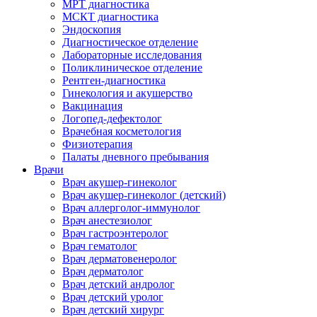
МРТ диагностика
МСКТ диагностика
Эндоскопия
Диагностическое отделение
Лабораторные исследования
Поликлиническое отделение
Рентген-диагностика
Гинекология и акушерство
Вакцинация
Логопед-дефектолог
Врачебная косметология
Физиотерапия
Палаты дневного пребывания
Врачи
Врач акушер-гинеколог
Врач акушер-гинеколог (детский)
Врач аллерголог-иммунолог
Врач анестезиолог
Врач гастроэнтеролог
Врач гематолог
Врач дерматовенеролог
Врач дерматолог
Врач детский андролог
Врач детский уролог
Врач детский хирург