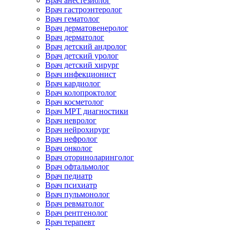
Врач анестезиолог
Врач гастроэнтеролог
Врач гематолог
Врач дерматовенеролог
Врач дерматолог
Врач детский андролог
Врач детский уролог
Врач детский хирург
Врач инфекционист
Врач кардиолог
Врач колопроктолог
Врач косметолог
Врач МРТ диагностики
Врач невролог
Врач нейрохирург
Врач нефролог
Врач онколог
Врач оториноларинголог
Врач офтальмолог
Врач педиатр
Врач психиатр
Врач пульмонолог
Врач ревматолог
Врач рентгенолог
Врач терапевт