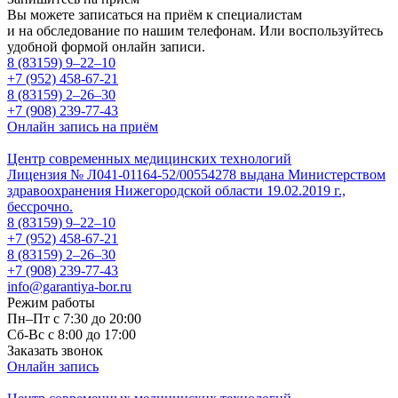
Вы можете записаться на приём к специалистам
и на обследование по нашим телефонам. Или воспользуйтесь
удобной формой онлайн записи.
8 (83159)
9–22–10
+7 (952) 458-67-21
8 (83159)
2–26–30
+7 (908) 239-77-43
Онлайн запись на приём
Центр современных медицинских технологий
Лицензия № Л041-01164-52/00554278 выдана Министерством
здравоохранения Нижегородской области 19.02.2019 г.,
бессрочно.
8 (83159)
9–22–10
+7 (952) 458-67-21
8 (83159)
2–26–30
+7 (908) 239-77-43
info@garantiya-bor.ru
Режим работы
Пн–Пт с 7:30 до 20:00
Cб-Вс с 8:00 до 17:00
Заказать звонок
Онлайн запись