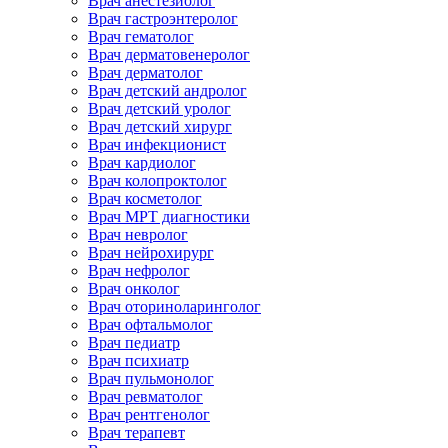
Врач анестезиолог
Врач гастроэнтеролог
Врач гематолог
Врач дерматовенеролог
Врач дерматолог
Врач детский андролог
Врач детский уролог
Врач детский хирург
Врач инфекционист
Врач кардиолог
Врач колопроктолог
Врач косметолог
Врач МРТ диагностики
Врач невролог
Врач нейрохирург
Врач нефролог
Врач онколог
Врач оториноларинголог
Врач офтальмолог
Врач педиатр
Врач психиатр
Врач пульмонолог
Врач ревматолог
Врач рентгенолог
Врач терапевт