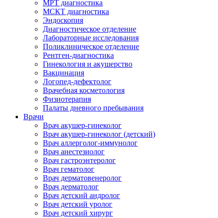
МРТ диагностика
МСКТ диагностика
Эндоскопия
Диагностическое отделение
Лабораторные исследования
Поликлиническое отделение
Рентген-диагностика
Гинекология и акушерство
Вакцинация
Логопед-дефектолог
Врачебная косметология
Физиотерапия
Палаты дневного пребывания
Врачи
Врач акушер-гинеколог
Врач акушер-гинеколог (детский)
Врач аллерголог-иммунолог
Врач анестезиолог
Врач гастроэнтеролог
Врач гематолог
Врач дерматовенеролог
Врач дерматолог
Врач детский андролог
Врач детский уролог
Врач детский хирург