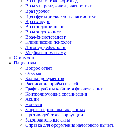
Врач травматолог-ортопед
Врач ультразвуковой диагностики
Врач уролог
Врач функциональной диагностики
Врач хирург
Врач эндокринолог
Врач эндоскопист
Врач-физиотерапевт
Клинический психолог
Логопед-дефектолог
Медбрат по массажу
Стоимость
Пациентам
Вопрос-ответ
Отзывы
Бланки документов
Расписание приёма врачей
График работы кабинета физиотерапии
Контролирующие организации
Акции
Новости
Защита персональных данных
Противодействие коррупции
Законодательные акты
Справка для оформления налогового вычета