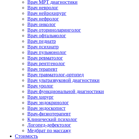
Врач МРТ диагностики
Врач невролог
Врач нейрохирург
Врач нефролог
Врач онколог
Врач оториноларинголог
Врач офтальмолог
Врач педиатр
Врач психиатр
Врач пульмонолог
Врач ревматолог
Врач рентгенолог
Врач терапевт
Врач травматолог-ортопед
Врач ультразвуковой диагностики
Врач уролог
Врач функциональной диагностики
Врач хирург
Врач эндокринолог
Врач эндоскопист
Врач-физиотерапевт
Клинический психолог
Логопед-дефектолог
Медбрат по массажу
Стоимость