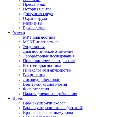
Пресса о нас
История центра
Доступная среда
Охрана труда
Реквизиты
Руководство
Услуги
МРТ диагностика
МСКТ диагностика
Эндоскопия
Диагностическое отделение
Лабораторные исследования
Поликлиническое отделение
Рентген-диагностика
Гинекология и акушерство
Вакцинация
Логопед-дефектолог
Врачебная косметология
Физиотерапия
Палаты дневного пребывания
Врачи
Врач акушер-гинеколог
Врач акушер-гинеколог (детский)
Врач аллерголог-иммунолог