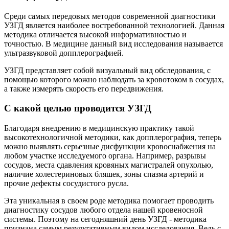
Среди самых передовых методов современной диагностики
УЗГД является наиболее востребованной технологией. Данная
методика отличается высокой информативностью и
точностью. В медицине данный вид исследования называется
ультразвуковой допплерографией.
УЗГД представляет собой визуальный вид обследования, с
помощью которого можно наблюдать за кровотоком в сосудах,
а также измерять скорость его передвижения.
С какой целью проводится УЗГД
Благодаря внедрению в медицинскую практику такой
высокотехнологичной методики, как допплерография, теперь
можно выявлять серьезные дисфункции кровоснабжения на
любом участке исследуемого органа. Например, разрывы
сосудов, места сдавления кровяных магистралей опухолью,
наличие холестериновых бляшек, зоны спазма артерий и
прочие дефекты сосудистого русла.
Эта уникальная в своем роде методика помогает проводить
диагностику сосудов любого отдела нашей кровеносной
системы. Поэтому на сегодняшний день УЗГД - методика
признана самым результативным видом исследования. Ведь с