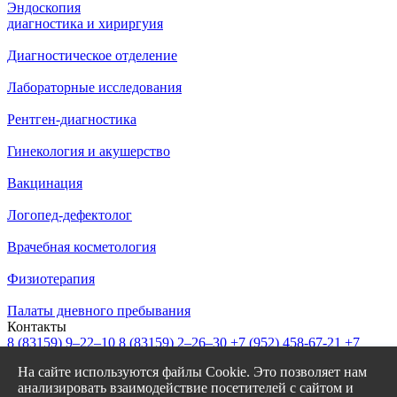
Эндоскопия
диагностика и хириргуия
Диагностическое отделение
Лабораторные исследования
Рентген-диагностика
Гинекология и акушерство
Вакцинация
Логопед-дефектолог
Врачебная косметология
Физиотерапия
Палаты дневного пребывания
Контакты
8 (83159)
9–22–10
8 (83159)
2–26–30
+7 (952) 458-67-21
+7
(908) 239-77-43
На сайте используются файлы Cookie. Это позволяет нам
info@garantiya-bor.ru
анализировать взаимодействие посетителей с сайтом и
Режим работы