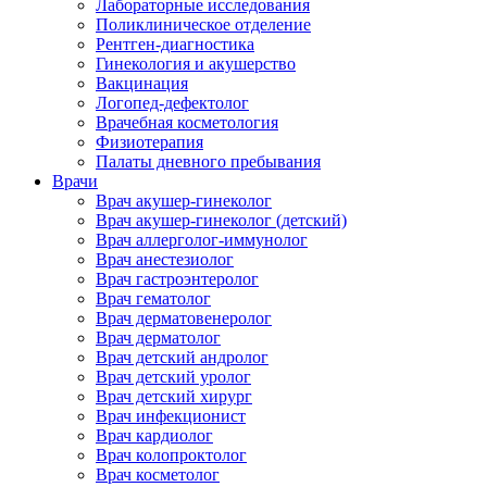
Лабораторные исследования
Поликлиническое отделение
Рентген-диагностика
Гинекология и акушерство
Вакцинация
Логопед-дефектолог
Врачебная косметология
Физиотерапия
Палаты дневного пребывания
Врачи
Врач акушер-гинеколог
Врач акушер-гинеколог (детский)
Врач аллерголог-иммунолог
Врач анестезиолог
Врач гастроэнтеролог
Врач гематолог
Врач дерматовенеролог
Врач дерматолог
Врач детский андролог
Врач детский уролог
Врач детский хирург
Врач инфекционист
Врач кардиолог
Врач колопроктолог
Врач косметолог