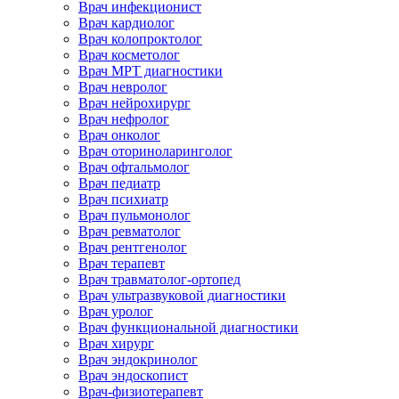
Врач инфекционист
Врач кардиолог
Врач колопроктолог
Врач косметолог
Врач МРТ диагностики
Врач невролог
Врач нейрохирург
Врач нефролог
Врач онколог
Врач оториноларинголог
Врач офтальмолог
Врач педиатр
Врач психиатр
Врач пульмонолог
Врач ревматолог
Врач рентгенолог
Врач терапевт
Врач травматолог-ортопед
Врач ультразвуковой диагностики
Врач уролог
Врач функциональной диагностики
Врач хирург
Врач эндокринолог
Врач эндоскопист
Врач-физиотерапевт