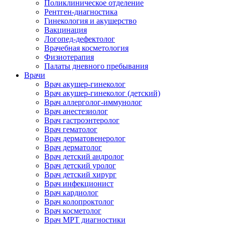
Поликлиническое отделение
Рентген-диагностика
Гинекология и акушерство
Вакцинация
Логопед-дефектолог
Врачебная косметология
Физиотерапия
Палаты дневного пребывания
Врачи
Врач акушер-гинеколог
Врач акушер-гинеколог (детский)
Врач аллерголог-иммунолог
Врач анестезиолог
Врач гастроэнтеролог
Врач гематолог
Врач дерматовенеролог
Врач дерматолог
Врач детский андролог
Врач детский уролог
Врач детский хирург
Врач инфекционист
Врач кардиолог
Врач колопроктолог
Врач косметолог
Врач МРТ диагностики