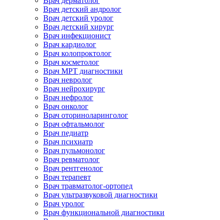
Врач дерматолог
Врач детский андролог
Врач детский уролог
Врач детский хирург
Врач инфекционист
Врач кардиолог
Врач колопроктолог
Врач косметолог
Врач МРТ диагностики
Врач невролог
Врач нейрохирург
Врач нефролог
Врач онколог
Врач оториноларинголог
Врач офтальмолог
Врач педиатр
Врач психиатр
Врач пульмонолог
Врач ревматолог
Врач рентгенолог
Врач терапевт
Врач травматолог-ортопед
Врач ультразвуковой диагностики
Врач уролог
Врач функциональной диагностики