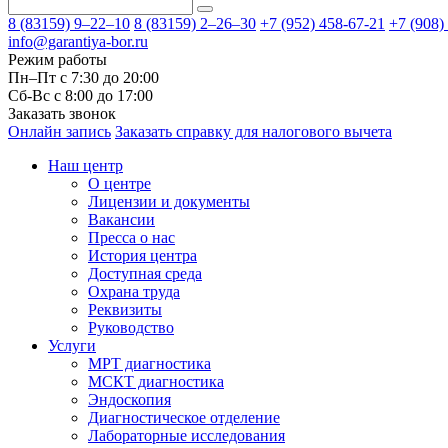
8 (83159)
9–22–10
8 (83159)
2–26–30
+7 (952) 458-67-21
+7 (908)
info@garantiya-bor.ru
Режим работы
Пн–Пт с 7:30 до 20:00
Cб-Вс с 8:00 до 17:00
Заказать звонок
Онлайн запись
Заказать справку для налогового вычета
Наш центр
О центре
Лицензии и документы
Вакансии
Пресса о нас
История центра
Доступная среда
Охрана труда
Реквизиты
Руководство
Услуги
МРТ диагностика
МСКТ диагностика
Эндоскопия
Диагностическое отделение
Лабораторные исследования