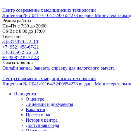
Центр современных медицинских технологий
Лицензия № Л041-01164-52/00554278 выдана Министерством здр
Режим работы
Пн–Пт с 7:30 до 20:00
Cб-Вс с 8:00 до 17:00
Телефоны
8 (83159)
9–22–10
+7 (952) 458-67-21
8 (83159)
2–26–30
+7 (908) 239-77-43
Заказать звонок
Онлайн запись
Заказать справку для налогового вычета
Центр современных медицинских технологий
Лицензия № Л041-01164-52/00554278 выдана Министерством здр
Наш центр
О центре
Лицензии и документы
Вакансии
Пресса о нас
История центра
Доступная среда
Охрана труда