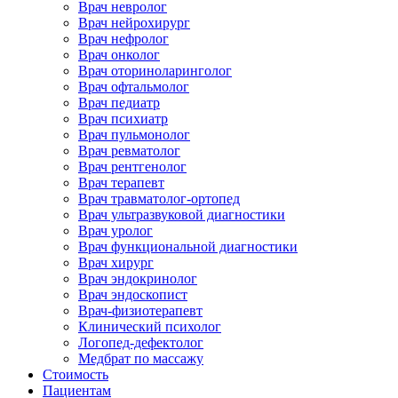
Врач невролог
Врач нейрохирург
Врач нефролог
Врач онколог
Врач оториноларинголог
Врач офтальмолог
Врач педиатр
Врач психиатр
Врач пульмонолог
Врач ревматолог
Врач рентгенолог
Врач терапевт
Врач травматолог-ортопед
Врач ультразвуковой диагностики
Врач уролог
Врач функциональной диагностики
Врач хирург
Врач эндокринолог
Врач эндоскопист
Врач-физиотерапевт
Клинический психолог
Логопед-дефектолог
Медбрат по массажу
Стоимость
Пациентам