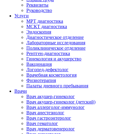
Реквизиты
Руководство
Услуги
МРТ диагностика
МСКТ диагностика
Эндоскопия
Диагностическое отделение
Лабораторные исследования
Поликлиническое отделение
Рентген-диагностика
Гинекология и акушерство
Вакцинация
Логопед-дефектолог
Врачебная косметология
Физиотерапия
Палаты дневного пребывания
Врачи
Врач акушер-гинеколог
Врач акушер-гинеколог (детский)
Врач аллерголог-иммунолог
Врач анестезиолог
Врач гастроэнтеролог
Врач гематолог
Врач дерматовенеролог