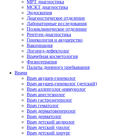
МРТ диагностика
МСКТ диагностика
Эндоскопия
Диагностическое отделение
Лабораторные исследования
Поликлиническое отделение
Рентген-диагностика
Гинекология и акушерство
Вакцинация
Логопед-дефектолог
Врачебная косметология
Физиотерапия
Палаты дневного пребывания
Врачи
Врач акушер-гинеколог
Врач акушер-гинеколог (детский)
Врач аллерголог-иммунолог
Врач анестезиолог
Врач гастроэнтеролог
Врач гематолог
Врач дерматовенеролог
Врач дерматолог
Врач детский андролог
Врач детский уролог
Врач детский хирург