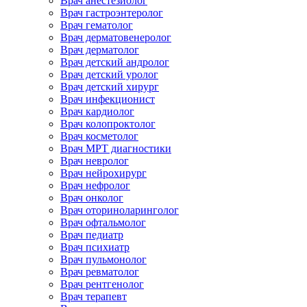
Врач анестезиолог
Врач гастроэнтеролог
Врач гематолог
Врач дерматовенеролог
Врач дерматолог
Врач детский андролог
Врач детский уролог
Врач детский хирург
Врач инфекционист
Врач кардиолог
Врач колопроктолог
Врач косметолог
Врач МРТ диагностики
Врач невролог
Врач нейрохирург
Врач нефролог
Врач онколог
Врач оториноларинголог
Врач офтальмолог
Врач педиатр
Врач психиатр
Врач пульмонолог
Врач ревматолог
Врач рентгенолог
Врач терапевт