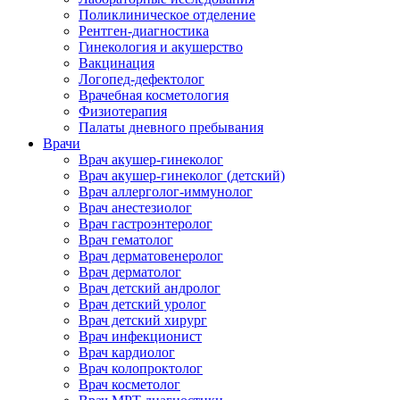
Поликлиническое отделение
Рентген-диагностика
Гинекология и акушерство
Вакцинация
Логопед-дефектолог
Врачебная косметология
Физиотерапия
Палаты дневного пребывания
Врачи
Врач акушер-гинеколог
Врач акушер-гинеколог (детский)
Врач аллерголог-иммунолог
Врач анестезиолог
Врач гастроэнтеролог
Врач гематолог
Врач дерматовенеролог
Врач дерматолог
Врач детский андролог
Врач детский уролог
Врач детский хирург
Врач инфекционист
Врач кардиолог
Врач колопроктолог
Врач косметолог