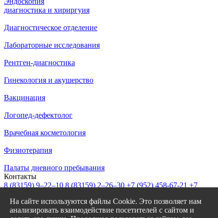
Эндоскопия
диагностика и хириргуия
Диагностическое отделение
Лабораторные исследования
Рентген-диагностика
Гинекология и акушерство
Вакцинация
Логопед-дефектолог
Врачебная косметология
Физиотерапия
Палаты дневного пребывания
Контакты
8 (83159)
9–22–10
8 (83159)
2–26–30
+7 (952) 458-67-21
+7
(908) 239-77-43
На сайте используются файлы Cookie. Это позволяет нам
info@garantiya-bor.ru
анализировать взаимодействие посетителей с сайтом и
Режим работы