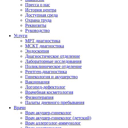
Пресса о нас
История центра
Доступная среда
Охрана труда
Реквизиты
Руководство
Услуги
МРТ диагностика
МСКТ диагностика
Эндоскопия
Диагностическое отделение
Лабораторные исследования
Поликлиническое отделение
Рентген-диагностика
Гинекология и акушерство
Вакцинация
Логопед-дефектолог
Врачебная косметология
Физиотерапия
Палаты дневного пребывания
Врачи
Врач акушер-гинеколог
Врач акушер-гинеколог (детский)
Врач аллерголог-иммунолог