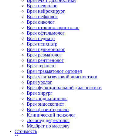
Врач МРТ диагностики
Врач невролог
Врач нейрохирург
Врач нефролог
Врач онколог
Врач оториноларинголог
Врач офтальмолог
Врач педиатр
Врач психиатр
Врач пульмонолог
Врач ревматолог
Врач рентгенолог
Врач терапевт
Врач травматолог-ортопед
Врач ультразвуковой диагностики
Врач уролог
Врач функциональной диагностики
Врач хирург
Врач эндокринолог
Врач эндоскопист
Врач-физиотерапевт
Клинический психолог
Логопед-дефектолог
Медбрат по массажу
Стоимость