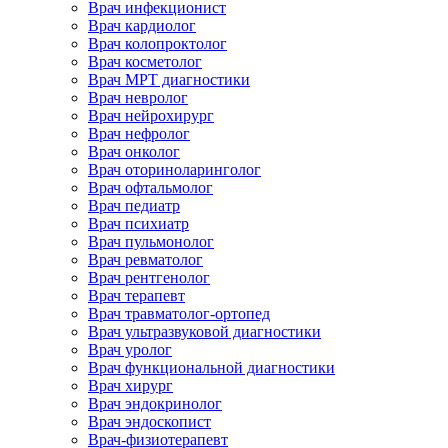
Врач инфекционист
Врач кардиолог
Врач колопроктолог
Врач косметолог
Врач МРТ диагностики
Врач невролог
Врач нейрохирург
Врач нефролог
Врач онколог
Врач оториноларинголог
Врач офтальмолог
Врач педиатр
Врач психиатр
Врач пульмонолог
Врач ревматолог
Врач рентгенолог
Врач терапевт
Врач травматолог-ортопед
Врач ультразвуковой диагностики
Врач уролог
Врач функциональной диагностики
Врач хирург
Врач эндокринолог
Врач эндоскопист
Врач-физиотерапевт