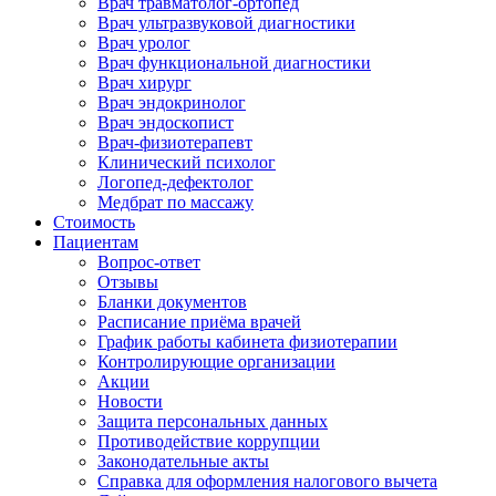
Врач травматолог-ортопед
Врач ультразвуковой диагностики
Врач уролог
Врач функциональной диагностики
Врач хирург
Врач эндокринолог
Врач эндоскопист
Врач-физиотерапевт
Клинический психолог
Логопед-дефектолог
Медбрат по массажу
Стоимость
Пациентам
Вопрос-ответ
Отзывы
Бланки документов
Расписание приёма врачей
График работы кабинета физиотерапии
Контролирующие организации
Акции
Новости
Защита персональных данных
Противодействие коррупции
Законодательные акты
Справка для оформления налогового вычета