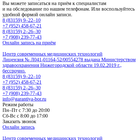
Вы можете записаться на приём к специалистам
и на обследование по нашим телефонам. Или воспользуйтесь
удобной формой онлайн записи.
8 (83159)
9–22–10
+7 (952) 458-67-21
8 (83159)
2–26–30
+7 (908) 239-77-43
Онлайн запись на приём
Центр современных медицинских технологий
Лицензия № Л041-01164-52/00554278 выдана Министерством
здравоохранения Нижегородской области 19.02.2019 г.,
бессрочно.
8 (83159)
9–22–10
+7 (952) 458-67-21
8 (83159)
2–26–30
+7 (908) 239-77-43
info@garantiya-bor.ru
Режим работы
Пн–Пт с 7:30 до 20:00
Cб-Вс с 8:00 до 17:00
Заказать звонок
Онлайн запись
Центр современных медицинских технологий