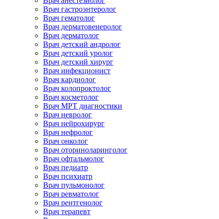
Врач анестезиолог
Врач гастроэнтеролог
Врач гематолог
Врач дерматовенеролог
Врач дерматолог
Врач детский андролог
Врач детский уролог
Врач детский хирург
Врач инфекционист
Врач кардиолог
Врач колопроктолог
Врач косметолог
Врач МРТ диагностики
Врач невролог
Врач нейрохирург
Врач нефролог
Врач онколог
Врач оториноларинголог
Врач офтальмолог
Врач педиатр
Врач психиатр
Врач пульмонолог
Врач ревматолог
Врач рентгенолог
Врач терапевт