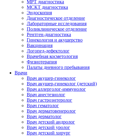
МРТ диагностика
МСКТ диагностика
Эндоскопия
Диагностическое отделение
Лабораторные исследования
Поликлиническое отделение
Рентген-диагностика
Гинекология и акушерство
Вакцинация
Логопед-дефектолог
Врачебная косметология
Физиотерапия
Палаты дневного пребывания
Врачи
Врач акушер-гинеколог
Врач акушер-гинеколог (детский)
Врач аллерголог-иммунолог
Врач анестезиолог
Врач гастроэнтеролог
Врач гематолог
Врач дерматовенеролог
Врач дерматолог
Врач детский андролог
Врач детский уролог
Врач детский хирург