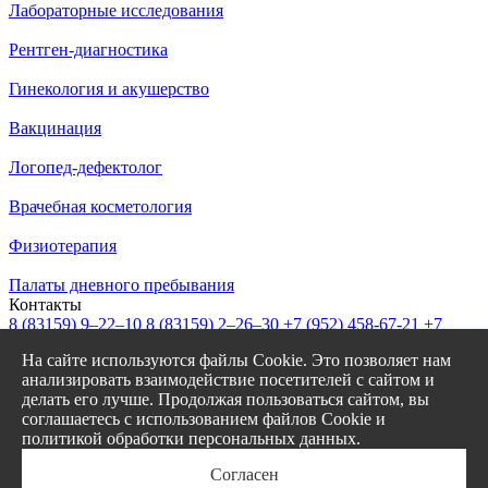
Лабораторные исследования
Рентген-диагностика
Гинекология и акушерство
Вакцинация
Логопед-дефектолог
Врачебная косметология
Физиотерапия
Палаты дневного пребывания
Контакты
8 (83159)
9–22–10
8 (83159)
2–26–30
+7 (952) 458-67-21
+7
(908) 239-77-43
На сайте используются файлы Cookie. Это позволяет нам
info@garantiya-bor.ru
анализировать взаимодействие посетителей с сайтом и
Режим работы
делать его лучше. Продолжая пользоваться сайтом, вы
Пн–Пт с 7:30 до 20:00
соглашаетесь с использованием файлов Cookie и
Cб-Вс с 8:00 до 17:00
политикой обработки персональных данных.
Заказать звонок
Онлайн запись
Согласен