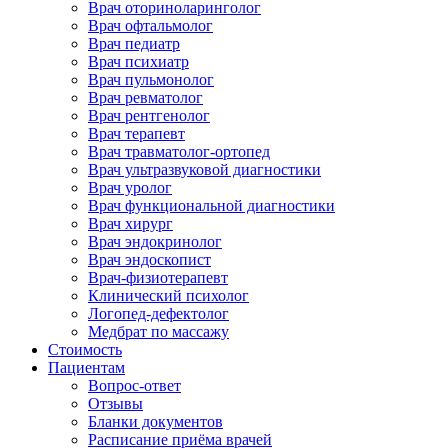
Врач оториноларинголог
Врач офтальмолог
Врач педиатр
Врач психиатр
Врач пульмонолог
Врач ревматолог
Врач рентгенолог
Врач терапевт
Врач травматолог-ортопед
Врач ультразвуковой диагностики
Врач уролог
Врач функциональной диагностики
Врач хирург
Врач эндокринолог
Врач эндоскопист
Врач-физиотерапевт
Клинический психолог
Логопед-дефектолог
Медбрат по массажу
Стоимость
Пациентам
Вопрос-ответ
Отзывы
Бланки документов
Расписание приёма врачей