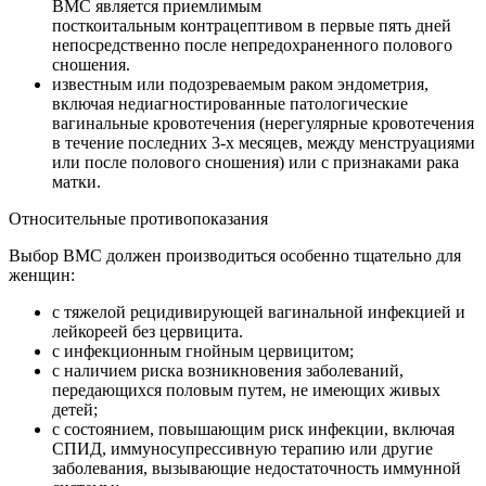
ВМС является приемлимым
посткоитальным контрацептивом в первые пять дней
непосредственно после непредохраненного полового
сношения.
известным или подозреваемым раком эндометрия,
включая недиагностированные патологические
вагинальные кровотечения (нерегулярные кровотечения
в течение последних 3-х месяцев, между менструациями
или после полового сношения) или с признаками рака
матки.
Относительные противопоказания
Выбор ВМС должен производиться особенно тщательно для
женщин:
с тяжелой рецидивирующей вагинальной инфекцией и
лейкореей без цервицита.
с инфекционным гнойным цервицитом;
с наличием риска возникновения заболеваний,
передающихся половым путем, не имеющих живых
детей;
с состоянием, повышающим риск инфекции, включая
СПИД, иммуносупрессивную терапию или другие
заболевания, вызывающие недостаточность иммунной