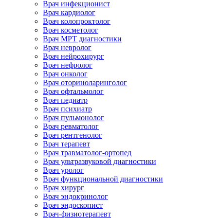
Врач инфекционист
Врач кардиолог
Врач колопроктолог
Врач косметолог
Врач МРТ диагностики
Врач невролог
Врач нейрохирург
Врач нефролог
Врач онколог
Врач оториноларинголог
Врач офтальмолог
Врач педиатр
Врач психиатр
Врач пульмонолог
Врач ревматолог
Врач рентгенолог
Врач терапевт
Врач травматолог-ортопед
Врач ультразвуковой диагностики
Врач уролог
Врач функциональной диагностики
Врач хирург
Врач эндокринолог
Врач эндоскопист
Врач-физиотерапевт