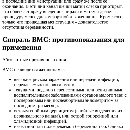
в последние дни менструации или сразу же после ее
окончания. В эти дни канал шейки матки слегка приоткрыт,
что облегчает врачу введение спирали в матку и делает
процедуру менее дискомфортной для женщины. Кроме того,
только что прошедшая менструация – доказательство
отсутствия беременности.
Спираль ВМС: противопоказания для
применения
Абсолютные противопоказания
ВМС не вводится женщинам с:
высоким риском заражения или передачи инфекций,
передаваемых половым путем.
текущими, недавно перенесенными или рецидивными
воспалительными заболеваниями органов малого таза; с
послеродовым или послеабортным эндометритом за
последние три месяца.
острым гнойным цервицитом (гнойные выделения из
цервикального канала), или острой гонорейной или
хламидиозной инфекцией.
известной или подозреваемой беременностью. Однако