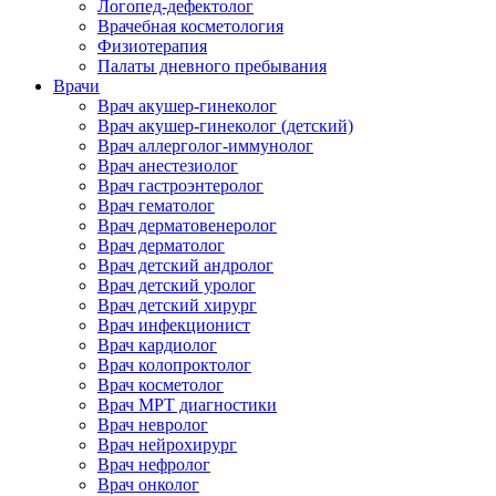
Логопед-дефектолог
Врачебная косметология
Физиотерапия
Палаты дневного пребывания
Врачи
Врач акушер-гинеколог
Врач акушер-гинеколог (детский)
Врач аллерголог-иммунолог
Врач анестезиолог
Врач гастроэнтеролог
Врач гематолог
Врач дерматовенеролог
Врач дерматолог
Врач детский андролог
Врач детский уролог
Врач детский хирург
Врач инфекционист
Врач кардиолог
Врач колопроктолог
Врач косметолог
Врач МРТ диагностики
Врач невролог
Врач нейрохирург
Врач нефролог
Врач онколог