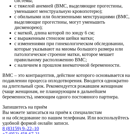
системы;
с тяжелой анемией (ВМС, выделяющие прогестины,
уменьшают менструальную кровопотерю);
с обильными или болезненными менструациями (ВМС,
выделяющие прогестины, могут уменьшить
дисменорею);
с маткой, длина которой по зонду 6 см;
с выраженным стенозом шейки матки;
с изменениями при гинекологическом обследовании,
которые указывают на миомы большого размера или
патологическое строение матки, которое мешает
правильному расположению ВМС;
с наличием в прошлом внематочной беременности.
ВМС – это контрацептив, действие которого основывается на
подавлении процесса оплодотворения. Вводится однократно
на длительный срок. Рекомендуется рожавшим женщинам
(чаще женщинам, не планирующим в дальнейшем
беременность), имеющим одного постоянного партнера.
Запишитесь на приём
Вы можете записаться на приём к специалистам
и на обследование по нашим телефонам. Или воспользуйтесь
удобной формой онлайн записи.
8 (83159)
9–22–10
+7 (952) 458-67-21