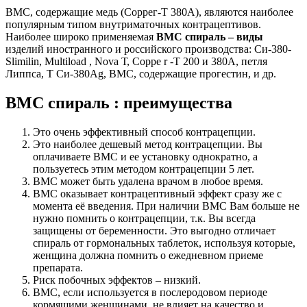
ВМС, содержащие медь (Соррег-Т 380А), являются наиболее
популярным типом внутриматочных контрацептивов.
Наиболее широко применяемая
ВМС спираль – виды
изделий иностранного и российского производства: Си-380-
Slimilin, Multiload , Nova Т, Сорре r -Т 200 и 380А, петля
Липпса, Т Си-380Ag, ВМС, содержащие прогестин, и др.
ВМС спираль : преимущества
Это очень эффективный способ контрацепции.
Это наиболее дешевый метод контрацепции. Вы
оплачиваете ВМС и ее установку однократно, а
пользуетесь этим методом контрацепции 5 лет.
ВМС может быть удалена врачом в любое время.
ВМС оказывает контрацептивный эффект сразу же с
момента её введения. При наличии ВМС Вам больше не
нужно помнить о контрацепции, т.к. Вы всегда
защищены от беременности. Это выгодно отличает
спираль от гормональных таблеток, используя которые,
женщина должна помнить о ежедневном приеме
препарата.
Риск побочных эффектов – низкий.
ВМС, если используется в послеродовом периоде
кормящими женщинами, не влияет на качество и