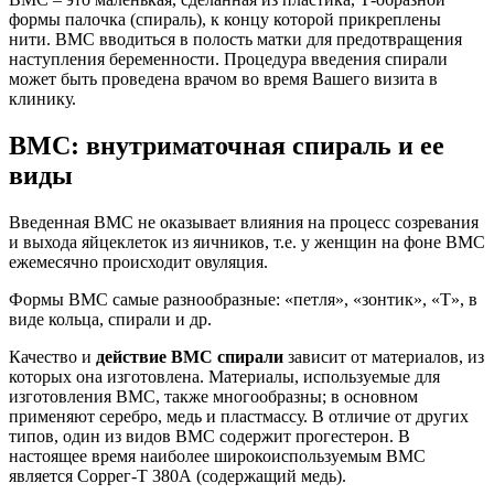
формы палочка (спираль), к концу которой прикреплены
нити. ВМС вводиться в полость матки для предотвращения
наступления беременности. Процедура введения спирали
может быть проведена врачом во время Вашего визита в
клинику.
ВМС: внутриматочная спираль и ее
виды
Введенная ВМС не оказывает влияния на процесс созревания
и выхода яйцеклеток из яичников, т.е. у женщин на фоне ВМС
ежемесячно происходит овуляция.
Формы ВМС самые разнообразные: «петля», «зонтик», «Т», в
виде кольца, спирали и др.
Качество и
действие ВМС спирали
зависит от материалов, из
которых она изготовлена. Материалы, используемые для
изготовления ВМС, также многообразны; в основном
применяют серебро, медь и пластмассу. В отличие от других
типов, один из видов ВМС содержит прогестерон. В
настоящее время наиболее широкоиспользуемым ВМС
является Соррег-Т 380А (содержащий медь).