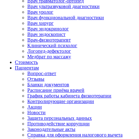
Врач травматолог-ортопед
Врач ультразвуковой диагностики
Врач уролог
Врач функциональной диагностики
Врач хирург
Врач эндокринолог
Врач эндоскопист
Врач-физиотерапевт
Клинический психолог
Логопед-дефектолог
Медбрат по массажу
Стоимость
Пациентам
Вопрос-ответ
Отзывы
Бланки документов
Расписание приёма врачей
График работы кабинета физиотерапии
Контролирующие организации
Акции
Новости
Защита персональных данных
Противодействие коррупции
Законодательные акты
Справка для оформления налогового вычета