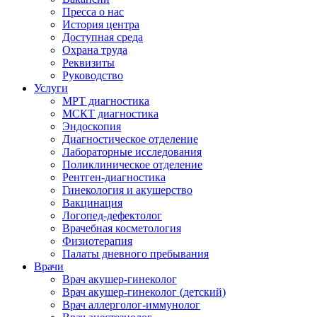
Пресса о нас
История центра
Доступная среда
Охрана труда
Реквизиты
Руководство
Услуги
МРТ диагностика
МСКТ диагностика
Эндоскопия
Диагностическое отделение
Лабораторные исследования
Поликлиническое отделение
Рентген-диагностика
Гинекология и акушерство
Вакцинация
Логопед-дефектолог
Врачебная косметология
Физиотерапия
Палаты дневного пребывания
Врачи
Врач акушер-гинеколог
Врач акушер-гинеколог (детский)
Врач аллерголог-иммунолог