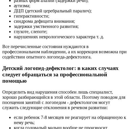
разных форм алалии (задержки речи);
аутизма;
ДЦП (детский церебральный паралич);
гиперактивности;
синдрома дефицита внимания;
задержки умственного развития;
глухоте, слепоте;
нарушениях неврологического характера т. д.
Все перечисленные состояния нуждаются в
профессиональном наблюдении, а их коррекция возможна при
содействии опытного логопеда-дефектолога.
Детский логопед-дефектолог: в каких случаях
следует обращаться за профессиональной
помощью
Определить вид нарушения способен лишь специалист,
хорошо разбирающийся в этой области. Поэтому поводом для
посещения занятий с логопедом - дефектологом могут
служить следующие отклонения в речевом развитии:
если ребенок 7-8 месяцев не реагирует на обращенную к
нему речь;
когда годовалый малыш вообще не произносит