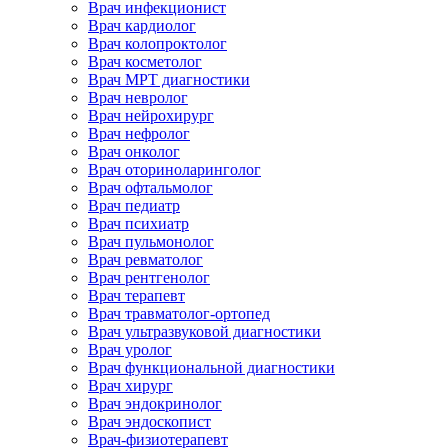
Врач инфекционист
Врач кардиолог
Врач колопроктолог
Врач косметолог
Врач МРТ диагностики
Врач невролог
Врач нейрохирург
Врач нефролог
Врач онколог
Врач оториноларинголог
Врач офтальмолог
Врач педиатр
Врач психиатр
Врач пульмонолог
Врач ревматолог
Врач рентгенолог
Врач терапевт
Врач травматолог-ортопед
Врач ультразвуковой диагностики
Врач уролог
Врач функциональной диагностики
Врач хирург
Врач эндокринолог
Врач эндоскопист
Врач-физиотерапевт