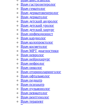
Врач анестезиолог
Врач гастроэнтеролог
Врач гематолог
Врач дерматовенеролог
Врач дерматолог
Врач детский андролог
Врач детский уролог
Врач детский хирург
Врач инфекционист
Врач кардиолог
Врач колопроктолог
Врач косметолог
Врач МРТ диагностики
Врач невролог
Врач нейрохирург
Врач нефролог
Врач онколог
Врач оториноларинголог
Врач офтальмолог
Врач педиатр
Врач психиатр
Врач пульмонолог
Врач ревматолог
Врач рентгенолог
Врач терапевт