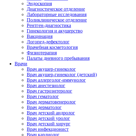
Эндоскопия
Диагностическое отделение
Лабораторные исследования
Поликлиническое отделение
Рентген-диагностика
Гинекология и акушерство
Вакцинация
Логопед-дефектолог
Врачебная косметология
Физиотерапия
Палаты дневного пребывания
Врачи
Врач акушер-гинеколог
Врач акушер-гинеколог (детский)
Врач аллерголог-иммунолог
Врач анестезиолог
Врач гастроэнтеролог
Врач гематолог
Врач дерматовенеролог
Врач дерматолог
Врач детский андролог
Врач детский уролог
Врач детский хирург
Врач инфекционист
Врач кардиолог