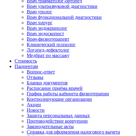
Врач травматолог-ортопед
Врач ультразвуковой диагностики
Врач уролог
Врач функциональной диагностики
Врач хирург
Врач эндокринолог
Врач эндоскопист
Врач-физиотерапевт
Клинический психолог
Логопед-дефектолог
Медбрат по массажу
Стоимость
Пациентам
Вопрос-ответ
Отзывы
Бланки документов
Расписание приёма врачей
График работы кабинета физиотерапии
Контролирующие организации
Акции
Новости
Защита персональных данных
Противодействие коррупции
Законодательные акты
Справка для оформления налогового вычета