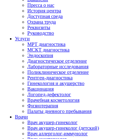
Пресса о нас
История центра
Доступная среда
Охрана труда
Реквизиты
Руководство
Услуги
МРТ диагностика
МСКТ диагностика
Эндоскопия
Диагностическое отделение
Лабораторные исследования
Поликлиническое отделение
Рентген-диагностика
Гинекология и акушерство
Вакцинация
Логопед-дефектолог
Врачебная косметология
Физиотерапия
Палаты дневного пребывания
Врачи
Врач акушер-гинеколог
Врач акушер-гинеколог (детский)
Врач аллерголог-иммунолог