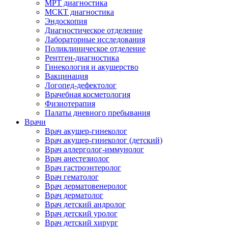
МРТ диагностика
МСКТ диагностика
Эндоскопия
Диагностическое отделение
Лабораторные исследования
Поликлиническое отделение
Рентген-диагностика
Гинекология и акушерство
Вакцинация
Логопед-дефектолог
Врачебная косметология
Физиотерапия
Палаты дневного пребывания
Врачи
Врач акушер-гинеколог
Врач акушер-гинеколог (детский)
Врач аллерголог-иммунолог
Врач анестезиолог
Врач гастроэнтеролог
Врач гематолог
Врач дерматовенеролог
Врач дерматолог
Врач детский андролог
Врач детский уролог
Врач детский хирург