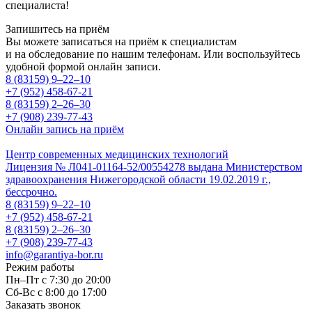
специалиста!
Запишитесь на приём
Вы можете записаться на приём к специалистам
и на обследование по нашим телефонам. Или воспользуйтесь
удобной формой онлайн записи.
8 (83159)
9–22–10
+7 (952) 458-67-21
8 (83159)
2–26–30
+7 (908) 239-77-43
Онлайн запись на приём
Центр современных медицинских технологий
Лицензия № Л041-01164-52/00554278 выдана Министерством
здравоохранения Нижегородской области 19.02.2019 г.,
бессрочно.
8 (83159)
9–22–10
+7 (952) 458-67-21
8 (83159)
2–26–30
+7 (908) 239-77-43
info@garantiya-bor.ru
Режим работы
Пн–Пт с 7:30 до 20:00
Cб-Вс с 8:00 до 17:00
Заказать звонок