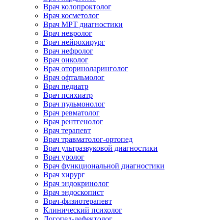
Врач колопроктолог
Врач косметолог
Врач МРТ диагностики
Врач невролог
Врач нейрохирург
Врач нефролог
Врач онколог
Врач оториноларинголог
Врач офтальмолог
Врач педиатр
Врач психиатр
Врач пульмонолог
Врач ревматолог
Врач рентгенолог
Врач терапевт
Врач травматолог-ортопед
Врач ультразвуковой диагностики
Врач уролог
Врач функциональной диагностики
Врач хирург
Врач эндокринолог
Врач эндоскопист
Врач-физиотерапевт
Клинический психолог
Логопед-дефектолог