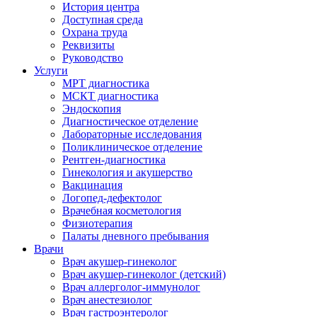
История центра
Доступная среда
Охрана труда
Реквизиты
Руководство
Услуги
МРТ диагностика
МСКТ диагностика
Эндоскопия
Диагностическое отделение
Лабораторные исследования
Поликлиническое отделение
Рентген-диагностика
Гинекология и акушерство
Вакцинация
Логопед-дефектолог
Врачебная косметология
Физиотерапия
Палаты дневного пребывания
Врачи
Врач акушер-гинеколог
Врач акушер-гинеколог (детский)
Врач аллерголог-иммунолог
Врач анестезиолог
Врач гастроэнтеролог