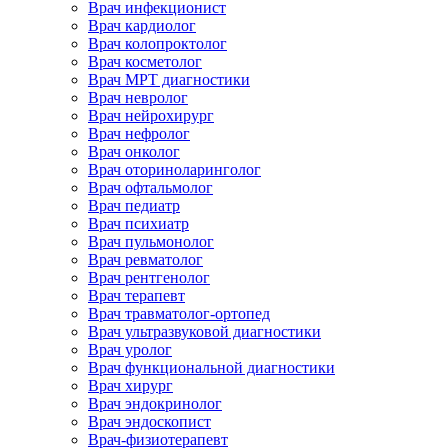
Врач инфекционист
Врач кардиолог
Врач колопроктолог
Врач косметолог
Врач МРТ диагностики
Врач невролог
Врач нейрохирург
Врач нефролог
Врач онколог
Врач оториноларинголог
Врач офтальмолог
Врач педиатр
Врач психиатр
Врач пульмонолог
Врач ревматолог
Врач рентгенолог
Врач терапевт
Врач травматолог-ортопед
Врач ультразвуковой диагностики
Врач уролог
Врач функциональной диагностики
Врач хирург
Врач эндокринолог
Врач эндоскопист
Врач-физиотерапевт