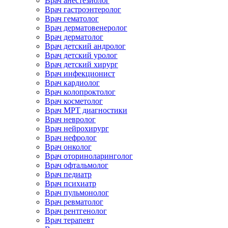
Врач анестезиолог
Врач гастроэнтеролог
Врач гематолог
Врач дерматовенеролог
Врач дерматолог
Врач детский андролог
Врач детский уролог
Врач детский хирург
Врач инфекционист
Врач кардиолог
Врач колопроктолог
Врач косметолог
Врач МРТ диагностики
Врач невролог
Врач нейрохирург
Врач нефролог
Врач онколог
Врач оториноларинголог
Врач офтальмолог
Врач педиатр
Врач психиатр
Врач пульмонолог
Врач ревматолог
Врач рентгенолог
Врач терапевт