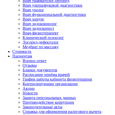
Врач травматолог-ортопед
Врач ультразвуковой диагностики
Врач уролог
Врач функциональной диагностики
Врач хирург
Врач эндокринолог
Врач эндоскопист
Врач-физиотерапевт
Клинический психолог
Логопед-дефектолог
Медбрат по массажу
Стоимость
Пациентам
Вопрос-ответ
Отзывы
Бланки документов
Расписание приёма врачей
График работы кабинета физиотерапии
Контролирующие организации
Акции
Новости
Защита персональных данных
Противодействие коррупции
Законодательные акты
Справка для оформления налогового вычета