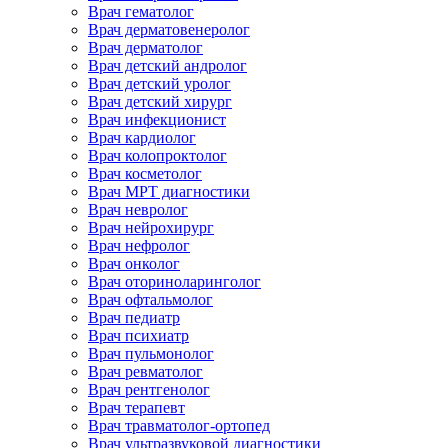
Врач гематолог
Врач дерматовенеролог
Врач дерматолог
Врач детский андролог
Врач детский уролог
Врач детский хирург
Врач инфекционист
Врач кардиолог
Врач колопроктолог
Врач косметолог
Врач МРТ диагностики
Врач невролог
Врач нейрохирург
Врач нефролог
Врач онколог
Врач оториноларинголог
Врач офтальмолог
Врач педиатр
Врач психиатр
Врач пульмонолог
Врач ревматолог
Врач рентгенолог
Врач терапевт
Врач травматолог-ортопед
Врач ультразвуковой диагностики