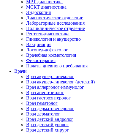
МРТ диагностика
МСКТ диагностика
Эндоскопия
Диагностическое отделение
Лабораторные исследования
Поликлиническое отделение
Рентген-диагностика
Гинекология и акушерство
Вакцинация
Логопед-дефектолог
Врачебная косметология
Физиотерапия
Палаты дневного пребывания
Врачи
Врач акушер-гинеколог
Врач акушер-гинеколог (детский)
Врач аллерголог-иммунолог
Врач анестезиолог
Врач гастроэнтеролог
Врач гематолог
Врач дерматовенеролог
Врач дерматолог
Врач детский андролог
Врач детский уролог
Врач детский хирург