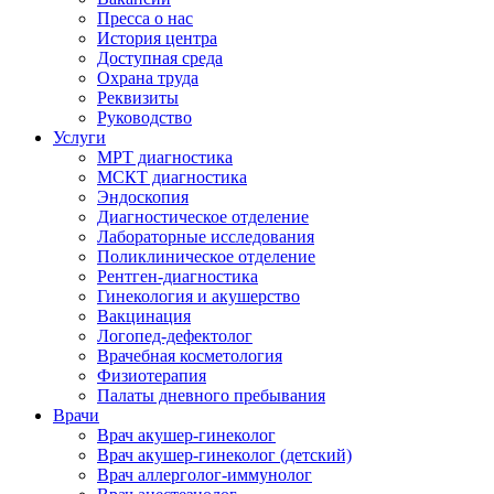
Пресса о нас
История центра
Доступная среда
Охрана труда
Реквизиты
Руководство
Услуги
МРТ диагностика
МСКТ диагностика
Эндоскопия
Диагностическое отделение
Лабораторные исследования
Поликлиническое отделение
Рентген-диагностика
Гинекология и акушерство
Вакцинация
Логопед-дефектолог
Врачебная косметология
Физиотерапия
Палаты дневного пребывания
Врачи
Врач акушер-гинеколог
Врач акушер-гинеколог (детский)
Врач аллерголог-иммунолог