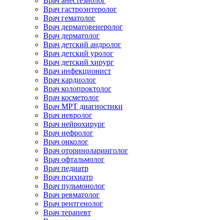
Врач анестезиолог
Врач гастроэнтеролог
Врач гематолог
Врач дерматовенеролог
Врач дерматолог
Врач детский андролог
Врач детский уролог
Врач детский хирург
Врач инфекционист
Врач кардиолог
Врач колопроктолог
Врач косметолог
Врач МРТ диагностики
Врач невролог
Врач нейрохирург
Врач нефролог
Врач онколог
Врач оториноларинголог
Врач офтальмолог
Врач педиатр
Врач психиатр
Врач пульмонолог
Врач ревматолог
Врач рентгенолог
Врач терапевт