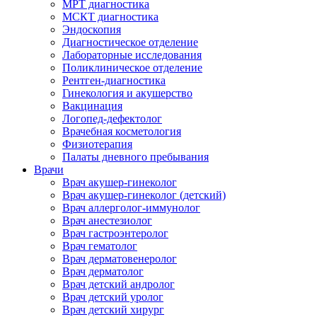
МРТ диагностика
МСКТ диагностика
Эндоскопия
Диагностическое отделение
Лабораторные исследования
Поликлиническое отделение
Рентген-диагностика
Гинекология и акушерство
Вакцинация
Логопед-дефектолог
Врачебная косметология
Физиотерапия
Палаты дневного пребывания
Врачи
Врач акушер-гинеколог
Врач акушер-гинеколог (детский)
Врач аллерголог-иммунолог
Врач анестезиолог
Врач гастроэнтеролог
Врач гематолог
Врач дерматовенеролог
Врач дерматолог
Врач детский андролог
Врач детский уролог
Врач детский хирург