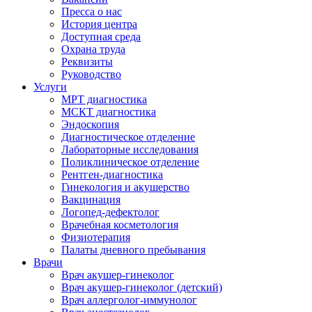
Пресса о нас
История центра
Доступная среда
Охрана труда
Реквизиты
Руководство
Услуги
МРТ диагностика
МСКТ диагностика
Эндоскопия
Диагностическое отделение
Лабораторные исследования
Поликлиническое отделение
Рентген-диагностика
Гинекология и акушерство
Вакцинация
Логопед-дефектолог
Врачебная косметология
Физиотерапия
Палаты дневного пребывания
Врачи
Врач акушер-гинеколог
Врач акушер-гинеколог (детский)
Врач аллерголог-иммунолог