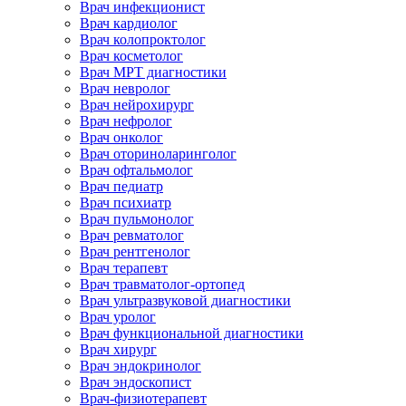
Врач инфекционист
Врач кардиолог
Врач колопроктолог
Врач косметолог
Врач МРТ диагностики
Врач невролог
Врач нейрохирург
Врач нефролог
Врач онколог
Врач оториноларинголог
Врач офтальмолог
Врач педиатр
Врач психиатр
Врач пульмонолог
Врач ревматолог
Врач рентгенолог
Врач терапевт
Врач травматолог-ортопед
Врач ультразвуковой диагностики
Врач уролог
Врач функциональной диагностики
Врач хирург
Врач эндокринолог
Врач эндоскопист
Врач-физиотерапевт