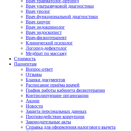
Врач травматолог-ортопед
Врач ультразвуковой диагностики
Врач уролог
Врач функциональной диагностики
Врач хирург
Врач эндокринолог
Врач эндоскопист
Врач-физиотерапевт
Клинический психолог
Логопед-дефектолог
Медбрат по массажу
Стоимость
Пациентам
Вопрос-ответ
Отзывы
Бланки документов
Расписание приёма врачей
График работы кабинета физиотерапии
Контролирующие организации
Акции
Новости
Защита персональных данных
Противодействие коррупции
Законодательные акты
Справка для оформления налогового вычета