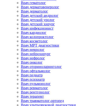
Врач гематолог
Врач дерматовенеролог
Врач дерматолог
Врач детский андролог
Врач детский уролог
Врач детский хирург
Врач инфекционист
Врач кардиолог
Врач колопроктолог
Врач косметолог
Врач МРТ диагностики
Врач невролог
Врач нейрохирург
Врач нефролог
Врач онколог
Врач оториноларинголог
Врач офтальмолог
Врач педиатр
Врач психиатр
Врач пульмонолог
Врач ревматолог
Врач рентгенолог
Врач терапевт
Врач травматолог-ортопед
Врач ультразвуковой диагностики