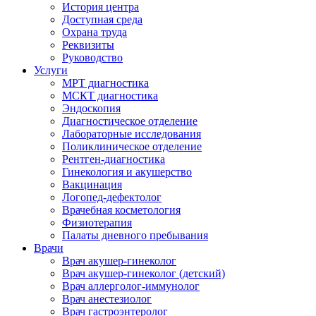
История центра
Доступная среда
Охрана труда
Реквизиты
Руководство
Услуги
МРТ диагностика
МСКТ диагностика
Эндоскопия
Диагностическое отделение
Лабораторные исследования
Поликлиническое отделение
Рентген-диагностика
Гинекология и акушерство
Вакцинация
Логопед-дефектолог
Врачебная косметология
Физиотерапия
Палаты дневного пребывания
Врачи
Врач акушер-гинеколог
Врач акушер-гинеколог (детский)
Врач аллерголог-иммунолог
Врач анестезиолог
Врач гастроэнтеролог